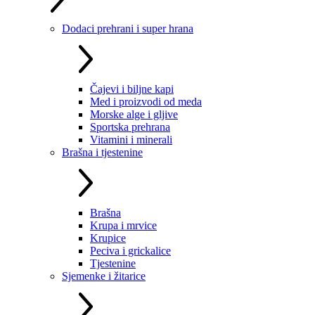
Dodaci prehrani i super hrana
Čajevi i biljne kapi
Med i proizvodi od meda
Morske alge i gljive
Sportska prehrana
Vitamini i minerali
Brašna i tjestenine
Brašna
Krupa i mrvice
Krupice
Peciva i grickalice
Tjestenine
Sjemenke i žitarice