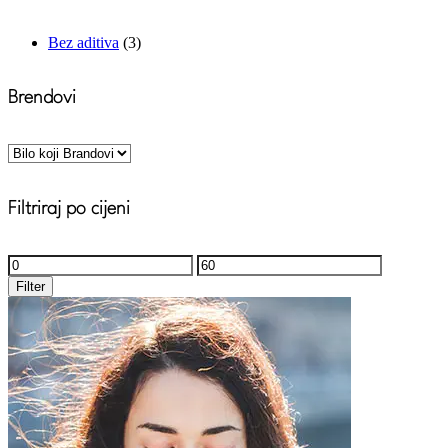
Bez aditiva
(3)
Brendovi
Filtriraj po cijeni
Minimalna
Maksimalna
cijena
cijena
Filter