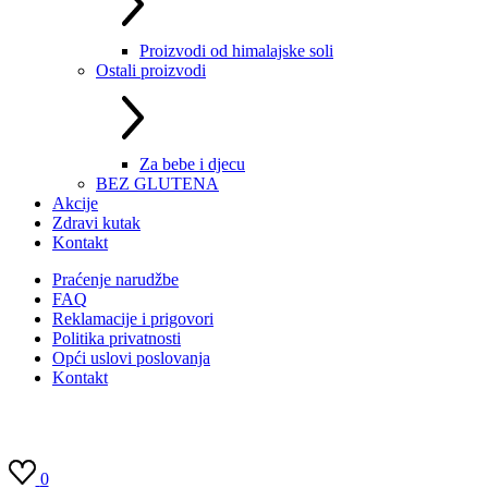
Proizvodi od himalajske soli
Ostali proizvodi
Za bebe i djecu
BEZ GLUTENA
Akcije
Zdravi kutak
Kontakt
Praćenje narudžbe
FAQ
Reklamacije i prigovori
Politika privatnosti
Opći uslovi poslovanja
Kontakt
0