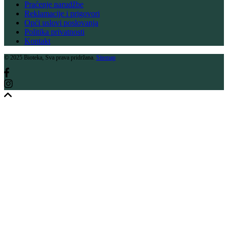
Praćenje narudžbe
Reklamacije i prigovori
Opći uslovi poslovanja
Politika privatnosti
Kontakt
© 2025 Bioteka, Sva prava pridržana.
Sitemap