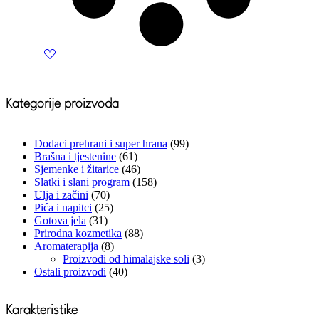
Kategorije proizvoda
Dodaci prehrani i super hrana
(99)
Brašna i tjestenine
(61)
Sjemenke i žitarice
(46)
Slatki i slani program
(158)
Ulja i začini
(70)
Pića i napitci
(25)
Gotova jela
(31)
Prirodna kozmetika
(88)
Aromaterapija
(8)
Proizvodi od himalajske soli
(3)
Ostali proizvodi
(40)
Karakteristike