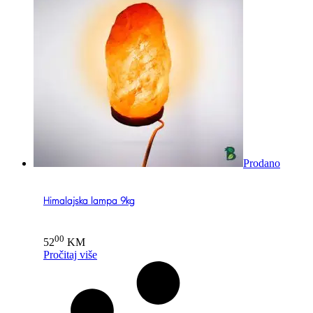
Prodano
Himalajska lampa 9kg
00
52
KM
Pročitaj više