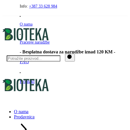
Preskočite
Info:
+387 33 628 984
na
sadržaj
O nama
Praćenje narudžbe
- Besplatna dostava za narudžbe iznad 120 KM -
FAQ
Kontakt
O nama
Prodavnica