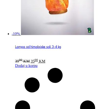
-10%
Lampa od himalajske soli 3-4 kg
Original
Current
00
00
39
KM
35
KM
price
price
Dodaj u korpu
was:
is:
3900 KM.
3500 KM.