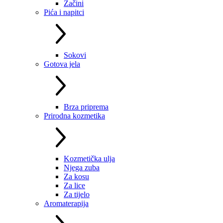
Začini
Pića i napitci
Sokovi
Gotova jela
Brza priprema
Prirodna kozmetika
Kozmetička ulja
Njega zuba
Za kosu
Za lice
Za tijelo
Aromaterapija