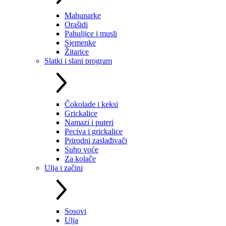
Mahunarke
Orašidi
Pahuljice i musli
Sjemenke
Žitarice
Slatki i slani program
Čokolade i keksi
Grickalice
Namazi i puteri
Peciva i grickalice
Prirodni zaslađivači
Suho voće
Za kolače
Ulja i začini
Sosovi
Ulja