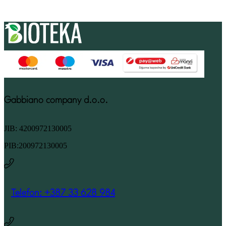
Gabbiano company d.o.o.
JIB: 4200972130005
PIB:200972130005
Telefon: +387 33 628 984