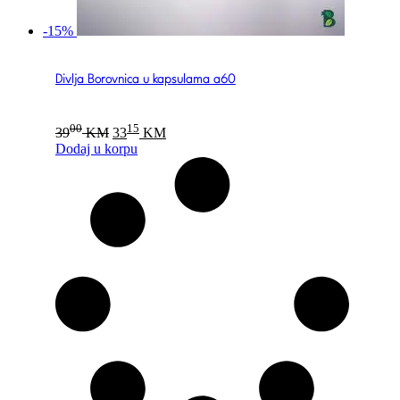
-15%
Divlja Borovnica u kapsulama a60
Original
Current
00
15
39
KM
33
KM
price
price
Dodaj u korpu
was:
is:
3900 KM.
3315 KM.