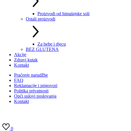
Proizvodi od himalajske soli
Ostali proizvodi
Za bebe i djecu
BEZ GLUTENA
Akcije
Zdravi kutak
Kontakt
Praćenje narudžbe
FAQ
Reklamacije i prigovori
Politika privatnosti
Opći uslovi poslovanja
Kontakt
0