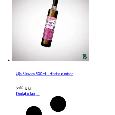
Ulje Sikavice 500ml – Hladno cijeđeno
50
27
KM
Dodaj u korpu