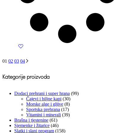
01
02
03
04
Kategorije proizvoda
Dodaci prehrani i super hrana
(99)
Čajevi i biljne kapi
(30)
Morske alge i gljive
(8)
Sportska prehrana
(17)
Vitamini i minerali
(39)
Brašna i tjestenine
(61)
Sjemenke i žitarice
(46)
Slatki i slani program
(158)