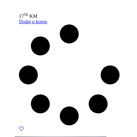
50
17
KM
Dodaj u korpu