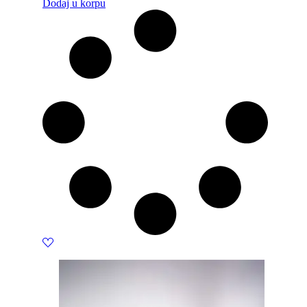
Dodaj u korpu
was:
is:
1400 KM.
1260 KM.