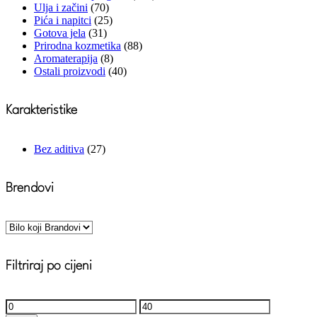
Ulja i začini
(70)
Pića i napitci
(25)
Gotova jela
(31)
Prirodna kozmetika
(88)
Aromaterapija
(8)
Ostali proizvodi
(40)
Karakteristike
Bez aditiva
(27)
Brendovi
Filtriraj po cijeni
Minimalna
Maksimalna