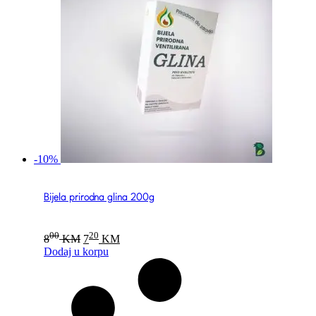
-10%
Bijela prirodna glina 200g
Original
Current
00
20
8
KM
7
KM
price
price
Dodaj u korpu
was:
is:
800 KM.
720 KM.