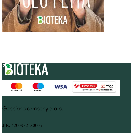
Gabbiano company d.o.o.
JIB: 4200972130005