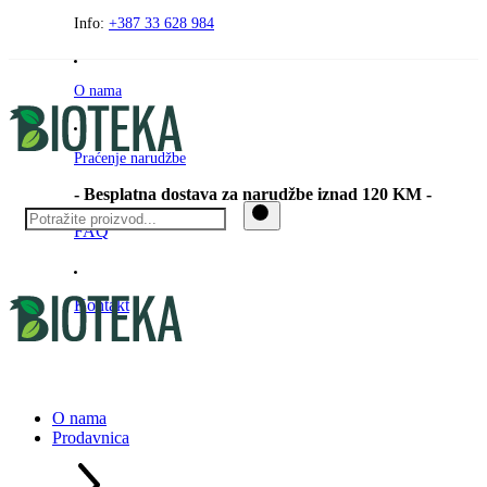
Preskočite
Info:
+387 33 628 984
na
sadržaj
O nama
Praćenje narudžbe
- Besplatna dostava za narudžbe iznad 120 KM -
FAQ
Kontakt
O nama
Prodavnica