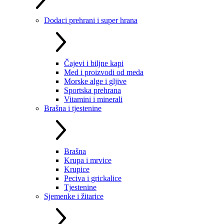
Dodaci prehrani i super hrana
Čajevi i biljne kapi
Med i proizvodi od meda
Morske alge i gljive
Sportska prehrana
Vitamini i minerali
Brašna i tjestenine
Brašna
Krupa i mrvice
Krupice
Peciva i grickalice
Tjestenine
Sjemenke i žitarice