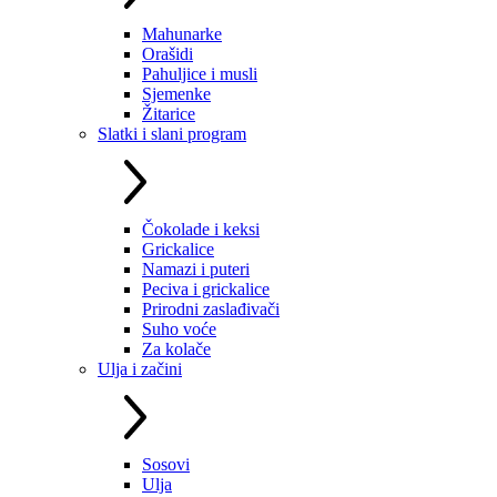
Mahunarke
Orašidi
Pahuljice i musli
Sjemenke
Žitarice
Slatki i slani program
Čokolade i keksi
Grickalice
Namazi i puteri
Peciva i grickalice
Prirodni zaslađivači
Suho voće
Za kolače
Ulja i začini
Sosovi
Ulja