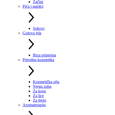
Začini
Pića i napitci
Sokovi
Gotova jela
Brza priprema
Prirodna kozmetika
Kozmetička ulja
Njega zuba
Za kosu
Za lice
Za tijelo
Aromaterapija