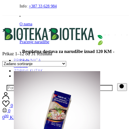
Preskočite
Info:
+387 33 628 984
na
sadržaj
O nama
Praćenje narudžbe
- Besplatna dostava za narudžbe iznad 120 KM -
Prikaz 1–12 od 31 rezultata
PRODAVNICA
FAQ
AKCIJE
ZDRAVI KUTAK
BEZ GLUTENA
Kontakt
0
0
00
0
KM