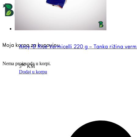
Moja korpa za kupovinu
Aroy-D Rice Vermicelli 220 g – Tanka rižina vermi
Nema proizvoda u korpi.
00
5
KM
Dodaj u korpu