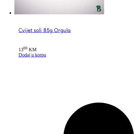
Cvijet soli 85g Orgula
00
13
KM
Dodaj u korpu