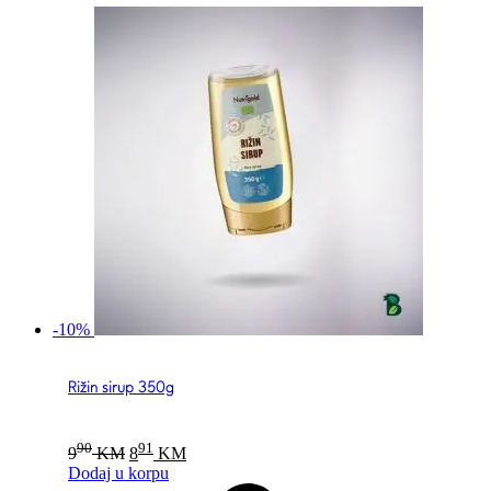
-10%
Rižin sirup 350g
Original
Current
90
91
9
KM
8
KM
price
price
Dodaj u korpu
was:
is: