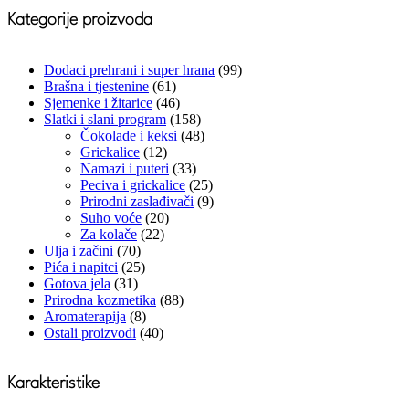
Kategorije proizvoda
Dodaci prehrani i super hrana
(99)
Brašna i tjestenine
(61)
Sjemenke i žitarice
(46)
Slatki i slani program
(158)
Čokolade i keksi
(48)
Grickalice
(12)
Namazi i puteri
(33)
Peciva i grickalice
(25)
Prirodni zaslađivači
(9)
Suho voće
(20)
Za kolače
(22)
Ulja i začini
(70)
Pića i napitci
(25)
Gotova jela
(31)
Prirodna kozmetika
(88)
Aromaterapija
(8)
Ostali proizvodi
(40)
Karakteristike