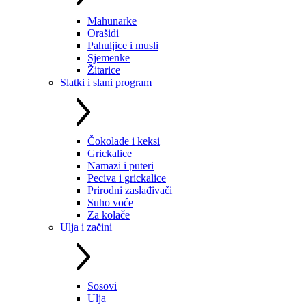
Mahunarke
Orašidi
Pahuljice i musli
Sjemenke
Žitarice
Slatki i slani program
Čokolade i keksi
Grickalice
Namazi i puteri
Peciva i grickalice
Prirodni zaslađivači
Suho voće
Za kolače
Ulja i začini
Sosovi
Ulja