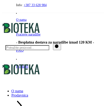
Preskočite
Info:
+387 33 628 984
na
sadržaj
O nama
Praćenje narudžbe
- Besplatna dostava za narudžbe iznad 120 KM -
FAQ
Kontakt
O nama
Prodavnica