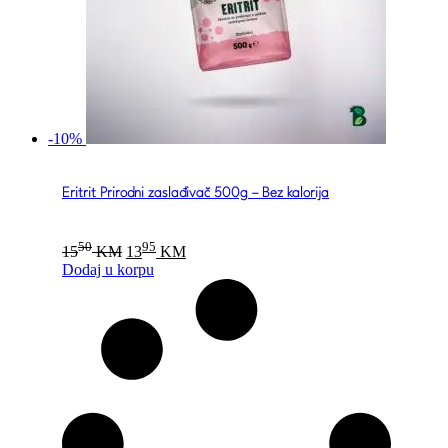
-10%
Eritrit Prirodni zaslađivač 500g – Bez kalorija
Original
Current
50
95
15
KM
13
KM
price
price
Dodaj u korpu
was:
is:
1550 KM.
1395 KM.