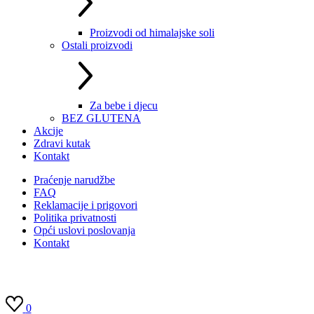
Proizvodi od himalajske soli
Ostali proizvodi
Za bebe i djecu
BEZ GLUTENA
Akcije
Zdravi kutak
Kontakt
Praćenje narudžbe
FAQ
Reklamacije i prigovori
Politika privatnosti
Opći uslovi poslovanja
Kontakt
0