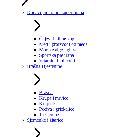
Dodaci prehrani i super hrana
Čajevi i biljne kapi
Med i proizvodi od meda
Morske alge i gljive
Sportska prehrana
Vitamini i minerali
Brašna i tjestenine
Brašna
Krupa i mrvice
Krupice
Peciva i grickalice
Tjestenine
Sjemenke i žitarice