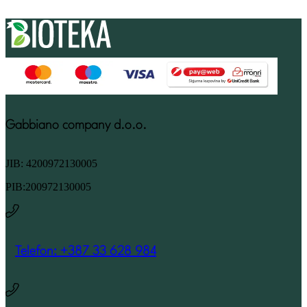
Gabbiano company d.o.o.
JIB: 4200972130005
PIB:200972130005
Telefon: +387 33 628 984