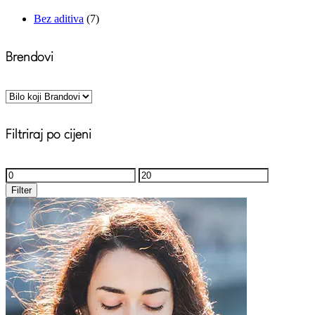
Bez aditiva
(7)
Brendovi
Filtriraj po cijeni
Minimalna
Maksimalna
cijena
cijena
Filter