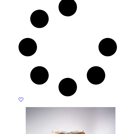
990 KM.
891 KM.