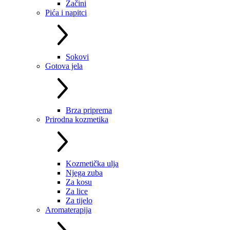
Začini
Pića i napitci
Sokovi
Gotova jela
Brza priprema
Prirodna kozmetika
Kozmetička ulja
Njega zuba
Za kosu
Za lice
Za tijelo
Aromaterapija