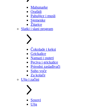
Mahunarke
Orašidi
Pahuljice i musli
Sjemenke
Žitarice
Slatki i slani program
Čokolade i keksi
Grickalice
Namazi i puteri
Peciva i grickalice
Prirodni zaslađivači
Suho voće
Za kolače
Ulja i začini
Sosovi
Ulja