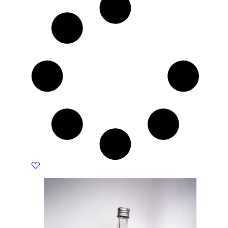
800 KM.
680 KM.