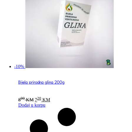
-10%
Bijela prirodna glina 200g
Original
Current
00
20
8
KM
7
KM
price
price
Dodaj u korpu
was:
is:
800 KM.
720 KM.