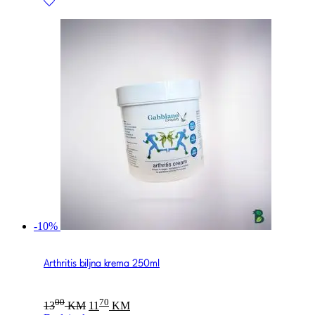
-10%
Arthritis biljna krema 250ml
Original
Current
00
70
13
KM
11
KM
price
price