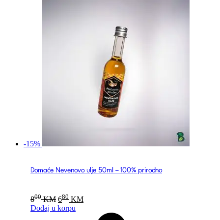
-15%
Domaće Nevenovo ulje 50ml – 100% prirodno
Original
Current
00
80
8
KM
6
KM
price
price
Dodaj u korpu
was:
is: