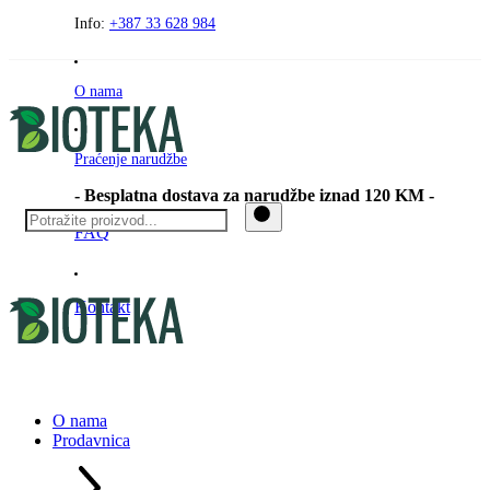
Preskočite
Info:
+387 33 628 984
na
sadržaj
O nama
Praćenje narudžbe
- Besplatna dostava za narudžbe iznad 120 KM -
FAQ
Kontakt
O nama
Prodavnica