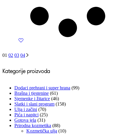
01
02
03
04
Kategorije proizvoda
Dodaci prehrani i super hrana
(99)
Brašna i tjestenine
(61)
Sjemenke i žitarice
(46)
Slatki i slani program
(158)
Ulja i začini
(70)
Pića i napitci
(25)
Gotova jela
(31)
Prirodna kozmetika
(88)
Kozmetička ulja
(10)