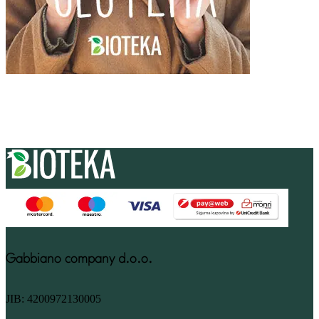
Gabbiano company d.o.o.
JIB: 4200972130005