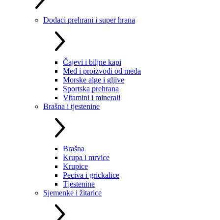
Dodaci prehrani i super hrana
Čajevi i biljne kapi
Med i proizvodi od meda
Morske alge i gljive
Sportska prehrana
Vitamini i minerali
Brašna i tjestenine
Brašna
Krupa i mrvice
Krupice
Peciva i grickalice
Tjestenine
Sjemenke i žitarice