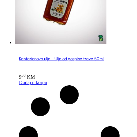
Kantarionovo ulje – Ulje od gospine trave 50ml
50
9
KM
Dodaj u korpu