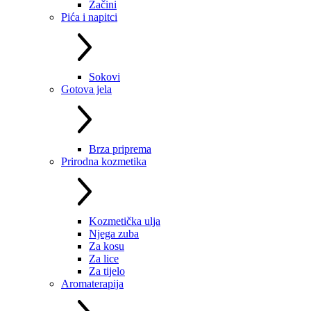
Začini
Pića i napitci
Sokovi
Gotova jela
Brza priprema
Prirodna kozmetika
Kozmetička ulja
Njega zuba
Za kosu
Za lice
Za tijelo
Aromaterapija