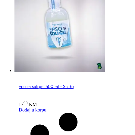
Epsom soli gel 500 ml – Shirko
90
17
KM
Dodaj u korpu