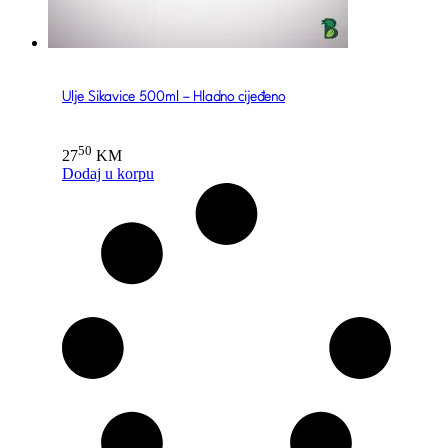
Ulje Sikavice 500ml – Hladno cijeđeno
50
27
KM
Dodaj u korpu