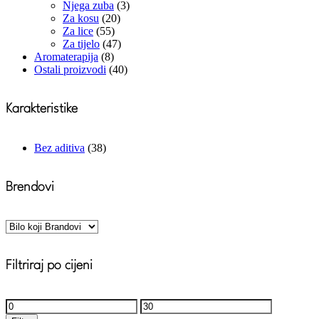
Njega zuba
(3)
Za kosu
(20)
Za lice
(55)
Za tijelo
(47)
Aromaterapija
(8)
Ostali proizvodi
(40)
Karakteristike
Bez aditiva
(38)
Brendovi
Filtriraj po cijeni
Minimalna
Maksimalna
cijena
cijena