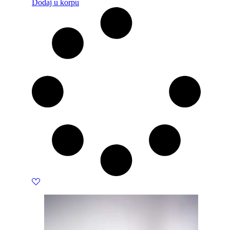
Dodaj u korpu
was:
is:
1300 KM.
1170 KM.