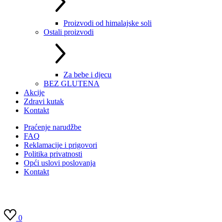
Proizvodi od himalajske soli
Ostali proizvodi
Za bebe i djecu
BEZ GLUTENA
Akcije
Zdravi kutak
Kontakt
Praćenje narudžbe
FAQ
Reklamacije i prigovori
Politika privatnosti
Opći uslovi poslovanja
Kontakt
0