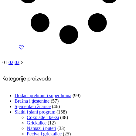
01
02
03
Kategorije proizvoda
Dodaci prehrani i super hrana
(99)
Brašna i tjestenine
(57)
Sjemenke i žitarice
(46)
Slatki i slani program
(158)
Čokolade i keksi
(48)
Grickalice
(12)
Namazi i puteri
(33)
Peciva i grickalice
(25)