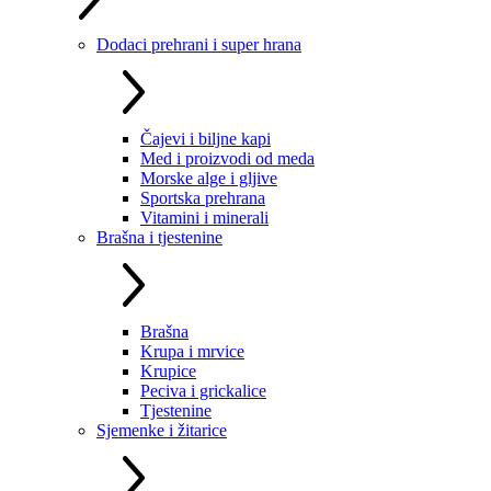
Dodaci prehrani i super hrana
Čajevi i biljne kapi
Med i proizvodi od meda
Morske alge i gljive
Sportska prehrana
Vitamini i minerali
Brašna i tjestenine
Brašna
Krupa i mrvice
Krupice
Peciva i grickalice
Tjestenine
Sjemenke i žitarice