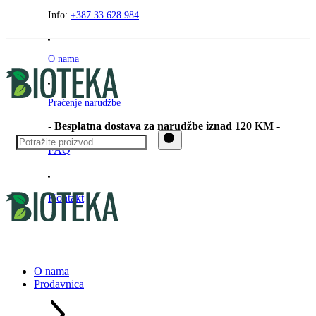
Preskočite
Info:
+387 33 628 984
na
sadržaj
O nama
Praćenje narudžbe
- Besplatna dostava za narudžbe iznad 120 KM -
FAQ
Kontakt
O nama
Prodavnica