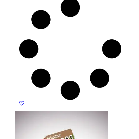
395 KM.
355 KM.