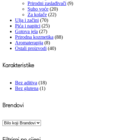
Prirodni zaslađivači
(9)
Suho voće
(20)
Za kolače
(22)
Ulja i začini
(70)
Pića i napitci
(25)
Gotova jela
(27)
Prirodna kozmetika
(88)
Aromaterapija
(8)
Ostali proizvodi
(40)
Karakteristike
Bez aditiva
(18)
Bez glutena
(1)
Brendovi