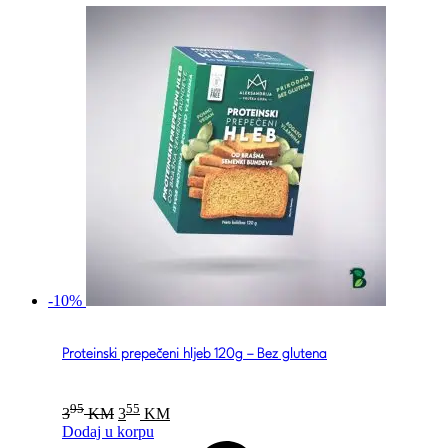
-10%
Proteinski prepečeni hljeb 120g – Bez glutena
Original
Current
95
55
3
KM
3
KM
price
price
Dodaj u korpu
was:
is: