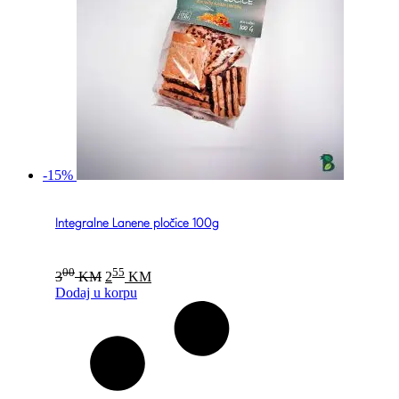
-15%
Integralne Lanene pločice 100g
Original
Current
00
55
3
KM
2
KM
price
price
Dodaj u korpu
was:
is:
300 KM.
255 KM.