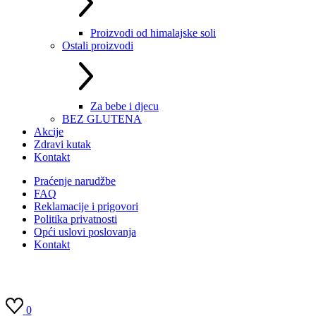
Proizvodi od himalajske soli
Ostali proizvodi
Za bebe i djecu
BEZ GLUTENA
Akcije
Zdravi kutak
Kontakt
Praćenje narudžbe
FAQ
Reklamacije i prigovori
Politika privatnosti
Opći uslovi poslovanja
Kontakt
0