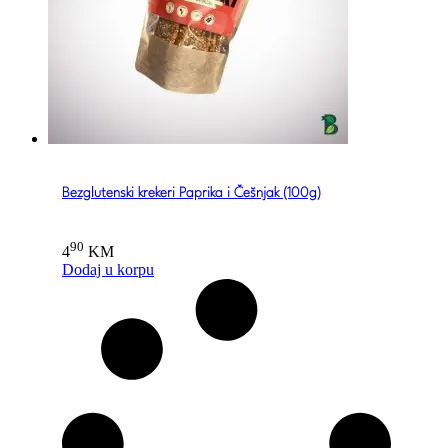
Bezglutenski krekeri Paprika i Češnjak (100g)
90
4
KM
Dodaj u korpu