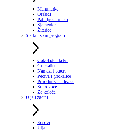
Mahunarke
Orašidi
Pahuljice i musli
Sjemenke
Žitarice
Slatki i slani program
Čokolade i keksi
Grickalice
Namazi i puteri
Peciva i grickalice
Prirodni zaslađivači
Suho voće
Za kolače
Ulja i začini
Sosovi
Ulja