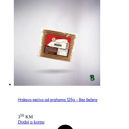
Hrskavo pecivo od grahama 125g – Bez šećera
50
3
KM
Dodaj u korpu