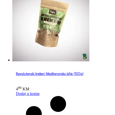
Bezglutenski krekeri Mediteransko bilje (100g)
90
4
KM
Dodaj u korpu