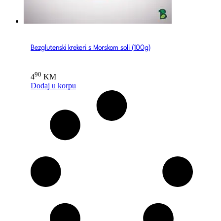
Bezglutenski krekeri s Morskom soli (100g)
90
4
KM
Dodaj u korpu