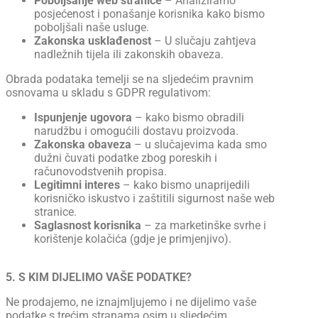
Poboljšanje web stranice
– Analiziramo
posjećenost i ponašanje korisnika kako bismo
poboljšali naše usluge.
Zakonska usklađenost
– U slučaju zahtjeva
nadležnih tijela ili zakonskih obaveza.
Obrada podataka temelji se na sljedećim pravnim
osnovama u skladu s GDPR regulativom:
Ispunjenje ugovora
– kako bismo obradili
narudžbu i omogućili dostavu proizvoda.
Zakonska obaveza
– u slučajevima kada smo
dužni čuvati podatke zbog poreskih i
računovodstvenih propisa.
Legitimni interes
– kako bismo unaprijedili
korisničko iskustvo i zaštitili sigurnost naše web
stranice.
Saglasnost korisnika
– za marketinške svrhe i
korištenje kolačića (gdje je primjenjivo).
5. S KIM DIJELIMO VAŠE PODATKE?
Ne prodajemo, ne iznajmljujemo i ne dijelimo vaše
podatke s trećim stranama osim u sljedećim