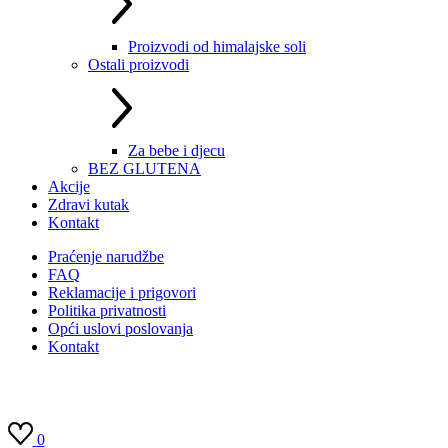
Proizvodi od himalajske soli
Ostali proizvodi
Za bebe i djecu
BEZ GLUTENA
Akcije
Zdravi kutak
Kontakt
Praćenje narudžbe
FAQ
Reklamacije i prigovori
Politika privatnosti
Opći uslovi poslovanja
Kontakt
0