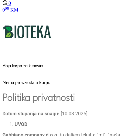
0
00
0
KM
Moja korpa za kupovinu
Nema proizvoda u korpi.
Politika privatnosti
Datum stupanja na snagu:
[10.03.2025]
UVOD
Gabbiano company d.o.o.
(u daljem tekstu: “mi”, “naša