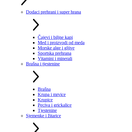
Dodaci prehrani i super hrana
Čajevi i biljne kapi
Med i proizvodi od meda
Morske alge i gljive
Sportska prehrana
Vitamini i minerali
Brašna i tjestenine
Brašna
Krupa i mrvice
Krupice
Peciva i grickalice
Tjestenine
Sjemenke i žitarice