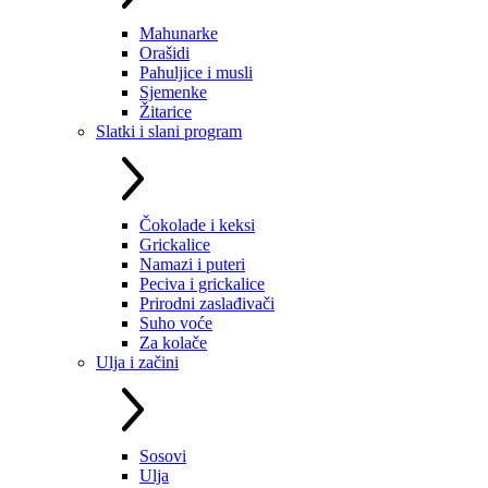
Mahunarke
Orašidi
Pahuljice i musli
Sjemenke
Žitarice
Slatki i slani program
Čokolade i keksi
Grickalice
Namazi i puteri
Peciva i grickalice
Prirodni zaslađivači
Suho voće
Za kolače
Ulja i začini
Sosovi
Ulja