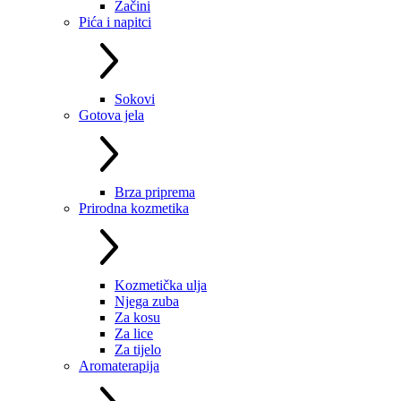
Začini
Pića i napitci
Sokovi
Gotova jela
Brza priprema
Prirodna kozmetika
Kozmetička ulja
Njega zuba
Za kosu
Za lice
Za tijelo
Aromaterapija