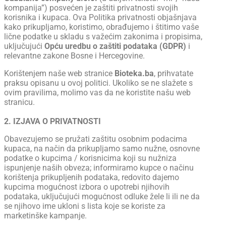
kompanija”) posvećen je zaštiti privatnosti svojih
korisnika i kupaca. Ova Politika privatnosti objašnjava
kako prikupljamo, koristimo, obrađujemo i štitimo vaše
lične podatke u skladu s važećim zakonima i propisima,
uključujući
Opću uredbu o zaštiti podataka (GDPR)
i
relevantne zakone Bosne i Hercegovine.
Korištenjem naše web stranice
Bioteka.ba
, prihvatate
praksu opisanu u ovoj politici. Ukoliko se ne slažete s
ovim pravilima, molimo vas da ne koristite našu web
stranicu.
2. IZJAVA O PRIVATNOSTI
Obavezujemo se pružati zaštitu osobnim podacima
kupaca, na način da prikupljamo samo nužne, osnovne
podatke o kupcima / korisnicima koji su nužniza
ispunjenje naših obveza; informiramo kupce o načinu
korištenja prikupljenih podataka, redovito dajemo
kupcima mogućnost izbora o upotrebi njihovih
podataka, uključujući mogućnost odluke žele li ili ne da
se njihovo ime ukloni s lista koje se koriste za
marketinške kampanje.