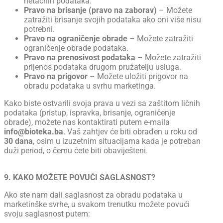
netačnih podataka.
Pravo na brisanje (pravo na zaborav)
– Možete
zatražiti brisanje svojih podataka ako oni više nisu
potrebni.
Pravo na ograničenje obrade
– Možete zatražiti
ograničenje obrade podataka.
Pravo na prenosivost podataka
– Možete zatražiti
prijenos podataka drugom pružatelju usluga.
Pravo na prigovor
– Možete uložiti prigovor na
obradu podataka u svrhu marketinga.
Kako biste ostvarili svoja prava u vezi sa zaštitom ličnih
podataka (pristup, ispravka, brisanje, ograničenje
obrade), možete nas kontaktirati putem e-maila
info@bioteka.ba
. Vaš zahtjev će biti obrađen u roku od
30 dana
, osim u izuzetnim situacijama kada je potreban
duži period, o čemu ćete biti obaviješteni.
9. KAKO MOŽETE POVUĆI SAGLASNOST?
Ako ste nam dali saglasnost za obradu podataka u
marketinške svrhe, u svakom trenutku možete povući
svoju saglasnost putem: