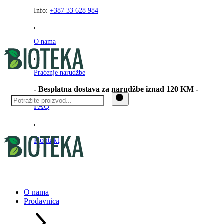
Preskočite
Info:
+387 33 628 984
na
sadržaj
O nama
Praćenje narudžbe
- Besplatna dostava za narudžbe iznad 120 KM -
FAQ
Kontakt
O nama
Prodavnica