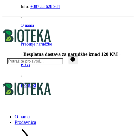
Preskočite
Info:
+387 33 628 984
na
sadržaj
O nama
Praćenje narudžbe
- Besplatna dostava za narudžbe iznad 120 KM -
FAQ
Kontakt
O nama
Prodavnica