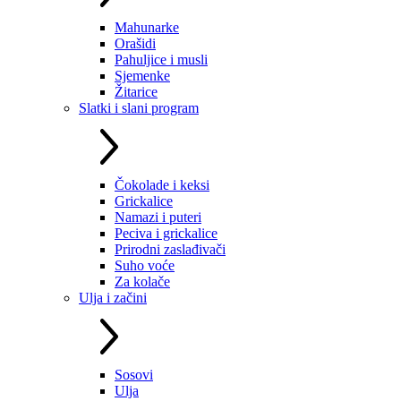
Mahunarke
Orašidi
Pahuljice i musli
Sjemenke
Žitarice
Slatki i slani program
Čokolade i keksi
Grickalice
Namazi i puteri
Peciva i grickalice
Prirodni zaslađivači
Suho voće
Za kolače
Ulja i začini
Sosovi
Ulja