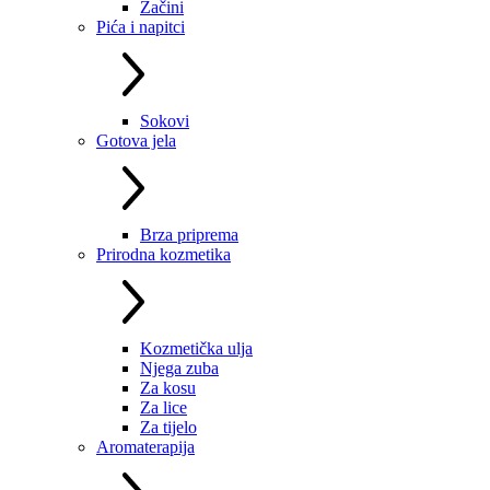
Začini
Pića i napitci
Sokovi
Gotova jela
Brza priprema
Prirodna kozmetika
Kozmetička ulja
Njega zuba
Za kosu
Za lice
Za tijelo
Aromaterapija