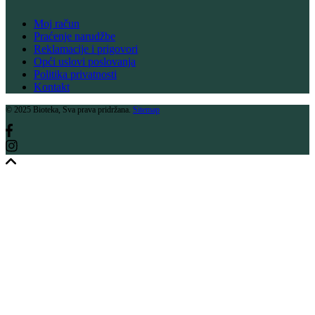
Moj račun
Praćenje narudžbe
Reklamacije i prigovori
Opći uslovi poslovanja
Politika privatnosti
Kontakt
© 2025 Bioteka, Sva prava pridržana.
Sitemap