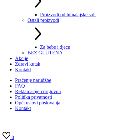
Proizvodi od himalajske soli
Ostali proizvodi
Za bebe i djecu
BEZ GLUTENA
Akcije
Zdravi kutak
Kontakt
Praćenje narudžbe
FAQ
Reklamacije i prigovori
Politika privatnosti
Opći uslovi poslovanja
Kontakt
0