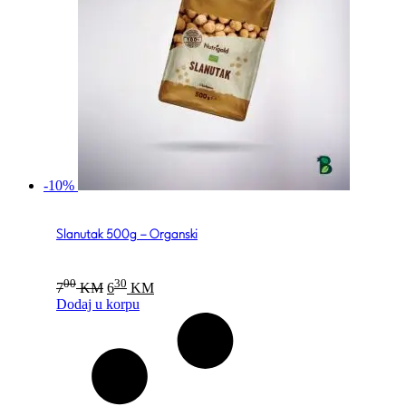
-10%
Slanutak 500g – Organski
Original
Current
00
30
7
KM
6
KM
price
price
Dodaj u korpu
was:
is:
700 KM.
630 KM.