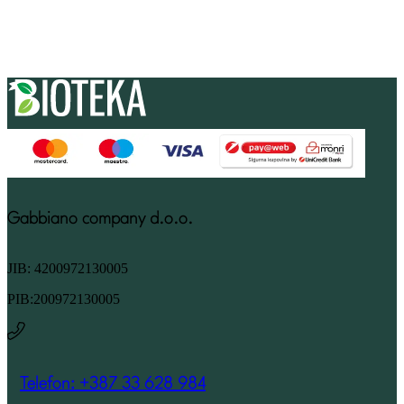
Gabbiano company d.o.o.
JIB: 4200972130005
PIB:200972130005
Telefon: +387 33 628 984