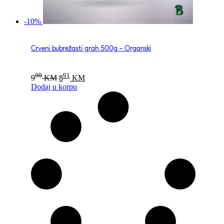
-10%
Crveni bubrežasti grah 500g – Organski
Original
Current
90
91
9
KM
8
KM
price
price
Dodaj u korpu
was:
is:
990 KM.
891 KM.