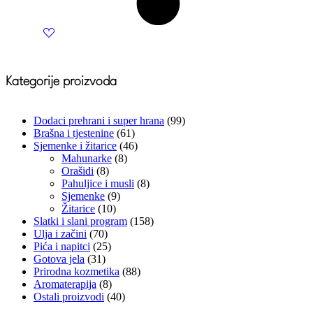
Kategorije proizvoda
Dodaci prehrani i super hrana
(99)
Brašna i tjestenine
(61)
Sjemenke i žitarice
(46)
Mahunarke
(8)
Orašidi
(8)
Pahuljice i musli
(8)
Sjemenke
(9)
Žitarice
(10)
Slatki i slani program
(158)
Ulja i začini
(70)
Pića i napitci
(25)
Gotova jela
(31)
Prirodna kozmetika
(88)
Aromaterapija
(8)
Ostali proizvodi
(40)