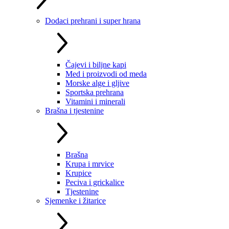
Dodaci prehrani i super hrana
Čajevi i biljne kapi
Med i proizvodi od meda
Morske alge i gljive
Sportska prehrana
Vitamini i minerali
Brašna i tjestenine
Brašna
Krupa i mrvice
Krupice
Peciva i grickalice
Tjestenine
Sjemenke i žitarice