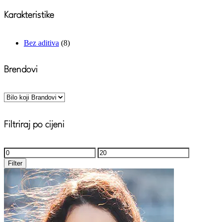
Karakteristike
Bez aditiva
(8)
Brendovi
Filtriraj po cijeni
Minimalna
Maksimalna
cijena
cijena
Filter