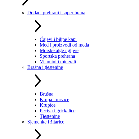
Dodaci prehrani i super hrana
Čajevi i biljne kapi
Med i proizvodi od meda
Morske alge i gljive
Sportska prehrana
Vitamini i minerali
Brašna i tjestenine
Brašna
Krupa i mrvice
Krupice
Peciva i grickalice
Tjestenine
Sjemenke i žitarice