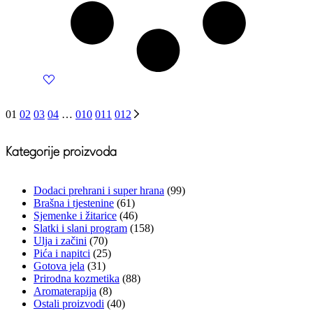
01
02
03
04
…
010
011
012
Kategorije proizvoda
Dodaci prehrani i super hrana
(99)
Brašna i tjestenine
(61)
Sjemenke i žitarice
(46)
Slatki i slani program
(158)
Ulja i začini
(70)
Pića i napitci
(25)
Gotova jela
(31)
Prirodna kozmetika
(88)
Aromaterapija
(8)
Ostali proizvodi
(40)