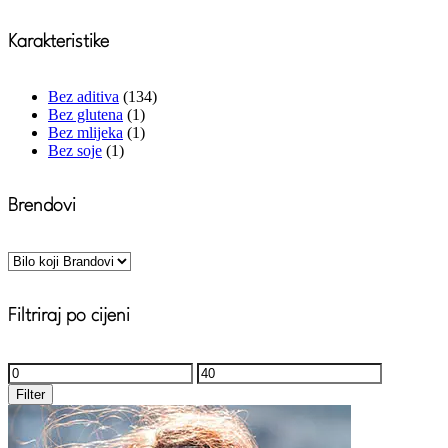
Karakteristike
Bez aditiva
(134)
Bez glutena
(1)
Bez mlijeka
(1)
Bez soje
(1)
Brendovi
Filtriraj po cijeni
Minimalna
Maksimalna
cijena
cijena
Filter