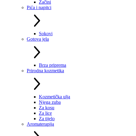
Začini
Pića i napitci
Sokovi
Gotova jela
Brza priprema
Prirodna kozmetika
Kozmetička ulja
Njega zuba
Za kosu
Za lice
Za tijelo
Aromaterapija