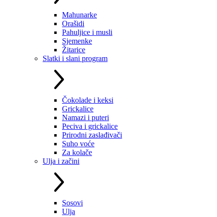
Mahunarke
Orašidi
Pahuljice i musli
Sjemenke
Žitarice
Slatki i slani program
Čokolade i keksi
Grickalice
Namazi i puteri
Peciva i grickalice
Prirodni zaslađivači
Suho voće
Za kolače
Ulja i začini
Sosovi
Ulja