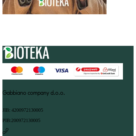
Gabbiano company d.o.o.
JIB: 4200972130005
PIB:200972130005