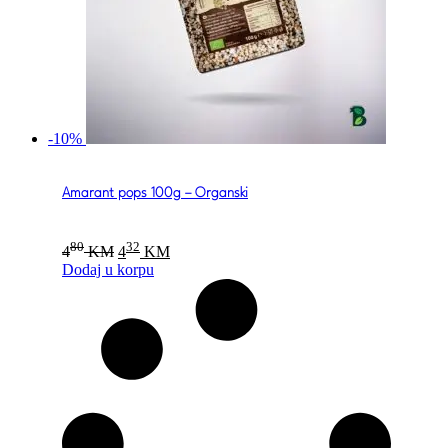
-10%
Amarant pops 100g – Organski
Original
Current
80
32
4
KM
4
KM
price
price
Dodaj u korpu
was:
is:
480 KM.
432 KM.