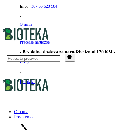
Preskočite
Info:
+387 33 628 984
na
sadržaj
O nama
Praćenje narudžbe
- Besplatna dostava za narudžbe iznad 120 KM -
FAQ
Kontakt
O nama
Prodavnica