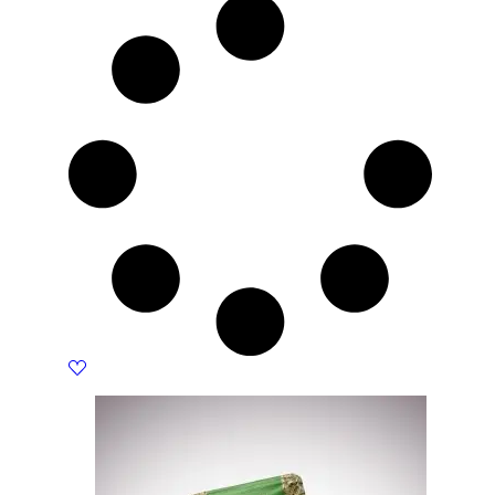
850 KM.
765 KM.