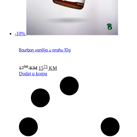
-10%
Bourbon vanilija u prahu 10g
Original
Current
50
75
17
KM
15
KM
price
price
Dodaj u korpu
was:
is:
1750 KM.
1575 KM.