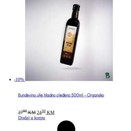
-10%
Bundevino ulje hladno cijeđeno 500ml – Organsko
Original
Current
00
30
27
KM
24
KM
price
price
Dodaj u korpu
was:
is:
2700 KM.
2430 KM.