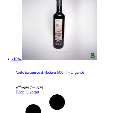
-10%
Aceto balsamico di Modena 500ml – Organski
Original
Current
50
65
8
KM
7
KM
price
price
Dodaj u korpu
was:
is:
850 KM.
765 KM.