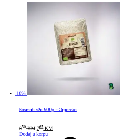
-10%
Basmati riža 500g – Organska
Original
Current
50
65
8
KM
7
KM
price
price
Dodaj u korpu
was:
is: