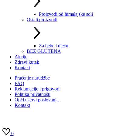
Proizvodi od himalajske soli
Ostali proizvodi
Za bebe i djecu
BEZ GLUTENA
Akcije
Zdravi kutak
Kontakt
Praćenje narudžbe
FAQ
Reklamacije i prigovori
Politika privatnosti
Opći uslovi poslovanja
Kontakt
0