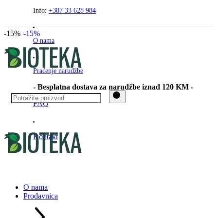
Preskočite
Info:
+387 33 628 984
na
sadržaj
-15%
-15%
O nama
Praćenje narudžbe
- Besplatna dostava za narudžbe iznad 120 KM -
FAQ
Kontakt
O nama
Prodavnica