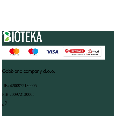
Gabbiano company d.o.o.
JIB: 4200972130005
PIB:200972130005