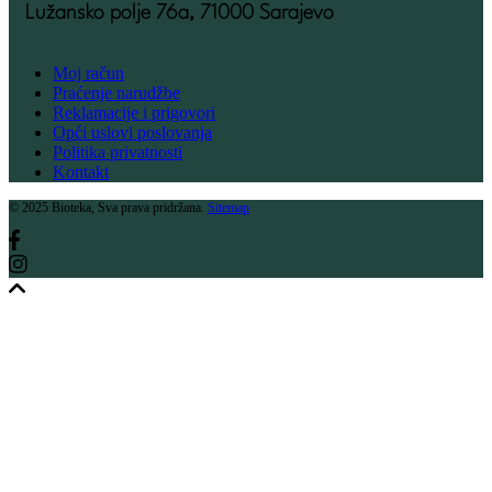
Lužansko polje 76a, 71000 Sarajevo
Moj račun
Praćenje narudžbe
Reklamacije i prigovori
Opći uslovi poslovanja
Politika privatnosti
Kontakt
© 2025 Bioteka, Sva prava pridržana.
Sitemap