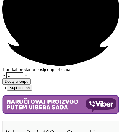
1 artikal prodan u posljednjih 3 dana
Kakao
prah
Dodaj u korpu
100g
ili
Kupi odmah
-
Organski
količina