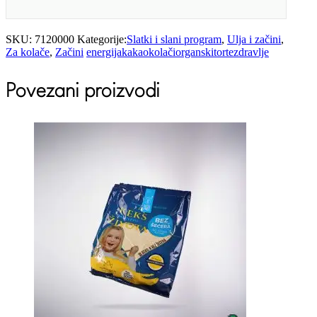
SKU:
7120000
Kategorije:
Slatki i slani program
,
Ulja i začini
,
Za kolače
,
Začini
energija
kakao
kolači
organski
torte
zdravlje
Povezani proizvodi