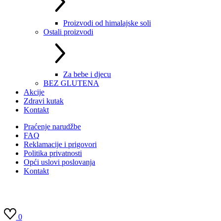
Proizvodi od himalajske soli
Ostali proizvodi
Za bebe i djecu
BEZ GLUTENA
Akcije
Zdravi kutak
Kontakt
Praćenje narudžbe
FAQ
Reklamacije i prigovori
Politika privatnosti
Opći uslovi poslovanja
Kontakt
0