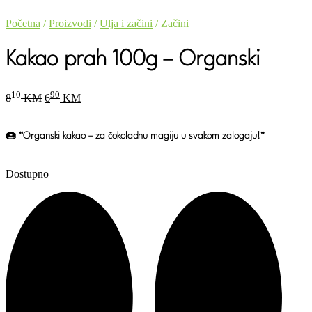
Početna
/
Proizvodi
/
Ulja i začini
/ Začini
Kakao prah 100g – Organski
Original
Current
10
90
8
KM
6
KM
price
price
was:
is:
810 KM.
690 KM.
🍩
“Organski kakao – za čokoladnu magiju u svakom zalogaju!”
Dostupno