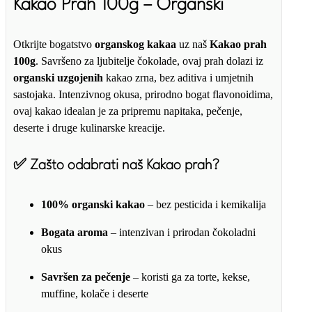
Kakao Prah 100g – Organski
Otkrijte bogatstvo
organskog kakaa
uz naš
Kakao prah
100g
. Savršeno za ljubitelje čokolade, ovaj prah dolazi iz
organski uzgojenih
kakao zrna, bez aditiva i umjetnih
sastojaka. Intenzivnog okusa, prirodno bogat flavonoidima,
ovaj kakao idealan je za pripremu napitaka, pečenje,
deserte i druge kulinarske kreacije.
✅
Zašto odabrati naš Kakao prah?
100% organski kakao
– bez pesticida i kemikalija
Bogata aroma
– intenzivan i prirodan čokoladni
okus
Savršen za pečenje
– koristi ga za torte, kekse,
muffine, kolače i deserte