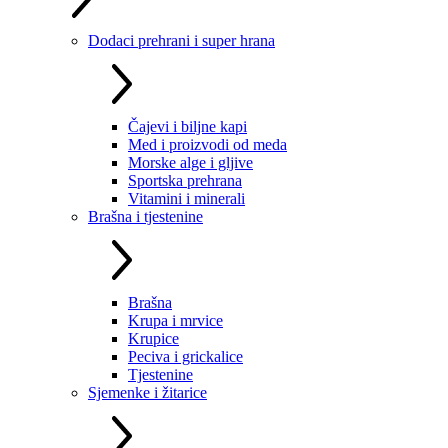
Dodaci prehrani i super hrana
Čajevi i biljne kapi
Med i proizvodi od meda
Morske alge i gljive
Sportska prehrana
Vitamini i minerali
Brašna i tjestenine
Brašna
Krupa i mrvice
Krupice
Peciva i grickalice
Tjestenine
Sjemenke i žitarice