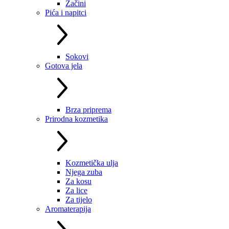
Začini
Pića i napitci
Sokovi
Gotova jela
Brza priprema
Prirodna kozmetika
Kozmetička ulja
Njega zuba
Za kosu
Za lice
Za tijelo
Aromaterapija