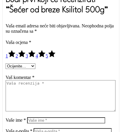
Budi prvi koji će recenzirati
“Šećer od breze Ksilitol 500g”
Vaša email adresa neće biti objavljivana.
Neophodna polja
su označena sa
*
Vaša ocjena
*
1
2
3
4
5
Vaš komentar *
Vaše ime *
Vaša e-pošta *