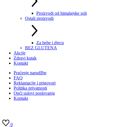
Proizvodi od himalajske soli
Ostali proizvodi
Za bebe i djecu
BEZ GLUTENA
Akcije
Zdravi kutak
Kontakt
Praćenje narudžbe
FAQ
Reklamacije i prigovori
Politika privatnosti
Opći uslovi poslovanja
Kontakt
0