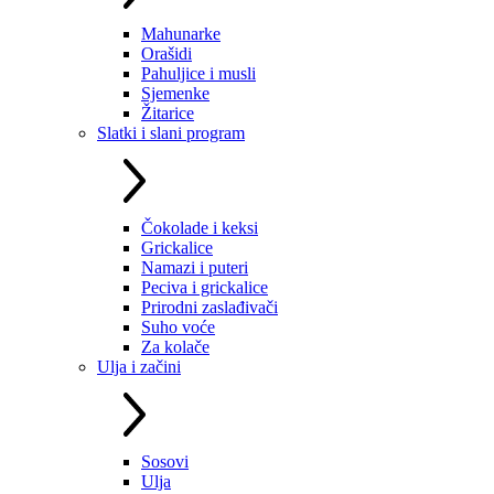
Mahunarke
Orašidi
Pahuljice i musli
Sjemenke
Žitarice
Slatki i slani program
Čokolade i keksi
Grickalice
Namazi i puteri
Peciva i grickalice
Prirodni zaslađivači
Suho voće
Za kolače
Ulja i začini
Sosovi
Ulja