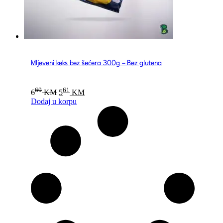
Mljeveni keks bez šećera 300g – Bez glutena
Original
Current
60
61
6
KM
5
KM
price
price
Dodaj u korpu
was:
is:
660 KM.
561 KM.