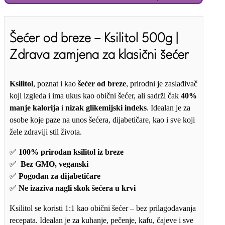
Šećer od breze – Ksilitol 500g |
Zdrava zamjena za klasični šećer
Ksilitol
, poznat i kao
šećer od breze
, prirodni je zaslađivač
koji izgleda i ima ukus kao obični šećer, ali sadrži čak
40%
manje kalorija
i
nizak glikemijski indeks
. Idealan je za
osobe koje paze na unos šećera, dijabetičare, kao i sve koji
žele zdraviji stil života.
✅
100% prirodan ksilitol iz breze
✅
Bez GMO, veganski
✅
Pogodan za dijabetičare
✅
Ne izaziva nagli skok šećera u krvi
Ksilitol se koristi 1:1 kao obični šećer – bez prilagođavanja
recepata. Idealan je za kuhanje, pečenje, kafu, čajeve i sve