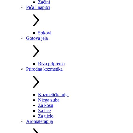
Začini
Pića i napitci
Sokovi
Gotova jela
Brza priprema
Prirodna kozmetika
Kozmetička ulja
Njega zuba
Za kosu
Za lice
Za tijelo
Aromaterapija