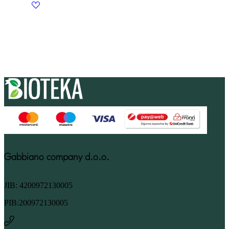
Gabbiano company d.o.o.
JIB: 4200972130005
PIB:200972130005