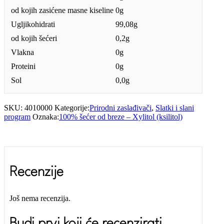
od kojih zasićene masne kiseline
0g
Ugljikohidrati
99,08g
od kojih šećeri
0,2g
Vlakna
0g
Proteini
0g
Sol
0,0g
SKU:
4010000
Kategorije:
Prirodni zaslađivači
,
Slatki i slani
program
Oznaka:
100% šećer od breze – Xylitol (ksilitol)
Recenzije
Još nema recenzija.