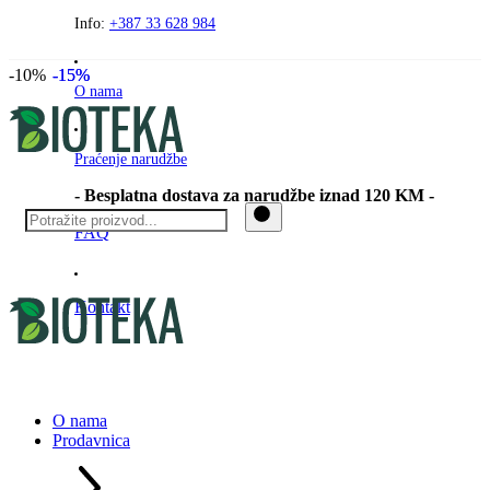
Preskočite
Info:
+387 33 628 984
na
sadržaj
-10%
-15%
-15%
O nama
Praćenje narudžbe
- Besplatna dostava za narudžbe iznad 120 KM -
FAQ
Kontakt
O nama
Prodavnica