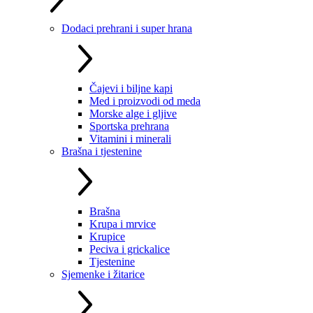
Dodaci prehrani i super hrana
Čajevi i biljne kapi
Med i proizvodi od meda
Morske alge i gljive
Sportska prehrana
Vitamini i minerali
Brašna i tjestenine
Brašna
Krupa i mrvice
Krupice
Peciva i grickalice
Tjestenine
Sjemenke i žitarice