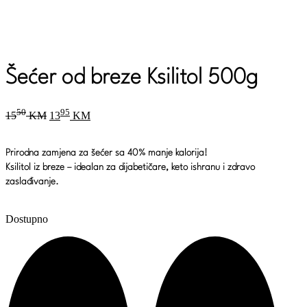
Šećer od breze Ksilitol 500g
Original
Current
50
95
15
KM
13
KM
price
price
was:
is:
1550 KM.
1395 KM.
Prirodna zamjena za šećer sa 40% manje kalorija!
Ksilitol iz breze – idealan za dijabetičare, keto ishranu i zdravo
zaslađivanje.
Dostupno