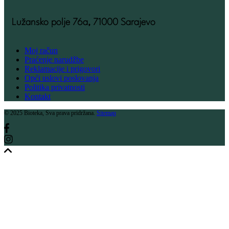
Lužansko polje 76a, 71000 Sarajevo
Moj račun
Praćenje narudžbe
Reklamacije i prigovori
Opći uslovi poslovanja
Politika privatnosti
Kontakt
© 2025 Bioteka, Sva prava pridržana.
Sitemap