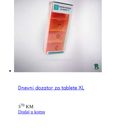
Dnevni dozator za tablete XL
70
3
KM
Dodaj u korpu