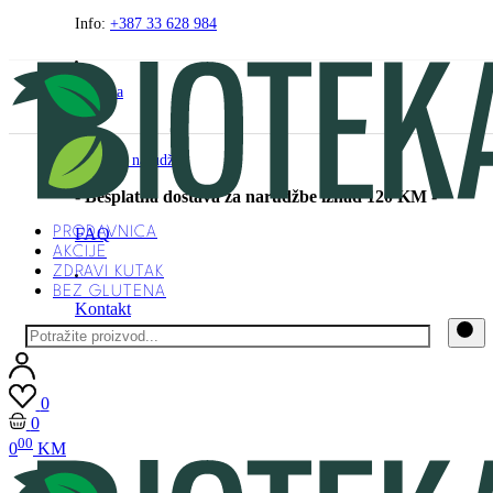
Preskočite
Info:
+387 33 628 984
na
sadržaj
O nama
Praćenje narudžbe
- Besplatna dostava za narudžbe iznad 120 KM -
PRODAVNICA
FAQ
AKCIJE
ZDRAVI KUTAK
BEZ GLUTENA
Kontakt
0
0
00
0
KM