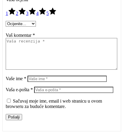
1
2
3
4
5
Vaš komentar *
Vaše ime *
Vaša e-pošta *
Sačuvaj moje ime, email i web stranicu u ovom
browseru za buduće komentare.
Pošalji