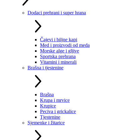
Dodaci prehrani i super hrana
Čajevi i biljne kapi
Med i proizvodi od meda
Morske alge i gljive
Sportska prehrana
Vitamini i minerali
Brašna i tjestenine
Brašna
Krupa i mrvice
Krupice
Peciva i grickalice
Tjestenine
Sjemenke i žitarice