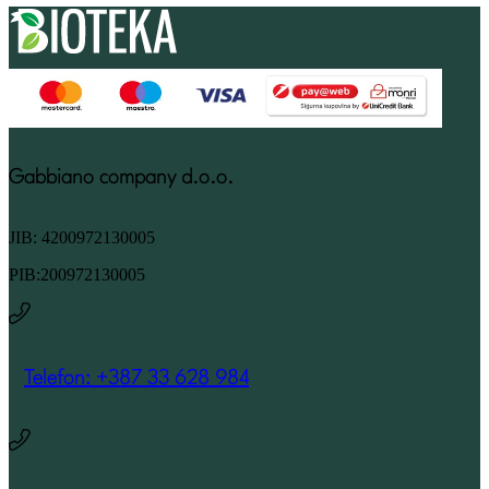
Gabbiano company d.o.o.
JIB: 4200972130005
PIB:200972130005
Telefon: +387 33 628 984