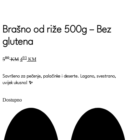
Brašno od riže 500g – Bez
glutena
Original
Current
80
93
5
KM
4
KM
price
price
was:
is:
580 KM.
493 KM.
Savršeno za pečenje, palačinke i deserte. Lagano, svestrano,
uvijek ukusno! ✨
Dostupno