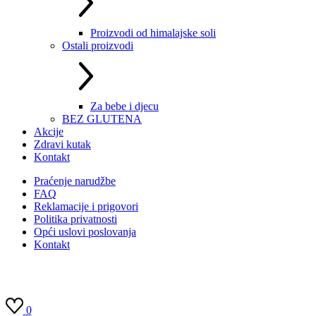
Proizvodi od himalajske soli
Ostali proizvodi
Za bebe i djecu
BEZ GLUTENA
Akcije
Zdravi kutak
Kontakt
Praćenje narudžbe
FAQ
Reklamacije i prigovori
Politika privatnosti
Opći uslovi poslovanja
Kontakt
0