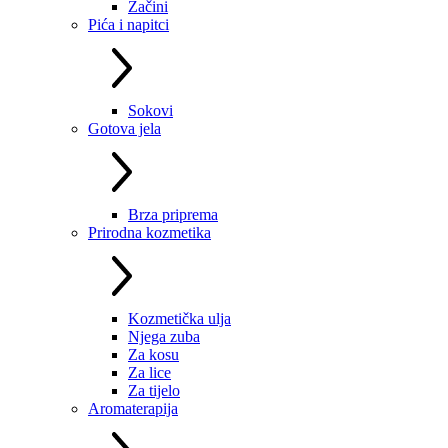
Začini
Pića i napitci
Sokovi
Gotova jela
Brza priprema
Prirodna kozmetika
Kozmetička ulja
Njega zuba
Za kosu
Za lice
Za tijelo
Aromaterapija