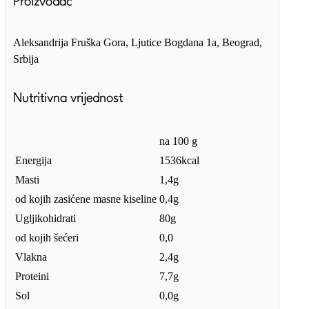
Proizvođač
Aleksandrija Fruška Gora, Ljutice Bogdana 1a, Beograd,
Srbija
Nutritivna vrijednost
na 100 g
Energija
1536kcal
Masti
1,4g
od kojih zasićene masne kiseline
0,4g
Ugljikohidrati
80g
od kojih šećeri
0,0
Vlakna
2,4g
Proteini
7,7g
Sol
0,0g