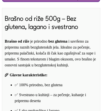
količina
Brašno od riže 500g – Bez
glutena, lagano i svestrano
Brašno od riže
je prirodno
bez glutena
i savršeno za
pripremu raznih bezglutenskih jela. Idealno za pečenje,
pripremu palačinki, kolača ili čak kao zgušnjivač za supe i
umake. S finom teksturom i blagim okusom, ovo brašno je
osnovni sastojak u bezglutenskoj kuhinji.
🌾
Glavne karakteristike:
✅ 100% prirodno, bez glutena
✅ Svestrano u kuhinji – za pečenje, kuhanje i
pripremu deserta
✅ Lako probavljivo i lagano