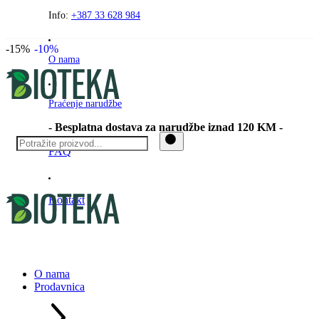
Preskočite
Info:
+387 33 628 984
na
sadržaj
-15%
-10%
O nama
Praćenje narudžbe
- Besplatna dostava za narudžbe iznad 120 KM -
FAQ
Kontakt
O nama
Prodavnica