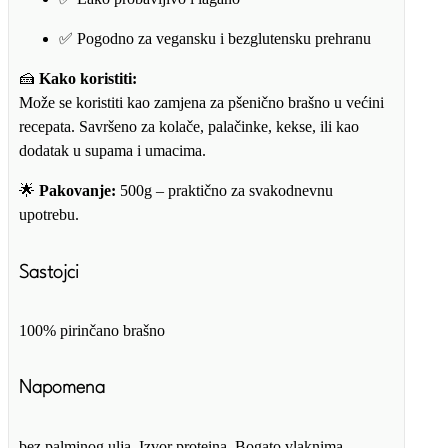
✅ Pogodno za vegansku i bezglutensku prehranu
🍰
Kako koristiti:
Može se koristiti kao zamjena za pšenično brašno u većini
recepata. Savršeno za kolače, palačinke, kekse, ili kao
dodatak u supama i umacima.
🌟
Pakovanje:
500g – praktično za svakodnevnu
upotrebu.
Sastojci
100% pirinčano brašno
Napomena
bez palminog ulja. Izvor proteina. Bogato vlaknima.