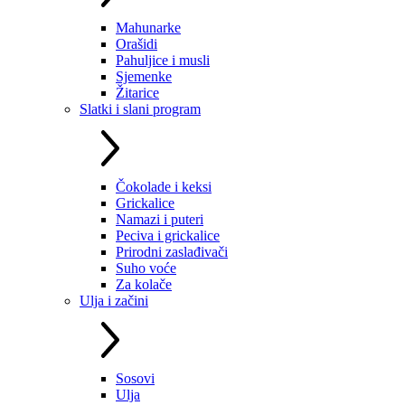
Mahunarke
Orašidi
Pahuljice i musli
Sjemenke
Žitarice
Slatki i slani program
Čokolade i keksi
Grickalice
Namazi i puteri
Peciva i grickalice
Prirodni zaslađivači
Suho voće
Za kolače
Ulja i začini
Sosovi
Ulja