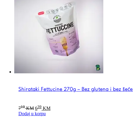
Shirataki Fettucine 270g – Bez glutena i bez šeć
Original
Current
10
39
7
KM
6
KM
price
price
Dodaj u korpu
was:
is:
710 KM.
639 KM.