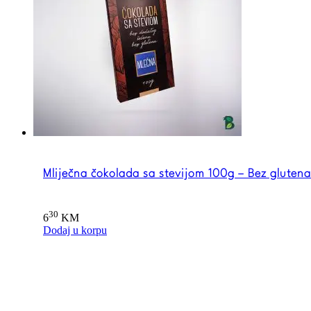
Mliječna čokolada sa stevijom 100g – Bez glutena
30
6
KM
Dodaj u korpu