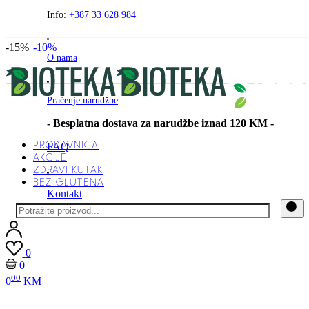
Preskočite
Info:
+387 33 628 984
na
sadržaj
-15%
-10%
O nama
Praćenje narudžbe
- Besplatna dostava za narudžbe iznad 120 KM -
PRODAVNICA
FAQ
AKCIJE
ZDRAVI KUTAK
BEZ GLUTENA
Kontakt
0
0
00
0
KM