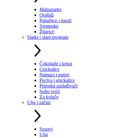
Mahunarke
Orašidi
Pahuljice i musli
Sjemenke
Žitarice
Slatki i slani program
Čokolade i keksi
Grickalice
Namazi i puteri
Peciva i grickalice
Prirodni zaslađivači
Suho voće
Za kolače
Ulja i začini
Sosovi
Ulja