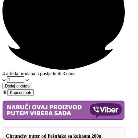
4 artikla prodana u posljednjih 3 dana
Crunchy
puter
Dodaj u korpu
od
ili
Kupi odmah
lješnjaka
sa
kakaom
200g
-
Bez
glutena
i
Chrunchy puter od lješnjaka sa kakaom 200g