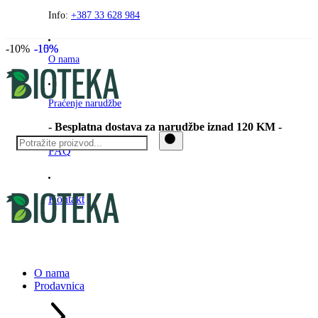
Preskočite
Info:
+387 33 628 984
na
sadržaj
-10%
-10%
-15%
O nama
Praćenje narudžbe
- Besplatna dostava za narudžbe iznad 120 KM -
FAQ
Kontakt
O nama
Prodavnica