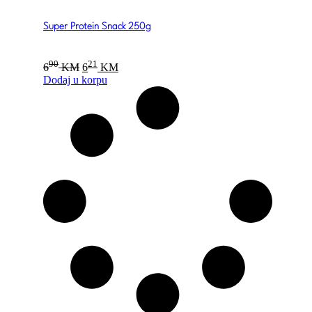
Super Protein Snack 250g
Original
Current
90
21
6
KM
6
KM
price
price
Dodaj u korpu
was:
is:
690 KM.
621 KM.