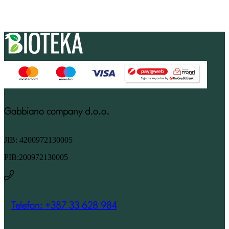
Gabbiano company d.o.o.
JIB: 4200972130005
PIB:200972130005
Telefon: +387 33 628 984