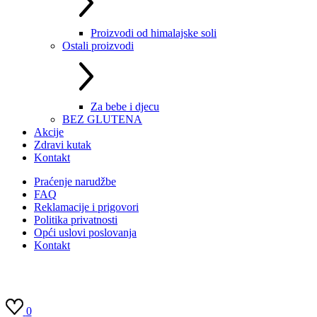
Proizvodi od himalajske soli
Ostali proizvodi
Za bebe i djecu
BEZ GLUTENA
Akcije
Zdravi kutak
Kontakt
Praćenje narudžbe
FAQ
Reklamacije i prigovori
Politika privatnosti
Opći uslovi poslovanja
Kontakt
0