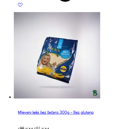
Mljeveni keks bez šećera 300g – Bez glutena
Original
Current
60
61