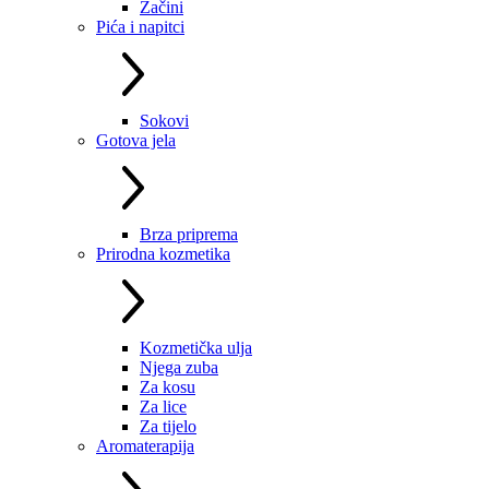
Začini
Pića i napitci
Sokovi
Gotova jela
Brza priprema
Prirodna kozmetika
Kozmetička ulja
Njega zuba
Za kosu
Za lice
Za tijelo
Aromaterapija