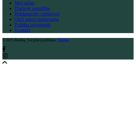
Moj račun
Praćenje narudžbe
Reklamacije i prigovori
Opći uslovi poslovanja
Politika privatnosti
Kontakt
© 2025 Bioteka, Sva prava pridržana.
Sitemap