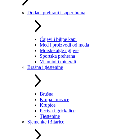
Dodaci prehrani i super hrana
Čajevi i biljne kapi
Med i proizvodi od meda
Morske alge i gljive
Sportska prehrana
Vitamini i minerali
Brašna i tjestenine
Brašna
Krupa i mrvice
Krupice
Peciva i grickalice
Tjestenine
Sjemenke i žitarice