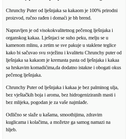
bez
šećera
Chrunchy Puter od lješnjaka sa kakaom je 100% prirodni
količina
proizvod, ručno rađen i domaći je bh brend.
Napravljen je od visokokvalitetnog pečenog lješnjaka i
organskog kakaa. Lješnjaci se suho peku, melju se u
kamenom mlinu, a zetim se sve pakuje u staklene teglice
kako bi sačuvao svu svježinu i kvalitetu Chrunchy puter od
lješnjaka sa kakaom je kremasta pasta od lješnjaka i kakaa
sa hrskavim komadićima,da dodatno istakne i obogati okus
pečenog lješnjaka.
Chrunchy Puter od lješnjaka i kakaa je bez palminog ulja,
bez vještačkih boja i aroma, bez hidrogeniziranih masti i
bez mlijeka, pogodan je za vaše najmlađe.
Odlično se slaže u kašama, smoothijima, zdravim
kuglicama i kolačima, a možetze ga samog namazi na
hljeb.