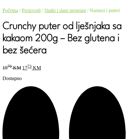
Početna
/
Proizvodi
/
Slatki i slani program
/ Namazi i puteri
Crunchy puter od lješnjaka sa
kakaom 200g – Bez glutena i
bez šećera
Original
Current
70
73
19
KM
17
KM
price
price
was:
is:
Dostupno
1970 KM.
1773 KM.