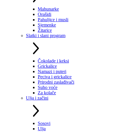
Mahunarke
Orašidi
Pahuljice i musli
Sjemenke
Žitarice
Slatki i slani program
Čokolade i keksi
Grickalice
Namazi i puteri
Peciva i grickalice
Prirodni zaslađivači
Suho voće
Za kolače
Ulja i začini
Sosovi
Ulja