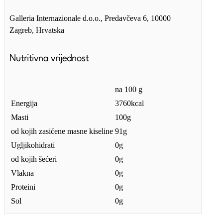
Galleria Internazionale d.o.o., Predavčeva 6, 10000
Zagreb, Hrvatska
Nutritivna vrijednost
na 100 g
Energija
3760kcal
Masti
100g
od kojih zasićene masne kiseline
91g
Ugljikohidrati
0g
od kojih šećeri
0g
Vlakna
0g
Proteini
0g
Sol
0g