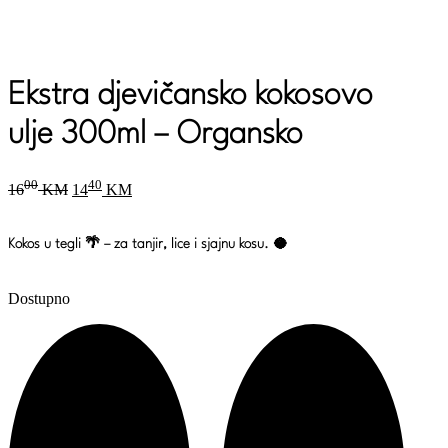
Ekstra djevičansko kokosovo
ulje 300ml – Organsko
Original
Current
00
40
16
KM
14
KM
price
price
was:
is:
1600 KM.
1440 KM.
Kokos u tegli 🌴 – za tanjir, lice i sjajnu kosu. 🥥
Dostupno