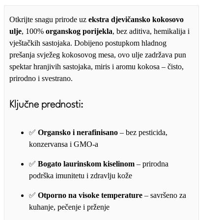
Otkrijte snagu prirode uz
ekstra djevičansko kokosovo
ulje
, 100%
organskog porijekla
, bez aditiva, hemikalija i
vještačkih sastojaka. Dobijeno postupkom hladnog
prešanja svježeg kokosovog mesa, ovo ulje zadržava pun
spektar hranjivih sastojaka, miris i aromu kokosa – čisto,
prirodno i svestrano.
Ključne prednosti:
✅
Organsko i nerafinisano
– bez pesticida,
konzervansa i GMO-a
✅
Bogato laurinskom kiselinom
– prirodna
podrška imunitetu i zdravlju kože
✅
Otporno na visoke temperature
– savršeno za
kuhanje, pečenje i prženje