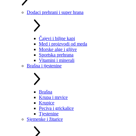
Dodaci prehrani i super hrana
Čajevi i biljne kapi
Med i proizvodi od meda
Morske alge i gljive
Sportska prehrana
Vitamini i minerali
Brašna i tjestenine
Brašna
Krupa i mrvice
Krupice
Peciva i grickalice
Tjestenine
Sjemenke i žitarice