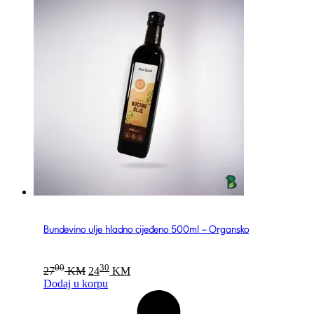
Bundevino ulje hladno cijeđeno 500ml – Organsko
Original
Current
00
30
27
KM
24
KM
price
price
Dodaj u korpu
was:
is:
2700 KM.
2430 KM.