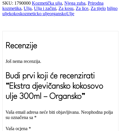
SKU:
1790000
Kozmetička ulja
,
Njega zuba
,
Prirodna
kozmetika
,
Ulja
,
Ulja i začini
,
Za kosu
,
Za lice
,
Za tijelo
biljno
ulje
kokos
kozmeticko ulje
organsko
Ulje
Recenzije
Još nema recenzija.
Budi prvi koji će recenzirati
“Ekstra djevičansko kokosovo
ulje 300ml – Organsko”
Vaša email adresa neće biti objavljivana.
Neophodna polja
su označena sa
*
Vaša ocjena
*