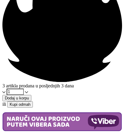
3 artikla prodana u posljednjih 3 dana
Ekstra
djevičansko
Dodaj u korpu
kokosovo
ili
Kupi odmah
ulje
300ml
-
Organsko
količina