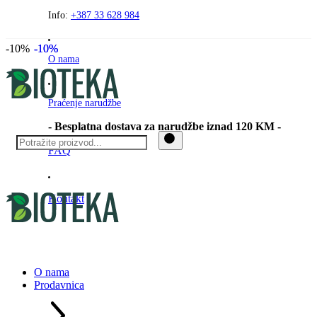
Preskočite
Info:
+387 33 628 984
na
sadržaj
-10%
-10%
-10%
O nama
Praćenje narudžbe
- Besplatna dostava za narudžbe iznad 120 KM -
FAQ
Kontakt
O nama
Prodavnica