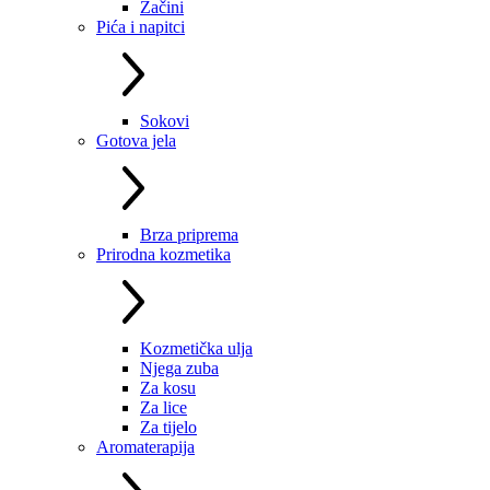
Začini
Pića i napitci
Sokovi
Gotova jela
Brza priprema
Prirodna kozmetika
Kozmetička ulja
Njega zuba
Za kosu
Za lice
Za tijelo
Aromaterapija