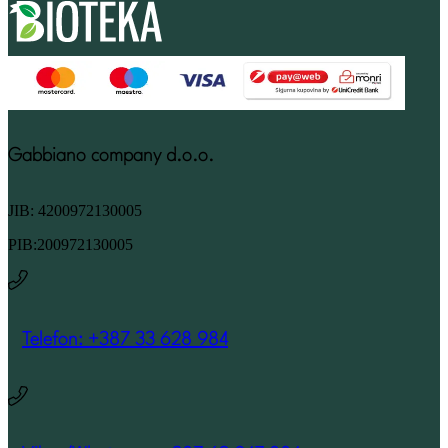
Gabbiano company d.o.o.
JIB: 4200972130005
PIB:200972130005
Telefon: +387 33 628 984