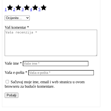
1
2
3
4
5
Vaš komentar *
Vaše ime *
Vaša e-pošta *
Sačuvaj moje ime, email i web stranicu u ovom
browseru za buduće komentare.
Pošalji