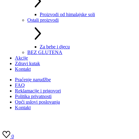
Proizvodi od himalajske soli
Ostali proizvodi
Za bebe i djecu
BEZ GLUTENA
Akcije
Zdravi kutak
Kontakt
Praćenje narudžbe
FAQ
Reklamacije i prigovori
Politika privatnosti
Opći uslovi poslovanja
Kontakt
0