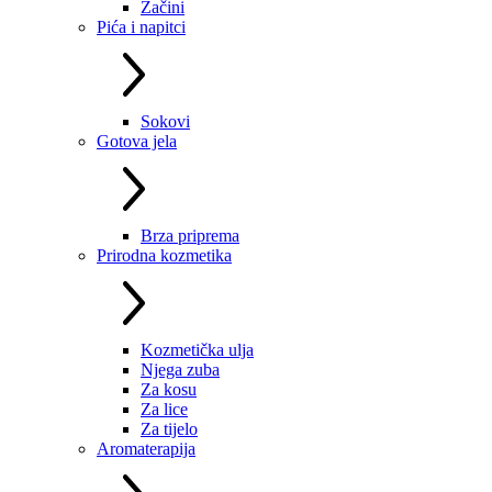
Začini
Pića i napitci
Sokovi
Gotova jela
Brza priprema
Prirodna kozmetika
Kozmetička ulja
Njega zuba
Za kosu
Za lice
Za tijelo
Aromaterapija