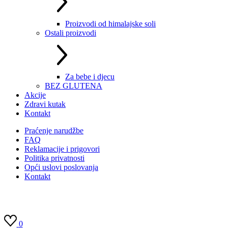
Proizvodi od himalajske soli
Ostali proizvodi
Za bebe i djecu
BEZ GLUTENA
Akcije
Zdravi kutak
Kontakt
Praćenje narudžbe
FAQ
Reklamacije i prigovori
Politika privatnosti
Opći uslovi poslovanja
Kontakt
0