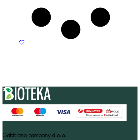
Gabbiano company d.o.o.