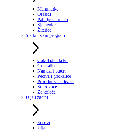
Mahunarke
Orašidi
Pahuljice i musli
Sjemenke
Žitarice
Slatki i slani program
Čokolade i keksi
Grickalice
Namazi i puteri
Peciva i grickalice
Prirodni zaslađivači
Suho voće
Za kolače
Ulja i začini
Sosovi
Ulja