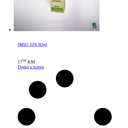
DMSO 33% 50ml
50
17
KM
Dodaj u korpu