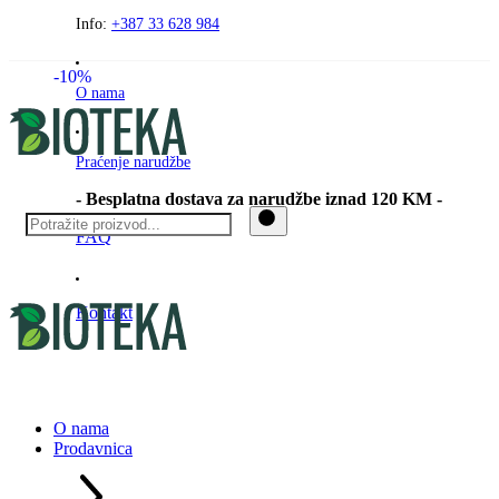
Preskočite
Info:
+387 33 628 984
na
sadržaj
-10%
O nama
Praćenje narudžbe
- Besplatna dostava za narudžbe iznad 120 KM -
FAQ
Kontakt
O nama
Prodavnica