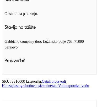
Otisnuto na pakiranju.
Stavlja na tržište
Gabbiano company doo, Lužansko polje 76a, 71000
Sarajevo
Proizvođač
SKU:
3310000
kategorija:
Ostali proizvodi
Hanzaplast
ogrebotine
posjekotine
rane
Vodootporni
za vodu