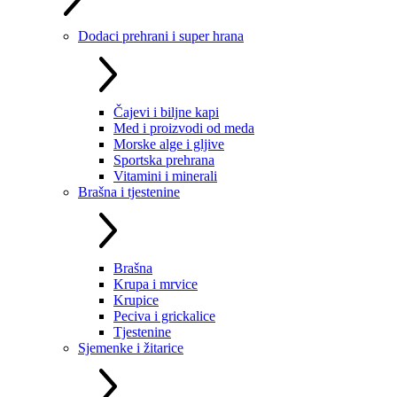
Dodaci prehrani i super hrana
Čajevi i biljne kapi
Med i proizvodi od meda
Morske alge i gljive
Sportska prehrana
Vitamini i minerali
Brašna i tjestenine
Brašna
Krupa i mrvice
Krupice
Peciva i grickalice
Tjestenine
Sjemenke i žitarice