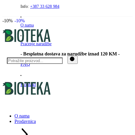
Preskočite
Info:
+387 33 628 984
na
sadržaj
-10%
-10%
O nama
Praćenje narudžbe
- Besplatna dostava za narudžbe iznad 120 KM -
FAQ
Kontakt
O nama
Prodavnica