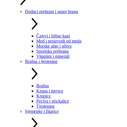
Dodaci prehrani i super hrana
Čajevi i biljne kapi
Med i proizvodi od meda
Morske alge i gljive
Sportska prehrana
Vitamini i minerali
Brašna i tjestenine
Brašna
Krupa i mrvice
Krupice
Peciva i grickalice
Tjestenine
Sjemenke i žitarice