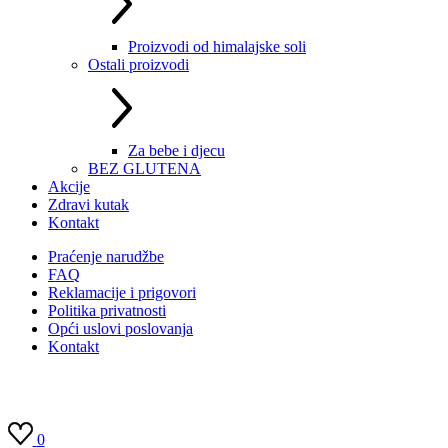
Proizvodi od himalajske soli
Ostali proizvodi
Za bebe i djecu
BEZ GLUTENA
Akcije
Zdravi kutak
Kontakt
Praćenje narudžbe
FAQ
Reklamacije i prigovori
Politika privatnosti
Opći uslovi poslovanja
Kontakt
0