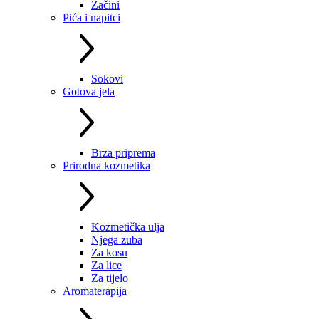
Začini
Pića i napitci
Sokovi
Gotova jela
Brza priprema
Prirodna kozmetika
Kozmetička ulja
Njega zuba
Za kosu
Za lice
Za tijelo
Aromaterapija