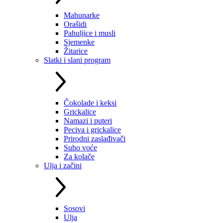
Mahunarke
Orašidi
Pahuljice i musli
Sjemenke
Žitarice
Slatki i slani program
Čokolade i keksi
Grickalice
Namazi i puteri
Peciva i grickalice
Prirodni zaslađivači
Suho voće
Za kolače
Ulja i začini
Sosovi
Ulja