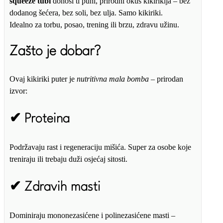
squeeze tubi
donosi ti puni, prirodni okus kikirikija – bez
dodanog šećera, bez soli, bez ulja. Samo kikiriki.
Idealno za torbu, posao, trening ili brzu, zdravu užinu.
Zašto je dobar?
Ovaj kikiriki puter je
nutritivna mala bomba
– prirodan
izvor:
✔ Proteina
Podržavaju rast i regeneraciju mišića. Super za osobe koje
treniraju ili trebaju duži osjećaj sitosti.
✔ Zdravih masti
Dominiraju mononezasićene i polinezasićene masti –