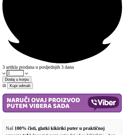
3 artikla prodana u posljednjih 3 dana
Kikiriki
puter
Dodaj u korpu
Squeeze
ili
Kupi odmah
300g
količina
Naš
100% čisti, glatki kikiriki puter u praktičnoj