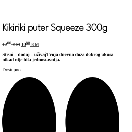
Kikiriki puter Squeeze 300g
Original
Current
00
80
12
KM
10
KM
price
price
was:
is:
Stisni – dodaj – uživaj
Tvoja dnevna doza dobrog ukusa
1200 KM.
1080 KM.
nikad nije bila jednostavnija.
Dostupno