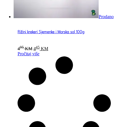
Prodano
Rižini krekeri Sjemenke i Morska sol 100g
Original
Current
95
45
4
KM
4
KM
price
price
Pročitaj više
was:
is:
495 KM.
445 KM.