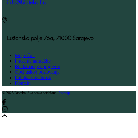
info@bioteka.ba
Lužansko polje 76a, 71000 Sarajevo
Moj račun
Praćenje narudžbe
Reklamacije i prigovori
Opći uslovi poslovanja
Politika privatnosti
Kontakt
© 2025 Bioteka, Sva prava pridržana.
Sitemap