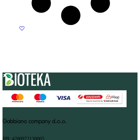
Gabbiano company d.o.o.
JIB: 4200972130005