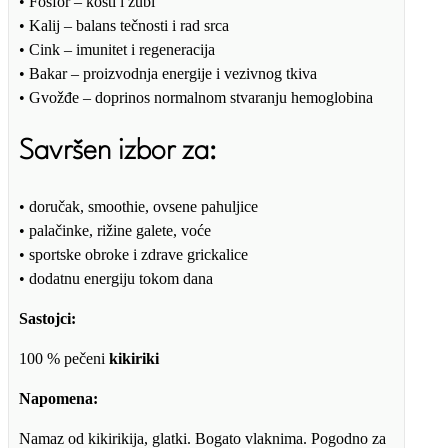
• Fosfor – kosti i zubi
• Kalij – balans tečnosti i rad srca
• Cink – imunitet i regeneracija
• Bakar – proizvodnja energije i vezivnog tkiva
• Gvožđe – doprinos normalnom stvaranju hemoglobina
Savršen izbor za:
• doručak, smoothie, ovsene pahuljice
• palačinke, rižine galete, voće
• sportske obroke i zdrave grickalice
• dodatnu energiju tokom dana
Sastojci:
100 % pečeni
kikiriki
Napomena:
Namaz od kikirikija, glatki. Bogato vlaknima. Pogodno za