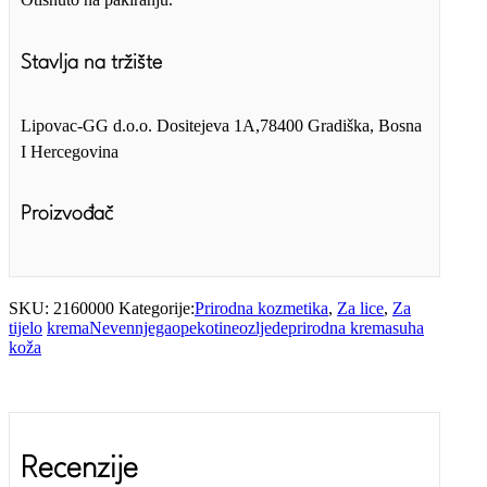
Stavlja na tržište
Lipovac-GG d.o.o. Dositejeva 1A,78400 Gradiška, Bosna
I Hercegovina
Proizvođač
SKU:
2160000
Kategorije:
Prirodna kozmetika
,
Za lice
,
Za
tijelo
krema
Neven
njega
opekotine
ozljede
prirodna krema
suha
koža
Recenzije