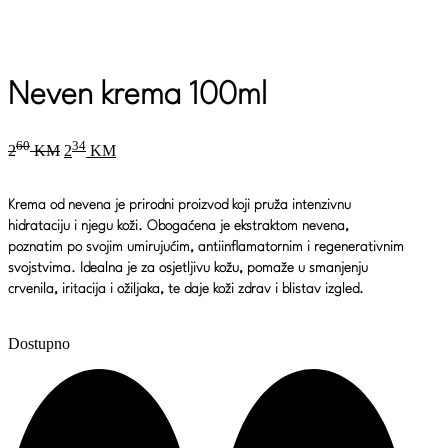
Neven krema 100ml
Original
Current
60
34
2
KM
2
KM
price
price
was:
is:
260 KM.
234 KM.
Krema od nevena je prirodni proizvod koji pruža intenzivnu
hidrataciju i njegu koži. Obogaćena je ekstraktom nevena,
poznatim po svojim umirujućim, antiinflamatornim i regenerativnim
svojstvima. Idealna je za osjetljivu kožu, pomaže u smanjenju
crvenila, iritacija i ožiljaka, te daje koži zdrav i blistav izgled.
Dostupno