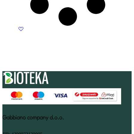
Gabbiano company d.o.o.