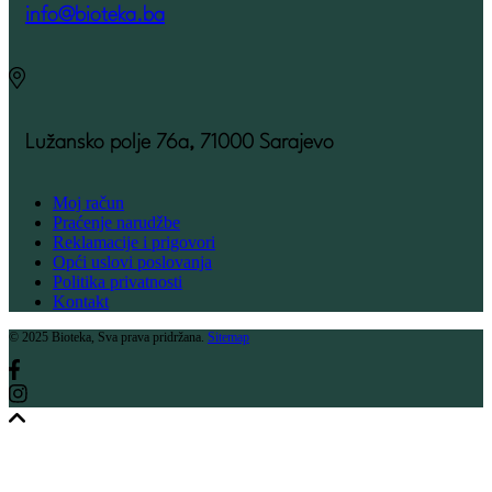
info@bioteka.ba
Lužansko polje 76a, 71000 Sarajevo
Moj račun
Praćenje narudžbe
Reklamacije i prigovori
Opći uslovi poslovanja
Politika privatnosti
Kontakt
© 2025 Bioteka, Sva prava pridržana.
Sitemap