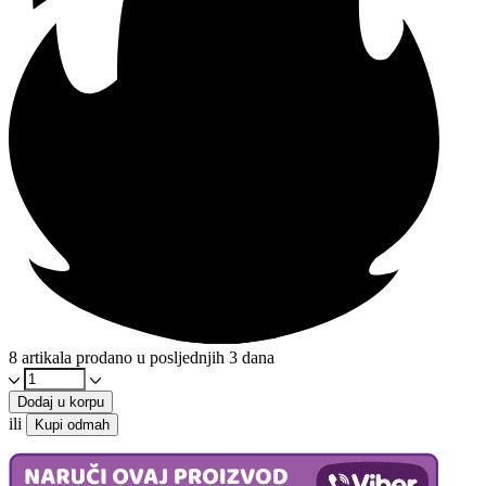
8 artikala prodano u posljednjih 3 dana
Neven
krema
Dodaj u korpu
100ml
ili
Kupi odmah
količina