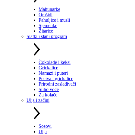
Mahunarke
Orašidi
Pahuljice i musli
Sjemenke
Žitarice
Slatki i slani program
Čokolade i keksi
Grickalice
Namazi i puteri
Peciva i grickalice
Prirodni zaslađivači
Suho voće
Za kolače
Ulja i začini
Sosovi
Ulja