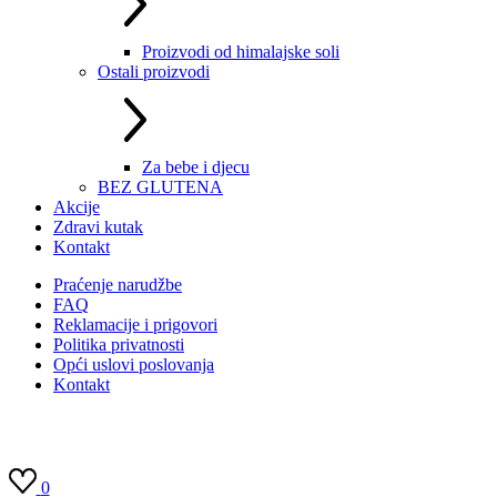
Proizvodi od himalajske soli
Ostali proizvodi
Za bebe i djecu
BEZ GLUTENA
Akcije
Zdravi kutak
Kontakt
Praćenje narudžbe
FAQ
Reklamacije i prigovori
Politika privatnosti
Opći uslovi poslovanja
Kontakt
0