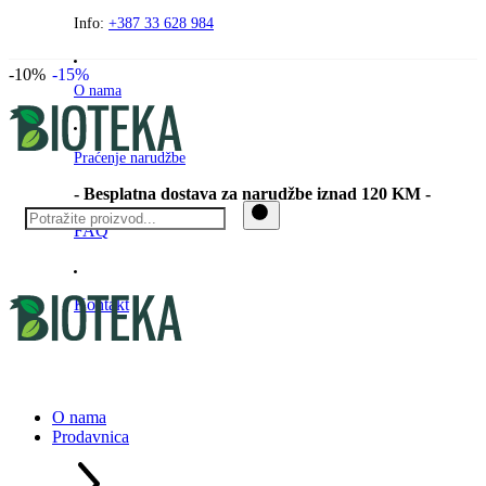
Preskočite
Info:
+387 33 628 984
na
sadržaj
-10%
-15%
O nama
Praćenje narudžbe
- Besplatna dostava za narudžbe iznad 120 KM -
FAQ
Kontakt
O nama
Prodavnica