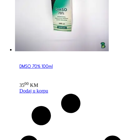
DMSO 70% 100ml
00
35
KM
Dodaj u korpu