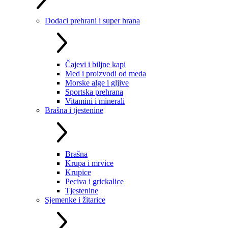
Dodaci prehrani i super hrana
Čajevi i biljne kapi
Med i proizvodi od meda
Morske alge i gljive
Sportska prehrana
Vitamini i minerali
Brašna i tjestenine
Brašna
Krupa i mrvice
Krupice
Peciva i grickalice
Tjestenine
Sjemenke i žitarice