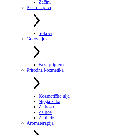
Začini
Pića i napitci
Sokovi
Gotova jela
Brza priprema
Prirodna kozmetika
Kozmetička ulja
Njega zuba
Za kosu
Za lice
Za tijelo
Aromaterapija