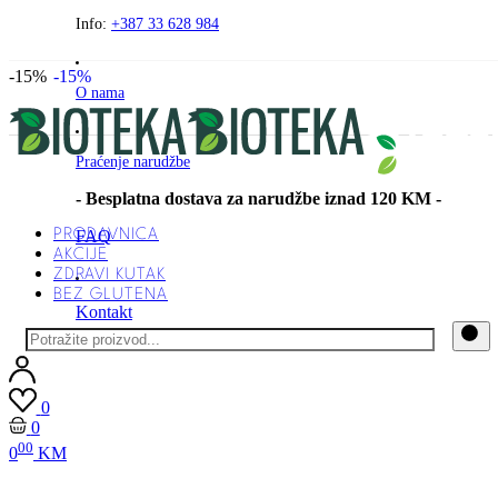
Preskočite
Info:
+387 33 628 984
na
sadržaj
-15%
-15%
O nama
Praćenje narudžbe
- Besplatna dostava za narudžbe iznad 120 KM -
PRODAVNICA
FAQ
AKCIJE
ZDRAVI KUTAK
BEZ GLUTENA
Kontakt
0
0
00
0
KM