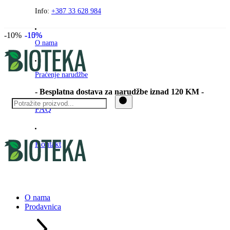
Preskočite
Info:
+387 33 628 984
na
sadržaj
-10%
-10%
-15%
O nama
Praćenje narudžbe
- Besplatna dostava za narudžbe iznad 120 KM -
FAQ
Kontakt
O nama
Prodavnica