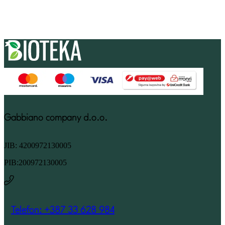
Gabbiano company d.o.o.
JIB: 4200972130005
PIB:200972130005
Telefon: +387 33 628 984