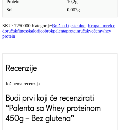
Proteini
10,2g
Sol
0,003g
SKU:
7250000
Kategorije:
Brašna i tjestenine
,
Krupa i mrvice
doručak
fitness
kalorije
obrok
palenta
protein
ručak
večera
whey
protein
Recenzije
Još nema recenzija.
Budi prvi koji će recenzirati
“Palenta sa Whey proteinom
450g – Bez glutena”