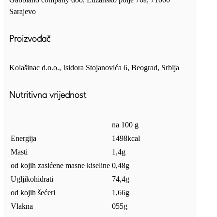
Sarajevo
Proizvođač
Kolašinac d.o.o., Isidora Stojanovića 6, Beograd, Srbija
Nutritivna vrijednost
na 100 g
Energija
1498kcal
Masti
1,4g
od kojih zasićene masne kiseline
0,48g
Ugljikohidrati
74,4g
od kojih šećeri
1,66g
Vlakna
055g