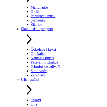
Mahunarke
Orašidi
Pahuljice i musli
Sjemenke
Žitarice
Slatki i slani program
Čokolade i keksi
Grickalice
Namazi i puteri
Peciva i grickalice
Prirodni zaslađivači
Suho voće
Za kolače
Ulja i začini
Sosovi
Ulja