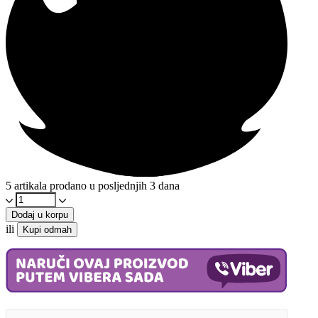
5 artikala prodano u posljednjih 3 dana
Palenta
sa
Dodaj u korpu
Whey
ili
Kupi odmah
proteinom
450g
-
Bez
glutena
količina