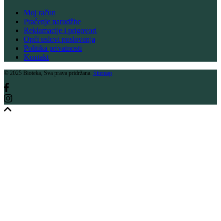
Moj račun
Praćenje narudžbe
Reklamacije i prigovori
Opći uslovi poslovanja
Politika privatnosti
Kontakt
© 2025 Bioteka, Sva prava pridržana.
Sitemap