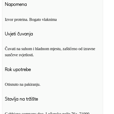
Napomena
Izvor proteina. Bogato vlaknima
Uvjeti čuvanja
Čuvati na suhom i hladnom mjestu, zaštićeno od izravne
sunčeve svjetlosti.
Rok upotrebe
Otisnuto na pakiranju.
Stavlja na tržište
Gabbiano company doo, Lužansko polje 76a, 71000