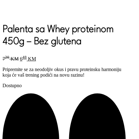
Palenta sa Whey proteinom
450g – Bez glutena
Original
Current
20
48
7
KM
6
KM
price
price
was:
is:
Pripremite se za neodoljiv okus i pravu proteinsku harmoniju
720 KM.
648 KM.
koja će vaš trening podići na novu razinu!
Dostupno