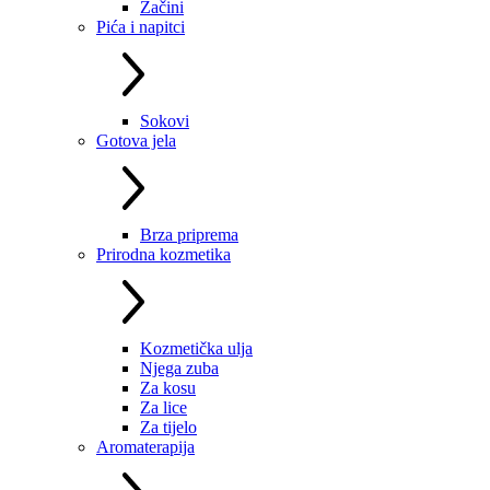
Začini
Pića i napitci
Sokovi
Gotova jela
Brza priprema
Prirodna kozmetika
Kozmetička ulja
Njega zuba
Za kosu
Za lice
Za tijelo
Aromaterapija