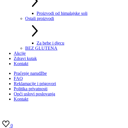
Proizvodi od himalajske soli
Ostali proizvodi
Za bebe i djecu
BEZ GLUTENA
Akcije
Zdravi kutak
Kontakt
Praćenje narudžbe
FAQ
Reklamacije i prigovori
Politika privatnosti
Opći uslovi poslovanja
Kontakt
0