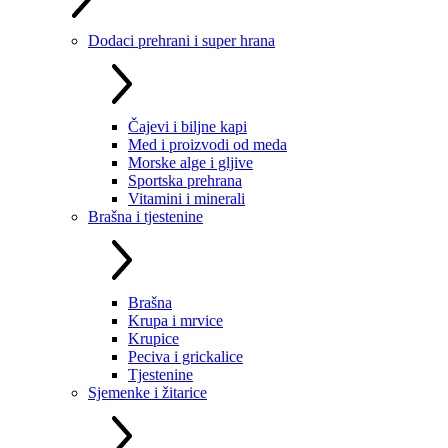
Dodaci prehrani i super hrana
Čajevi i biljne kapi
Med i proizvodi od meda
Morske alge i gljive
Sportska prehrana
Vitamini i minerali
Brašna i tjestenine
Brašna
Krupa i mrvice
Krupice
Peciva i grickalice
Tjestenine
Sjemenke i žitarice