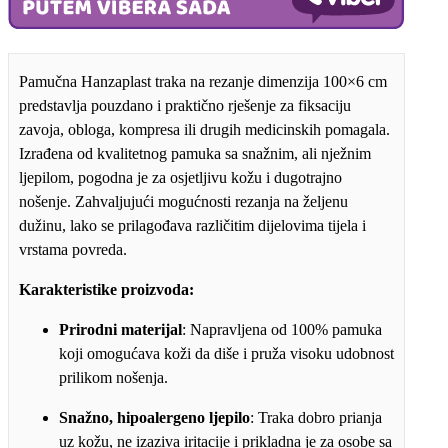
100x6cm
količina
Pamučna Hanzaplast traka na rezanje dimenzija 100×6 cm
predstavlja pouzdano i praktično rješenje za fiksaciju
zavoja, obloga, kompresa ili drugih medicinskih pomagala.
Izrađena od kvalitetnog pamuka sa snažnim, ali nježnim
ljepilom, pogodna je za osjetljivu kožu i dugotrajno
nošenje. Zahvaljujući mogućnosti rezanja na željenu
dužinu, lako se prilagođava različitim dijelovima tijela i
vrstama povreda.
Karakteristike proizvoda:
Prirodni materijal
: Napravljena od 100% pamuka
koji omogućava koži da diše i pruža visoku udobnost
prilikom nošenja.
Snažno, hipoalergeno ljepilo
: Traka dobro prianja
uz kožu, ne izaziva iritacije i prikladna je za osobe sa