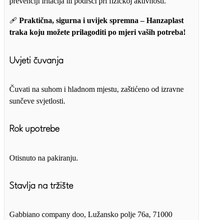
prevenciji iritacija ili podršci pri fizičkoj aktivnosti.
🩹
Praktična, sigurna i uvijek spremna – Hanzaplast
traka koju možete prilagoditi po mjeri vaših potreba!
Uvjeti čuvanja
Čuvati na suhom i hladnom mjestu, zaštićeno od izravne
sunčeve svjetlosti.
Rok upotrebe
Otisnuto na pakiranju.
Stavlja na tržište
Gabbiano company doo, Lužansko polje 76a, 71000