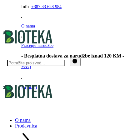
Preskočite
Info:
+387 33 628 984
na
sadržaj
O nama
Praćenje narudžbe
- Besplatna dostava za narudžbe iznad 120 KM -
FAQ
Kontakt
O nama
Prodavnica