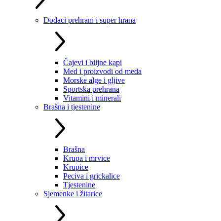
Dodaci prehrani i super hrana
Čajevi i biljne kapi
Med i proizvodi od meda
Morske alge i gljive
Sportska prehrana
Vitamini i minerali
Brašna i tjestenine
Brašna
Krupa i mrvice
Krupice
Peciva i grickalice
Tjestenine
Sjemenke i žitarice