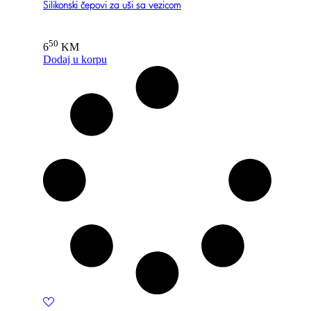
Silikonski čepovi za uši sa vezicom
50
6
KM
Dodaj u korpu