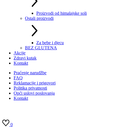
Proizvodi od himalajske soli
Ostali proizvodi
Za bebe i djecu
BEZ GLUTENA
Akcije
Zdravi kutak
Kontakt
Praćenje narudžbe
FAQ
Reklamacije i prigovori
Politika privatnosti
Opći uslovi poslovanja
Kontakt
0