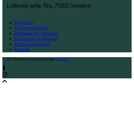
Lužansko polje 76a, 71000 Sarajevo
Moj račun
Praćenje narudžbe
Reklamacije i prigovori
Opći uslovi poslovanja
Politika privatnosti
Kontakt
© 2025 Bioteka, Sva prava pridržana.
Sitemap