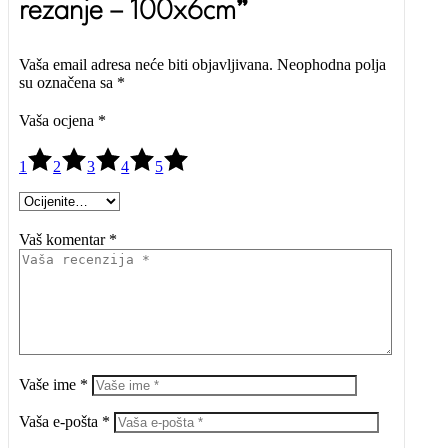
rezanje – 100x6cm”
Vaša email adresa neće biti objavljivana.
Neophodna polja
su označena sa
*
Vaša ocjena
*
1
2
3
4
5
Vaš komentar *
Vaše ime *
Vaša e-pošta *