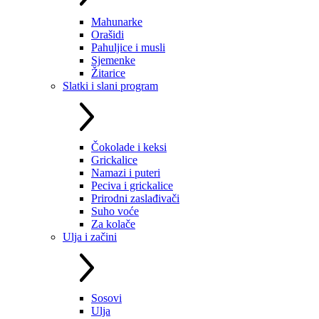
Mahunarke
Orašidi
Pahuljice i musli
Sjemenke
Žitarice
Slatki i slani program
Čokolade i keksi
Grickalice
Namazi i puteri
Peciva i grickalice
Prirodni zaslađivači
Suho voće
Za kolače
Ulja i začini
Sosovi
Ulja