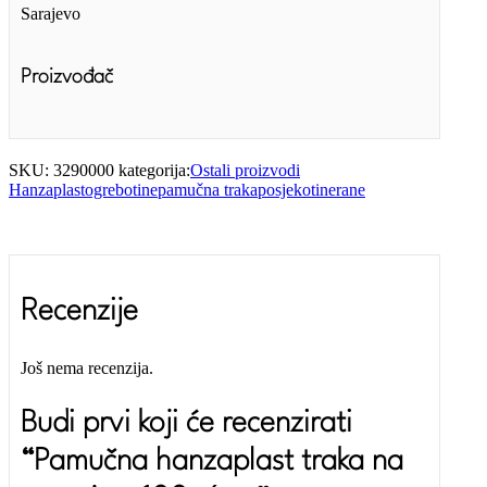
Sarajevo
Proizvođač
SKU:
3290000
kategorija:
Ostali proizvodi
Hanzaplast
ogrebotine
pamučna traka
posjekotine
rane
Recenzije
Još nema recenzija.
Budi prvi koji će recenzirati
“Pamučna hanzaplast traka na