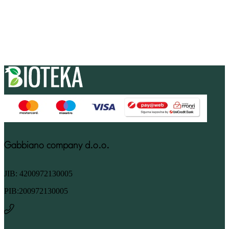
Gabbiano company d.o.o.
JIB: 4200972130005
PIB:200972130005