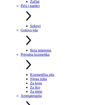
Začini
Pića i napitci
Sokovi
Gotova jela
Brza priprema
Prirodna kozmetika
Kozmetička ulja
Njega zuba
Za kosu
Za lice
Za tijelo
Aromaterapija