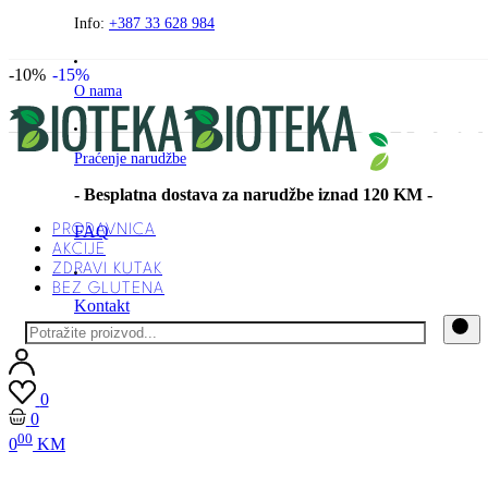
Preskočite
Info:
+387 33 628 984
na
sadržaj
-10%
-15%
O nama
Praćenje narudžbe
- Besplatna dostava za narudžbe iznad 120 KM -
PRODAVNICA
FAQ
AKCIJE
ZDRAVI KUTAK
BEZ GLUTENA
Kontakt
0
0
00
0
KM