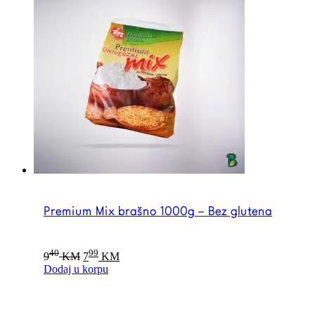
Premium Mix brašno 1000g – Bez glutena
Original
Current
40
99
9
KM
7
KM
price
price
Dodaj u korpu
was:
is:
940 KM.
799 KM.