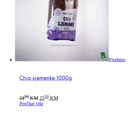
Prodano
Chia sjemenke 1000g
Original
Current
50
50
24
KM
22
KM
price
price
Pročitaj više
was:
is:
2450 KM.
2250 KM.