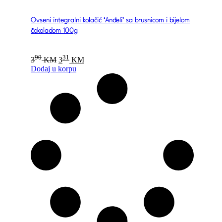
Ovseni integralni kolačić ‘Anđeli’ sa brusnicom i bijelom
čokoladom 100g
Original
Current
90
31
3
KM
3
KM
price
price
Dodaj u korpu
was:
is:
390 KM.
331 KM.