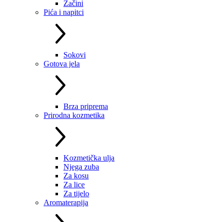
Začini
Pića i napitci
Sokovi
Gotova jela
Brza priprema
Prirodna kozmetika
Kozmetička ulja
Njega zuba
Za kosu
Za lice
Za tijelo
Aromaterapija