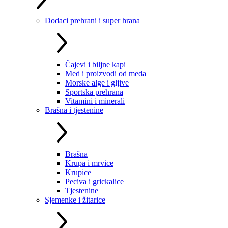
Dodaci prehrani i super hrana
Čajevi i biljne kapi
Med i proizvodi od meda
Morske alge i gljive
Sportska prehrana
Vitamini i minerali
Brašna i tjestenine
Brašna
Krupa i mrvice
Krupice
Peciva i grickalice
Tjestenine
Sjemenke i žitarice