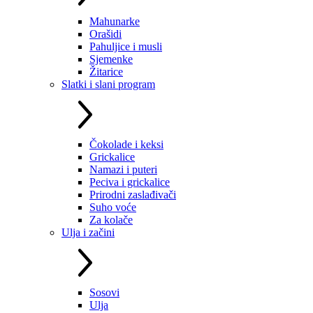
Mahunarke
Orašidi
Pahuljice i musli
Sjemenke
Žitarice
Slatki i slani program
Čokolade i keksi
Grickalice
Namazi i puteri
Peciva i grickalice
Prirodni zaslađivači
Suho voće
Za kolače
Ulja i začini
Sosovi
Ulja