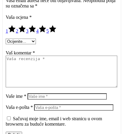
Vaša email adresa neće biti objavljivana.
Neophodna polja
su označena sa
*
Vaša ocjena
*
1
2
3
4
5
Vaš komentar *
Vaše ime *
Vaša e-pošta *
Sačuvaj moje ime, email i web stranicu u ovom
browseru za buduće komentare.