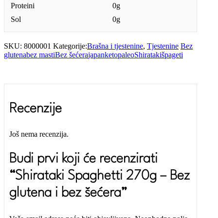
Proteini
0g
Sol
0g
SKU:
8000001
Kategorije:
Brašna i tjestenine
,
Tjestenine
Bez
glutena
bez masti
Bez šećera
japan
keto
paleo
Shirataki
špageti
Recenzije
Još nema recenzija.
Budi prvi koji će recenzirati
“Shirataki Spaghetti 270g – Bez
glutena i bez šećera”