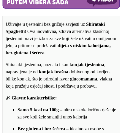
i
bez
šećera
količina
Uživajte u tjestenini bez grižnje savjesti uz
Shirataki
Spaghetti
! Ova inovativna, zdrava alternativa klasičnoj
tjestenini pravi je izbor za sve koji žele uživati u omiljenom
jelu, a pritom se pridržavati
dijeta s niskim kalorijama,
bez glutena i šećera
.
Shirataki tjestenina, poznata i kao
konjak tjestenina
,
napravljena je od
konjak brašna
dobivenog od korijena
biljke konjak, što je prirodni izvor
glucomanana
, vlakna
koja pružaju osjećaj sitosti i podržavaju probavu.
🌿
Glavne karakteristike:
Samo 5 kcal na 100g
– ultra niskokalorično rješenje
za sve koji žele smanjiti unos kalorija
Bez glutena i bez šećera
– idealno za osobe s