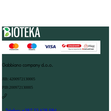
Gabbiano company d.o.o.
JIB: 4200972130005
PIB:200972130005
Telefon: +387 33 628 984