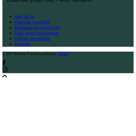
Moj račun
Praćenje narudžbe
Reklamacije i prigovori
Opći uslovi poslovanja
Politika privatnosti
Kontakt
© 2025 Bioteka, Sva prava pridržana.
Sitemap