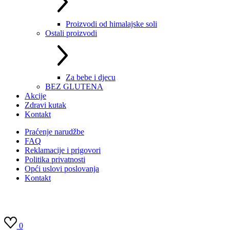
Proizvodi od himalajske soli
Ostali proizvodi
Za bebe i djecu
BEZ GLUTENA
Akcije
Zdravi kutak
Kontakt
Praćenje narudžbe
FAQ
Reklamacije i prigovori
Politika privatnosti
Opći uslovi poslovanja
Kontakt
0