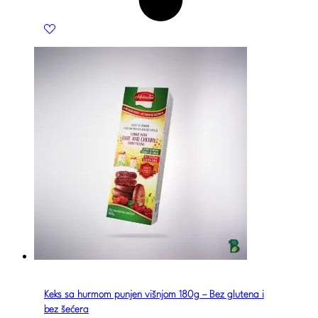
Keks sa hurmom punjen višnjom 180g – Bez glutena i
bez šećera