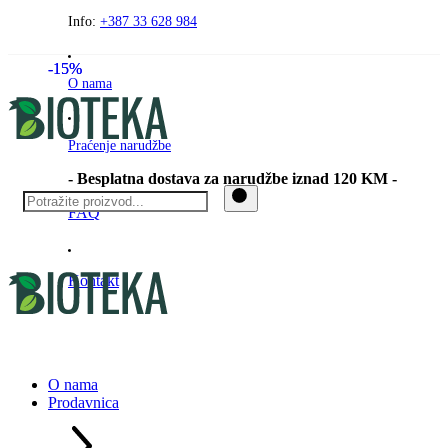
Preskočite
Info:
+387 33 628 984
na
sadržaj
-15%
-15%
O nama
Praćenje narudžbe
- Besplatna dostava za narudžbe iznad 120 KM -
FAQ
Kontakt
O nama
Prodavnica