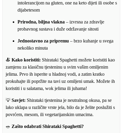
intolerancijom na gluten, one na keto dijeti ili osobe s
dijabetesom
Prirodna, biljna vlakna
– izvrsna za zdravlje
probavnog sustava i duže održavanje sitosti
Jednostavno za pripremu
– brzo kuhanje u svega
nekoliko minuta
🍝
Kako koristiti:
Shirataki Spaghetti možete koristiti kao
zamjenu za klasičnu tjesteninu u svim vašim omiljenim
jelima. Prvo ih isperite u hladnoj vodi, a zatim kratko
prokuhajte ili popržite na tavi uz omiljeni umak. Možete ih
koristiti i u salatama, wok jelima ili juhama!
💡
Savjet:
Shirataki tjestenina je neutralnog okusa, pa se
lako uklapa u različite vrste jela, bilo da je želite poslužiti s
povrćem, mesom, ili vegetarijanskim umacima.
🥗
Zašto odabrati Shirataki Spaghetti?