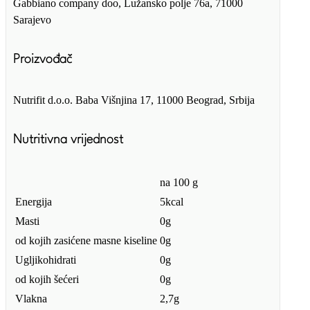
Gabbiano company doo, Lužansko polje 76a, 71000
Sarajevo
Proizvođač
Nutrifit d.o.o. Baba Višnjina 17, 11000 Beograd, Srbija
Nutritivna vrijednost
na 100 g
Energija
5kcal
Masti
0g
od kojih zasićene masne kiseline
0g
Ugljikohidrati
0g
od kojih šećeri
0g
Vlakna
2,7g