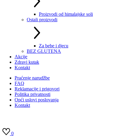
Proizvodi od himalajske soli
Ostali proizvodi
Za bebe i djecu
BEZ GLUTENA
Akcije
Zdravi kutak
Kontakt
Praćenje narudžbe
FAQ
Reklamacije i prigovori
Politika privatnosti
Opći uslovi poslovanja
Kontakt
0