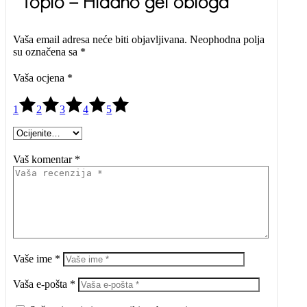
“Toplo – Hladno gel obloga”
Vaša email adresa neće biti objavljivana.
Neophodna polja
su označena sa
*
Vaša ocjena
*
1
2
3
4
5
Vaš komentar *
Vaše ime *
Vaša e-pošta *