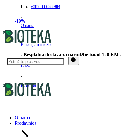
Preskočite
Info:
+387 33 628 984
na
sadržaj
-10%
-10%
O nama
Praćenje narudžbe
- Besplatna dostava za narudžbe iznad 120 KM -
FAQ
Kontakt
O nama
Prodavnica