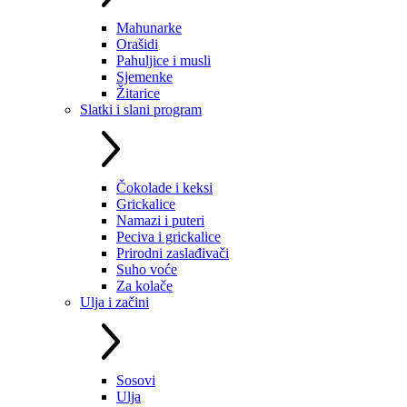
Mahunarke
Orašidi
Pahuljice i musli
Sjemenke
Žitarice
Slatki i slani program
Čokolade i keksi
Grickalice
Namazi i puteri
Peciva i grickalice
Prirodni zaslađivači
Suho voće
Za kolače
Ulja i začini
Sosovi
Ulja