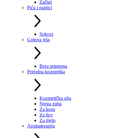
Začini
Pića i napitci
Sokovi
Gotova jela
Brza priprema
Prirodna kozmetika
Kozmetička ulja
Njega zuba
Za kosu
Za lice
Za tijelo
Aromaterapija