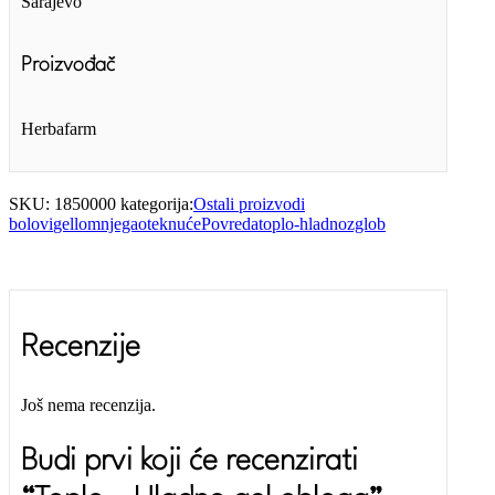
Sarajevo
Proizvođač
Herbafarm
SKU:
1850000
kategorija:
Ostali proizvodi
bolovi
gel
lom
njega
oteknuće
Povreda
toplo-hladno
zglob
Recenzije
Još nema recenzija.
Budi prvi koji će recenzirati