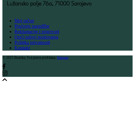
Lužansko polje 76a, 71000 Sarajevo
Moj račun
Praćenje narudžbe
Reklamacije i prigovori
Opći uslovi poslovanja
Politika privatnosti
Kontakt
© 2025 Bioteka, Sva prava pridržana.
Sitemap