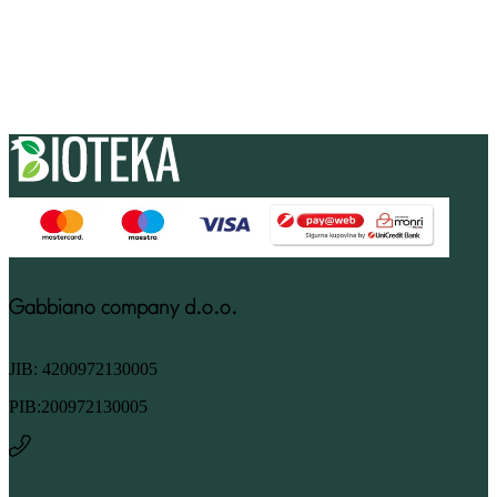
Gabbiano company d.o.o.
JIB: 4200972130005
PIB:200972130005