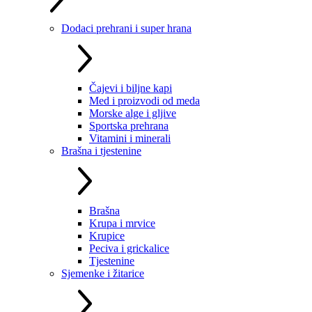
Dodaci prehrani i super hrana
Čajevi i biljne kapi
Med i proizvodi od meda
Morske alge i gljive
Sportska prehrana
Vitamini i minerali
Brašna i tjestenine
Brašna
Krupa i mrvice
Krupice
Peciva i grickalice
Tjestenine
Sjemenke i žitarice