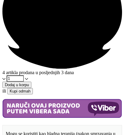
4 artikla prodana u posljednjih 3 dana
Toplo
-
Dodaj u korpu
Hladno
ili
Kupi odmah
gel
obloga
količina
Mogu se koristiti kao hladna terapija (nakon smrzavanja u