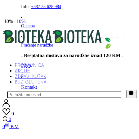
Preskočite
Info:
+387 33 628 984
na
sadržaj
-10%
-10%
O nama
Praćenje narudžbe
- Besplatna dostava za narudžbe iznad 120 KM -
PRODAVNICA
FAQ
AKCIJE
ZDRAVI KUTAK
BEZ GLUTENA
Kontakt
0
0
00
0
KM