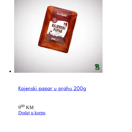
Kajenski papar u prahu 200g
00
9
KM
Dodaj u korpu