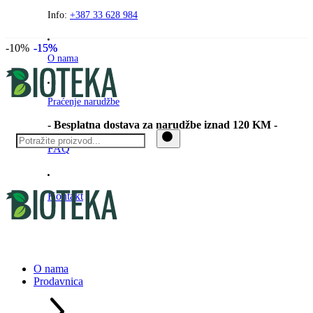
Preskočite
Info:
+387 33 628 984
na
sadržaj
-10%
-15%
-15%
O nama
Praćenje narudžbe
- Besplatna dostava za narudžbe iznad 120 KM -
FAQ
Kontakt
O nama
Prodavnica