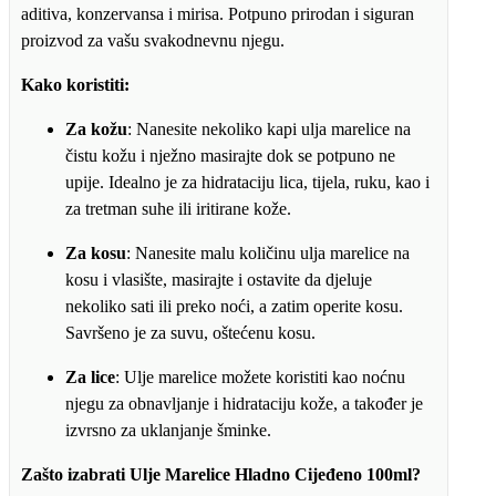
aditiva, konzervansa i mirisa. Potpuno prirodan i siguran
proizvod za vašu svakodnevnu njegu.
Kako koristiti:
Za kožu
: Nanesite nekoliko kapi ulja marelice na
čistu kožu i nježno masirajte dok se potpuno ne
upije. Idealno je za hidrataciju lica, tijela, ruku, kao i
za tretman suhe ili iritirane kože.
Za kosu
: Nanesite malu količinu ulja marelice na
kosu i vlasište, masirajte i ostavite da djeluje
nekoliko sati ili preko noći, a zatim operite kosu.
Savršeno je za suvu, oštećenu kosu.
Za lice
: Ulje marelice možete koristiti kao noćnu
njegu za obnavljanje i hidrataciju kože, a također je
izvrsno za uklanjanje šminke.
Zašto izabrati Ulje Marelice Hladno Cijeđeno 100ml?