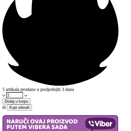
5 artikala prodano u posljednjih 3 dana
Ulje
marelice
Dodaj u korpu
Hladno
ili
Kupi odmah
cijeđeno
100ml
-
Organsko