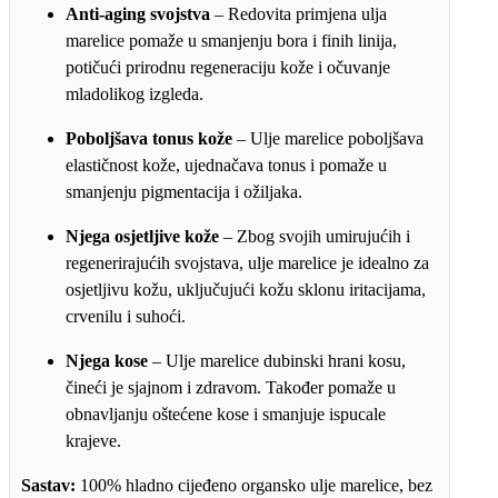
Anti-aging svojstva
– Redovita primjena ulja
marelice pomaže u smanjenju bora i finih linija,
potičući prirodnu regeneraciju kože i očuvanje
mladolikog izgleda.
Poboljšava tonus kože
– Ulje marelice poboljšava
elastičnost kože, ujednačava tonus i pomaže u
smanjenju pigmentacija i ožiljaka.
Njega osjetljive kože
– Zbog svojih umirujućih i
regenerirajućih svojstava, ulje marelice je idealno za
osjetljivu kožu, uključujući kožu sklonu iritacijama,
crvenilu i suhoći.
Njega kose
– Ulje marelice dubinski hrani kosu,
čineći je sjajnom i zdravom. Također pomaže u
obnavljanju oštećene kose i smanjuje ispucale
krajeve.
Sastav:
100% hladno cijeđeno organsko ulje marelice, bez