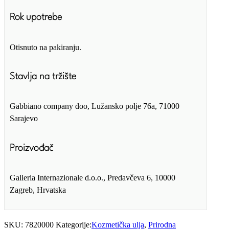
Rok upotrebe
Otisnuto na pakiranju.
Stavlja na tržište
Gabbiano company doo, Lužansko polje 76a, 71000
Sarajevo
Proizvođač
Galleria Internazionale d.o.o., Predavčeva 6, 10000
Zagreb, Hrvatska
SKU:
7820000
Kategorije:
Kozmetička ulja
,
Prirodna