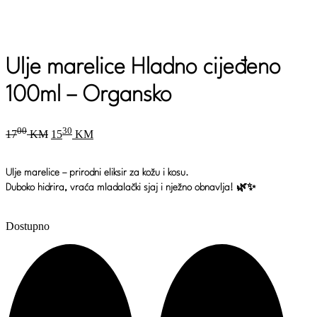
Ulje marelice Hladno cijeđeno
100ml – Organsko
Original
Current
00
30
17
KM
15
KM
price
price
was:
is:
1700 KM.
1530 KM.
Ulje marelice – prirodni eliksir za kožu i kosu.
Duboko hidrira, vraća mladalački sjaj i nježno obnavlja! 🌿✨
Dostupno