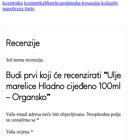
kozmetika
kozmetika
Marelica
nokti
suha kosa
suha koža
ulje
marelice
za tijelo
Recenzije
Još nema recenzija.
Budi prvi koji će recenzirati “Ulje
marelice Hladno cijeđeno 100ml
– Organsko”
Vaša email adresa neće biti objavljivana.
Neophodna polja
su označena sa
*
Vaša ocjena
*