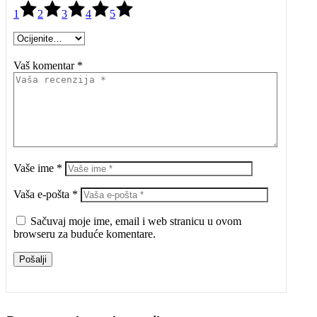
1
2
3
4
5
Vaš komentar *
Vaše ime *
Vaša e-pošta *
Sačuvaj moje ime, email i web stranicu u ovom
browseru za buduće komentare.
Pošalji