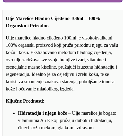
količina
Ulje Marelice Hladno Cijeđeno 100ml – 100%
Organsko i Prirodno
Ulje marelice hladno cijeđeno 100ml je visokokvalitetni,
100% organski proizvod koji pruža prirodnu njegu za vašu
kožu i kosu. Ekstrahovano metodom hladnog cijeđenja,
ovo ulje zadržava sve svoje hranjive tvari, vitamine i
esencijalne masne kiseline, pružajući izuzetnu hidrataciju i
regeneraciju. Idealno je za osjetljivu i zrelu kožu, te se
koristi za smanjenje znakova starenja, poboljšanje tonusa
kože i očuvanje mladolikog izgleda.
Ključne Prednosti:
Hidratacija i njegu kože
– Ulje marelice je bogato
vitaminima A i E koji pružaju duboku hidrataciju,
čineći kožu mekom, glatkom i zdravom.