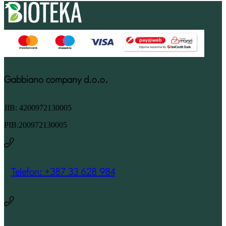
Gabbiano company d.o.o.
JIB: 4200972130005
PIB:200972130005
Telefon: +387 33 628 984