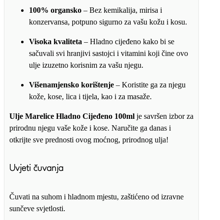
100% organsko
– Bez kemikalija, mirisa i
konzervansa, potpuno sigurno za vašu kožu i kosu.
Visoka kvaliteta
– Hladno cijeđeno kako bi se
sačuvali svi hranjivi sastojci i vitamini koji čine ovo
ulje izuzetno korisnim za vašu njegu.
Višenamjensko korištenje
– Koristite ga za njegu
kože, kose, lica i tijela, kao i za masaže.
Ulje Marelice Hladno Cijeđeno 100ml
je savršen izbor za
prirodnu njegu vaše kože i kose. Naručite ga danas i
otkrijte sve prednosti ovog moćnog, prirodnog ulja!
Uvjeti čuvanja
Čuvati na suhom i hladnom mjestu, zaštićeno od izravne
sunčeve svjetlosti.