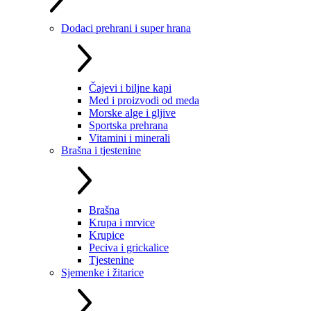
Dodaci prehrani i super hrana
Čajevi i biljne kapi
Med i proizvodi od meda
Morske alge i gljive
Sportska prehrana
Vitamini i minerali
Brašna i tjestenine
Brašna
Krupa i mrvice
Krupice
Peciva i grickalice
Tjestenine
Sjemenke i žitarice