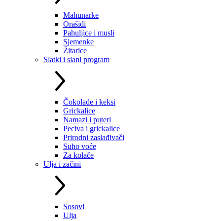
Mahunarke
Orašidi
Pahuljice i musli
Sjemenke
Žitarice
Slatki i slani program
Čokolade i keksi
Grickalice
Namazi i puteri
Peciva i grickalice
Prirodni zaslađivači
Suho voće
Za kolače
Ulja i začini
Sosovi
Ulja