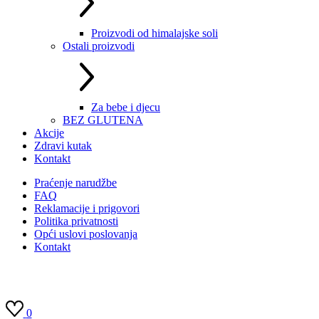
Proizvodi od himalajske soli
Ostali proizvodi
Za bebe i djecu
BEZ GLUTENA
Akcije
Zdravi kutak
Kontakt
Praćenje narudžbe
FAQ
Reklamacije i prigovori
Politika privatnosti
Opći uslovi poslovanja
Kontakt
0