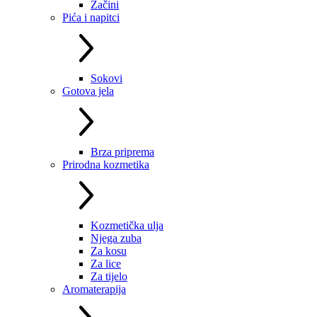
Začini
Pića i napitci
Sokovi
Gotova jela
Brza priprema
Prirodna kozmetika
Kozmetička ulja
Njega zuba
Za kosu
Za lice
Za tijelo
Aromaterapija