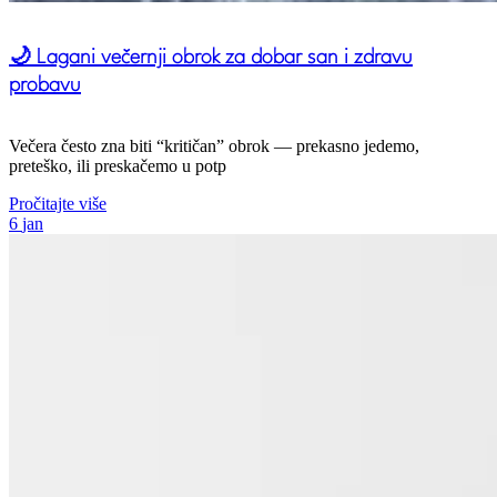
🌙 Lagani večernji obrok za dobar san i zdravu
probavu
Večera često zna biti “kritičan” obrok — prekasno jedemo,
preteško, ili preskačemo u potp
Pročitajte više
6
jan