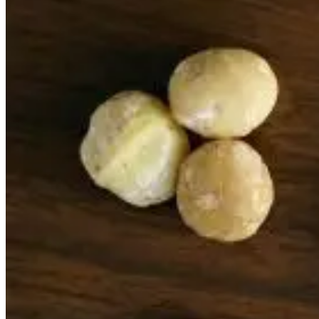
0
0
00
0
KM
Moja korpa za kupovinu
Nema proizvoda u korpi.