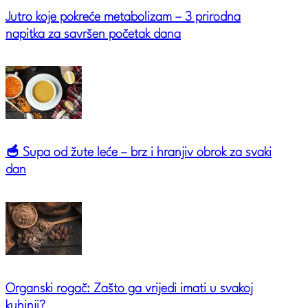
Jutro koje pokreće metabolizam – 3 prirodna
napitka za savršen početak dana
🥣 Supa od žute leće – brz i hranjiv obrok za svaki
dan
Organski rogač: Zašto ga vrijedi imati u svakoj
kuhinji?