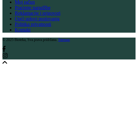
Moj račun
Praćenje narudžbe
Reklamacije i prigovori
Opći uslovi poslovanja
Politika privatnosti
Kontakt
© 2025 Bioteka, Sva prava pridržana.
Sitemap