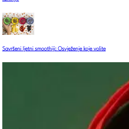
Savršeni ljetni smoothiji: Osvježenje koje volite