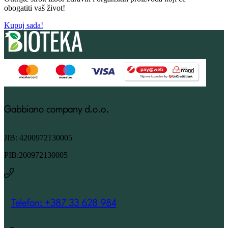
obogatiti vaš život!
Kupuj sada!
Gabbiano company d.o.o.
JIB: 4200972130005
PIB:200972130005
Telefon: +387 33 628 984