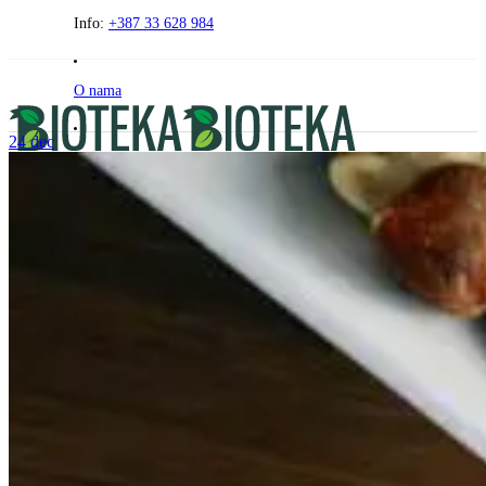
Preskočite
Info:
+387 33 628 984
na
sadržaj
O nama
24
dec
Praćenje narudžbe
- Besplatna dostava za narudžbe iznad 120 KM -
FAQ
Kontakt
PRODAVNICA
AKCIJE
ZDRAVI KUTAK
BEZ GLUTENA