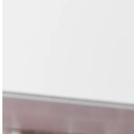
Moja korpa za kupovinu
Nema proizvoda u korpi.