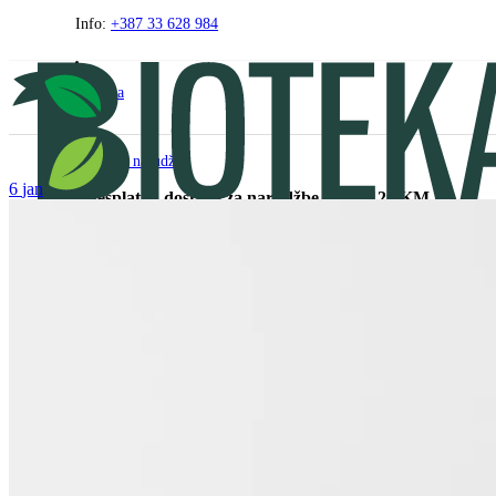
Preskočite
Info:
+387 33 628 984
na
sadržaj
O nama
Praćenje narudžbe
6
jan
- Besplatna dostava za narudžbe iznad 120 KM -
PRODAVNICA
FAQ
AKCIJE
ZDRAVI KUTAK
BEZ GLUTENA
Kontakt
0
0
00
0
KM