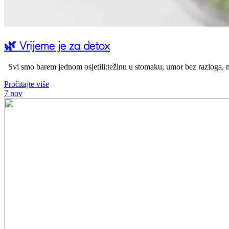
🌿 Vrijeme je za detox
Svi smo barem jednom osjetili:težinu u stomaku, umor bez razloga, n
Pročitajte više
7
nov