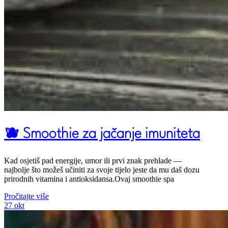
🫐 Smoothie za jačanje imuniteta
Kad osjetiš pad energije, umor ili prvi znak prehlade —
najbolje što možeš učiniti za svoje tijelo jeste da mu daš dozu
prirodnih vitamina i antioksidansa.Ovaj smoothie spa
Pročitajte više
27
okt