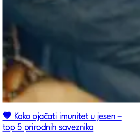
🧡 Kako ojačati imunitet u jesen –
top 5 prirodnih saveznika