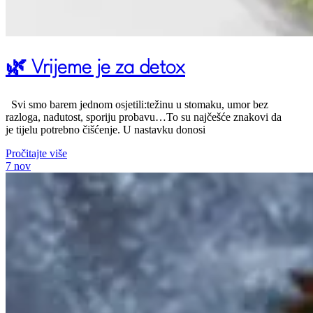
🌿 Vrijeme je za detox
Svi smo barem jednom osjetili:težinu u stomaku, umor bez
razloga, nadutost, sporiju probavu…To su najčešće znakovi da
je tijelu potrebno čišćenje. U nastavku donosi
Pročitajte više
7
nov