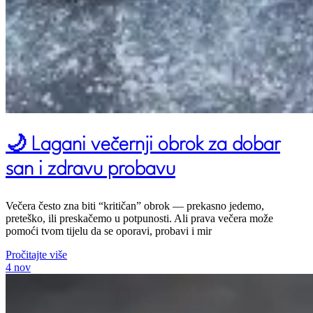
🌙 Lagani večernji obrok za dobar
san i zdravu probavu
Večera često zna biti “kritičan” obrok — prekasno jedemo,
preteško, ili preskačemo u potpunosti. Ali prava večera može
pomoći tvom tijelu da se oporavi, probavi i mir
Pročitajte više
4
nov