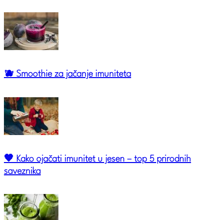
🫐 Smoothie za jačanje imuniteta
🧡 Kako ojačati imunitet u jesen – top 5 prirodnih
saveznika