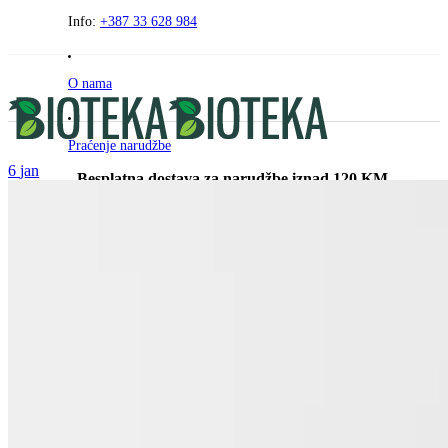
Preskočite
Info:
+387 33 628 984
na
sadržaj
O nama
Praćenje narudžbe
6
jan
- Besplatna dostava za narudžbe iznad 120 KM -
FAQ
Kontakt
PRODAVNICA
AKCIJE
ZDRAVI KUTAK
BEZ GLUTENA