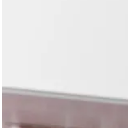
0
0
00
0
KM
Moja korpa za kupovinu
Nema proizvoda u korpi.