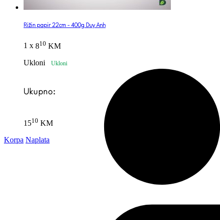
1040 KM.
936 KM.
Rižin papir 22cm - 400g Duy Anh
10
1 x
8
KM
Ukloni
Ukupno:
10
15
KM
Korpa
Naplata