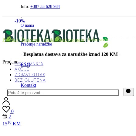
Preskočite
Info:
+387 33 628 984
na
sadržaj
-10%
O nama
Početna
/
Proizvodi
/
Slatki i slani program
/ Suho voće
Praćenje narudžbe
- Besplatna dostava za narudžbe iznad 120 KM -
Prodano
PRODAVNICA
FAQ
AKCIJE
ZDRAVI KUTAK
BEZ GLUTENA
Kontakt
0
2
10
15
KM