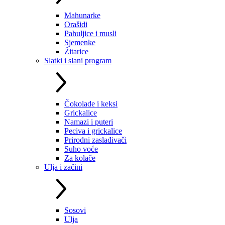
Mahunarke
Orašidi
Pahuljice i musli
Sjemenke
Žitarice
Slatki i slani program
Čokolade i keksi
Grickalice
Namazi i puteri
Peciva i grickalice
Prirodni zaslađivači
Suho voće
Za kolače
Ulja i začini
Sosovi
Ulja