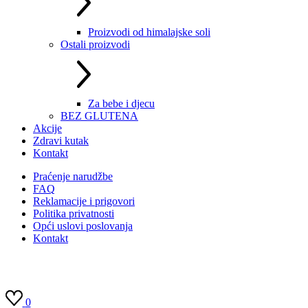
Proizvodi od himalajske soli
Ostali proizvodi
Za bebe i djecu
BEZ GLUTENA
Akcije
Zdravi kutak
Kontakt
Praćenje narudžbe
FAQ
Reklamacije i prigovori
Politika privatnosti
Opći uslovi poslovanja
Kontakt
0