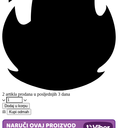
2 artikla prodana u posljednjih 3 dana
Curry
prah
Dodaj u korpu
200g
ili
Kupi odmah
količina