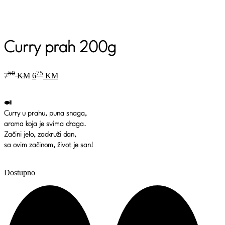
Curry prah 200g
Original
Current
50
75
7
KM
6
KM
price
price
was:
is:
750 KM.
675 KM.
🍛
Curry u prahu, puna snaga,
aroma koja je svima draga.
Začini jelo, zaokruži dan,
sa ovim začinom, život je san!
Dostupno