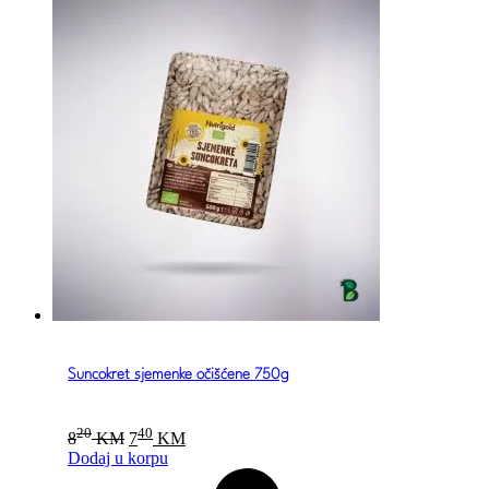
Suncokret sjemenke očišćene 750g
Original
Current
20
40
8
KM
7
KM
price
price
Dodaj u korpu
was:
is: