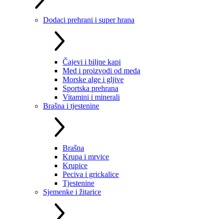
Dodaci prehrani i super hrana
Čajevi i biljne kapi
Med i proizvodi od meda
Morske alge i gljive
Sportska prehrana
Vitamini i minerali
Brašna i tjestenine
Brašna
Krupa i mrvice
Krupice
Peciva i grickalice
Tjestenine
Sjemenke i žitarice