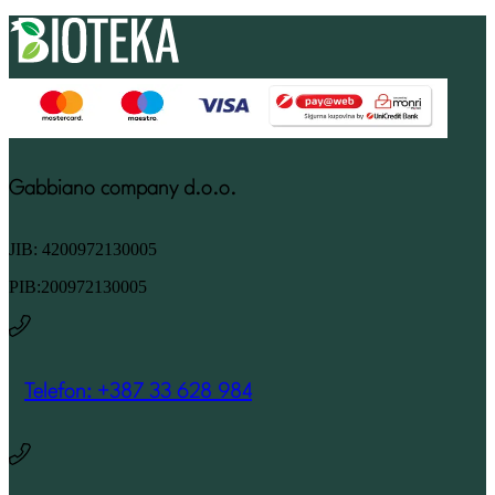
Gabbiano company d.o.o.
JIB: 4200972130005
PIB:200972130005
Telefon: +387 33 628 984