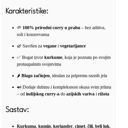
Karakteristike:
🌱
100% prirodni curry u prahu
– bez aditiva,
soli i konzervansa
🌿 Savršen za
vegane
i
vegetarijance
✅ Bogat izvor
kurkume
, koja je poznata po svojim
protuupalnim svojstvima
🌶️
Blago začinjen
, idealan za pripremu raznih jela
🍛 Dodaje dubinu i kompleksnost okusa svim jelima
– od
indijskog curry-a
do
azijskih variva
i
rižota
Sastav:
Kurkuma
,
kumin
,
koriander
,
cimet
,
čili
,
beli luk
,