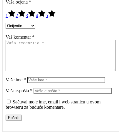
Vaša ocjena
*
1
2
3
4
5
Vaš komentar *
Vaše ime *
Vaša e-pošta *
Sačuvaj moje ime, email i web stranicu u ovom
browseru za buduće komentare.
Pošalji