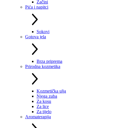
Začini
Pića i napitci
Sokovi
Gotova jela
Brza priprema
Prirodna kozmetika
Kozmetička ulja
Njega zuba
Za kosu
Za lice
Za tijelo
Aromaterapija