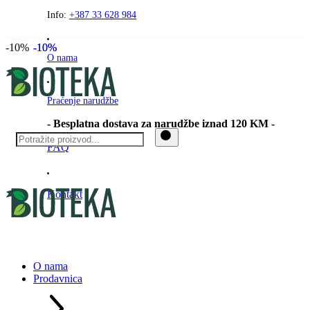
Preskočite
Info:
+387 33 628 984
na
sadržaj
-10%
-10%
-10%
O nama
Praćenje narudžbe
- Besplatna dostava za narudžbe iznad 120 KM -
FAQ
Kontakt
O nama
Prodavnica