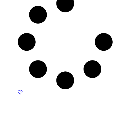
820 KM.
740 KM.