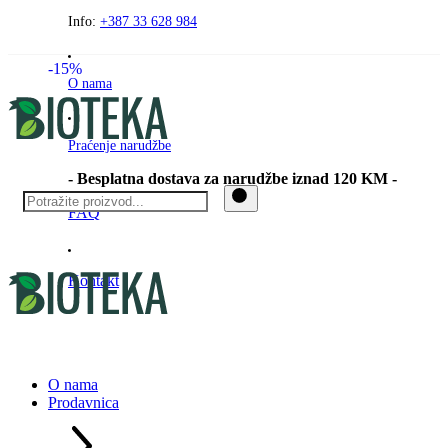
Preskočite
Info:
+387 33 628 984
na
sadržaj
-15%
O nama
Praćenje narudžbe
- Besplatna dostava za narudžbe iznad 120 KM -
FAQ
Kontakt
O nama
Prodavnica