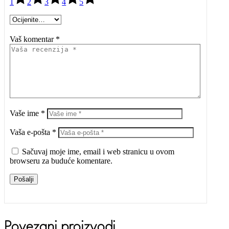
1
2
3
4
5
Vaš komentar *
Vaše ime *
Vaša e-pošta *
Sačuvaj moje ime, email i web stranicu u ovom
browseru za buduće komentare.
Pošalji
Povezani proizvodi