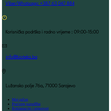
Viber/Whatsapp: +387 63 047 884
Korisnička podrška i radno vrijeme : 09:00-15:00
info@bioteka.ba
Lužansko polje 76a, 71000 Sarajevo
Moj račun
Praćenje narudžbe
Reklamacije i prigovori