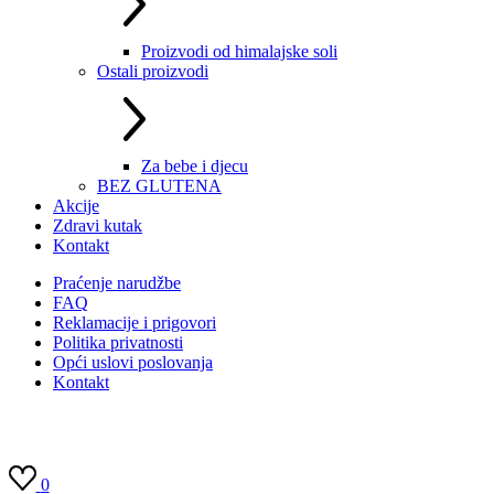
Proizvodi od himalajske soli
Ostali proizvodi
Za bebe i djecu
BEZ GLUTENA
Akcije
Zdravi kutak
Kontakt
Praćenje narudžbe
FAQ
Reklamacije i prigovori
Politika privatnosti
Opći uslovi poslovanja
Kontakt
0