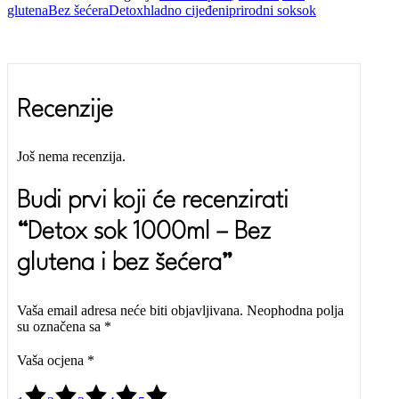
glutena
Bez šećera
Detox
hladno cijeđeni
prirodni sok
sok
Recenzije
Još nema recenzija.
Budi prvi koji će recenzirati
“Detox sok 1000ml – Bez
glutena i bez šećera”
Vaša email adresa neće biti objavljivana.
Neophodna polja
su označena sa
*
Vaša ocjena
*