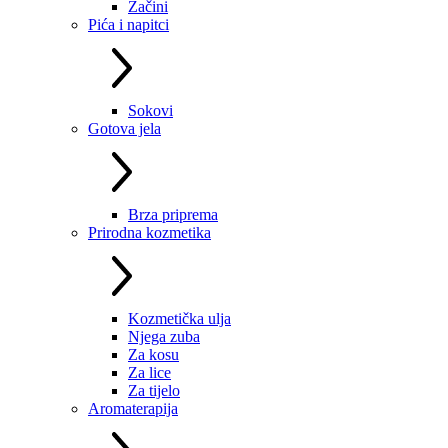
Začini
Pića i napitci
Sokovi
Gotova jela
Brza priprema
Prirodna kozmetika
Kozmetička ulja
Njega zuba
Za kosu
Za lice
Za tijelo
Aromaterapija