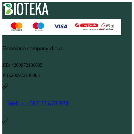
Gabbiano company d.o.o.
JIB: 4200972130005
PIB:200972130005
Telefon: +387 33 628 984