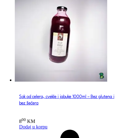
Sok od celera, cvekle i jabuke 1000ml – Bez glutena i
bez šećera
00
8
KM
Dodaj u korpu