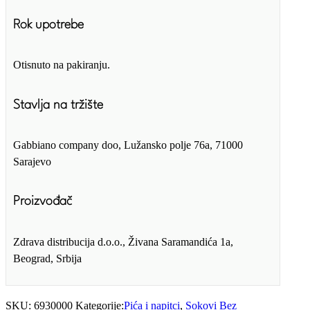
Rok upotrebe
Otisnuto na pakiranju.
Stavlja na tržište
Gabbiano company doo, Lužansko polje 76a, 71000
Sarajevo
Proizvođač
Zdrava distribucija d.o.o., Živana Saramandića 1a,
Beograd, Srbija
SKU:
6930000
Kategorije:
Pića i napitci
,
Sokovi
Bez