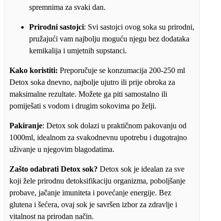
spremnima za svaki dan.
Prirodni sastojci
: Svi sastojci ovog soka su prirodni,
pružajući vam najbolju moguću njegu bez dodataka
kemikalija i umjetnih supstanci.
Kako koristiti:
Preporučuje se konzumacija 200-250 ml
Detox soka dnevno, najbolje ujutro ili prije obroka za
maksimalne rezultate. Možete ga piti samostalno ili
pomiješati s vodom i drugim sokovima po želji.
Pakiranje
: Detox sok dolazi u praktičnom pakovanju od
1000ml, idealnom za svakodnevnu upotrebu i dugotrajno
uživanje u njegovim blagodatima.
Zašto odabrati Detox sok?
Detox sok je idealan za sve
koji žele prirodnu detoksifikaciju organizma, poboljšanje
probave, jačanje imuniteta i povećanje energije. Bez
glutena i šećera, ovaj sok je savršen izbor za zdravlje i
vitalnost na prirodan način.