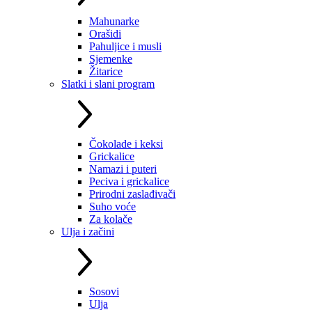
Mahunarke
Orašidi
Pahuljice i musli
Sjemenke
Žitarice
Slatki i slani program
Čokolade i keksi
Grickalice
Namazi i puteri
Peciva i grickalice
Prirodni zaslađivači
Suho voće
Za kolače
Ulja i začini
Sosovi
Ulja