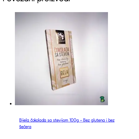
Bijela čokolada sa stevijom 100g – Bez glutena i bez
šećera