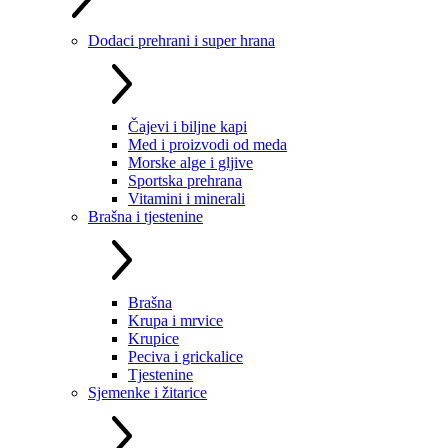
Dodaci prehrani i super hrana
Čajevi i biljne kapi
Med i proizvodi od meda
Morske alge i gljive
Sportska prehrana
Vitamini i minerali
Brašna i tjestenine
Brašna
Krupa i mrvice
Krupice
Peciva i grickalice
Tjestenine
Sjemenke i žitarice