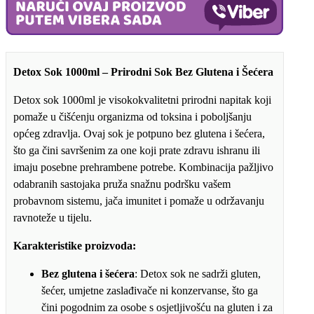
glutena
i
bez
šećera
količina
Detox Sok 1000ml – Prirodni Sok Bez Glutena i Šećera
Detox sok 1000ml je visokokvalitetni prirodni napitak koji
pomaže u čišćenju organizma od toksina i poboljšanju
općeg zdravlja. Ovaj sok je potpuno bez glutena i šećera,
što ga čini savršenim za one koji prate zdravu ishranu ili
imaju posebne prehrambene potrebe. Kombinacija pažljivo
odabranih sastojaka pruža snažnu podršku vašem
probavnom sistemu, jača imunitet i pomaže u održavanju
ravnoteže u tijelu.
Karakteristike proizvoda:
Bez glutena i šećera
: Detox sok ne sadrži gluten,
šećer, umjetne zaslađivače ni konzervanse, što ga
čini pogodnim za osobe s osjetljivošću na gluten i za