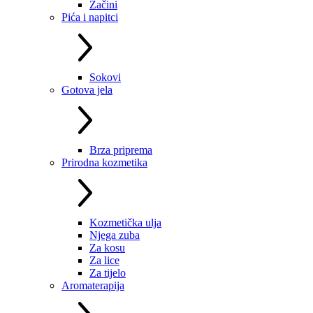
Začini
Pića i napitci
Sokovi
Gotova jela
Brza priprema
Prirodna kozmetika
Kozmetička ulja
Njega zuba
Za kosu
Za lice
Za tijelo
Aromaterapija