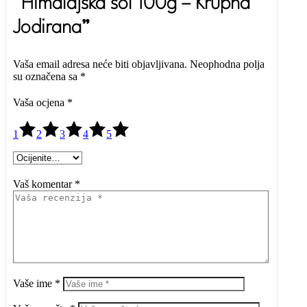
“Himalajska sol 100g – Krupna
Jodirana”
Vaša email adresa neće biti objavljivana.
Neophodna polja
su označena sa
*
Vaša ocjena
*
1
2
3
4
5
Vaš komentar *
Vaše ime *