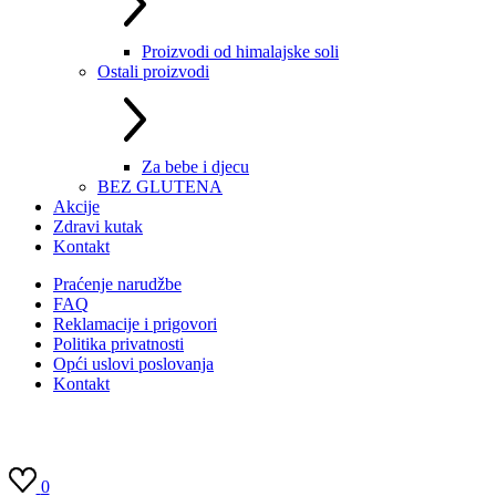
Proizvodi od himalajske soli
Ostali proizvodi
Za bebe i djecu
BEZ GLUTENA
Akcije
Zdravi kutak
Kontakt
Praćenje narudžbe
FAQ
Reklamacije i prigovori
Politika privatnosti
Opći uslovi poslovanja
Kontakt
0