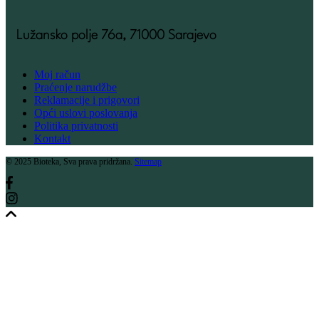
Lužansko polje 76a, 71000 Sarajevo
Moj račun
Praćenje narudžbe
Reklamacije i prigovori
Opći uslovi poslovanja
Politika privatnosti
Kontakt
© 2025 Bioteka, Sva prava pridržana.
Sitemap