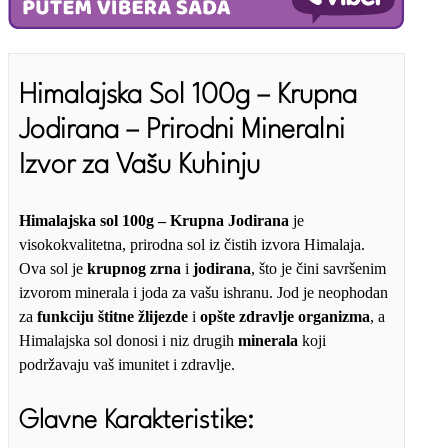
količina
Himalajska Sol 100g – Krupna
Jodirana – Prirodni Mineralni
Izvor za Vašu Kuhinju
Himalajska sol 100g – Krupna Jodirana
je
visokokvalitetna, prirodna sol iz čistih izvora Himalaja.
Ova sol je
krupnog zrna
i
jodirana
, što je čini savršenim
izvorom minerala i joda za vašu ishranu. Jod je neophodan
za
funkciju štitne žlijezde
i
opšte zdravlje organizma
, a
Himalajska sol donosi i niz drugih
minerala
koji
podržavaju vaš imunitet i zdravlje.
Glavne Karakteristike: