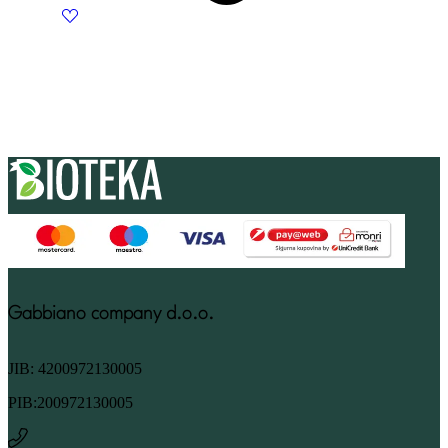
Gabbiano company d.o.o.
JIB: 4200972130005
PIB:200972130005