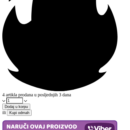
4 artikla prodana u posljednjih 3 dana
Himalajska
sol
Dodaj u korpu
100g
ili
Kupi odmah
-
Krupna
Jodirana