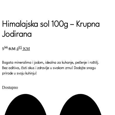
Himalajska sol 100g – Krupna
Jodirana
Original
Current
50
95
5
KM
4
KM
price
price
was:
is:
550 KM.
495 KM.
Bogata mineralima i jodom
, idealna za
kuhanje, pečenje
i
roštilj
.
Bez aditiva
, čisti okus i zdravlje u svakom zrnu!
Dodajte snagu
prirode
u svoju kuhinju!
Dostupno