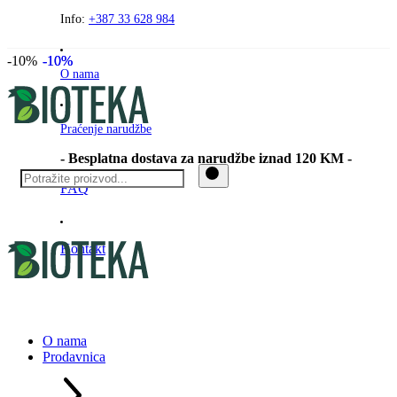
Preskočite
Info:
+387 33 628 984
na
sadržaj
-10%
-10%
-10%
O nama
Praćenje narudžbe
- Besplatna dostava za narudžbe iznad 120 KM -
FAQ
Kontakt
O nama
Prodavnica