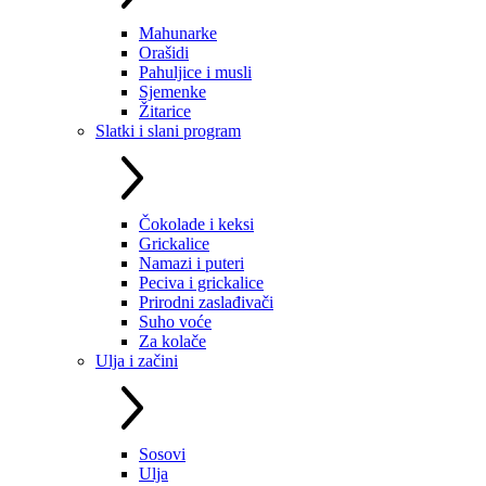
Mahunarke
Orašidi
Pahuljice i musli
Sjemenke
Žitarice
Slatki i slani program
Čokolade i keksi
Grickalice
Namazi i puteri
Peciva i grickalice
Prirodni zaslađivači
Suho voće
Za kolače
Ulja i začini
Sosovi
Ulja