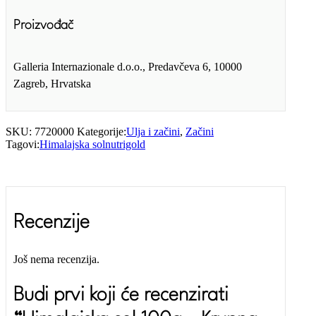
Proizvođač
Galleria Internazionale d.o.o., Predavčeva 6, 10000
Zagreb, Hrvatska
SKU:
7720000
Kategorije:
Ulja i začini
,
Začini
Tagovi:
Himalajska sol
nutrigold
Recenzije
Još nema recenzija.
Budi prvi koji će recenzirati