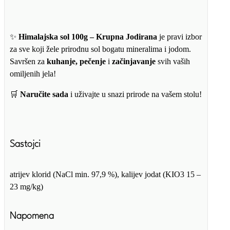
✨
Himalajska sol 100g – Krupna Jodirana
je pravi izbor
za sve koji žele prirodnu sol bogatu mineralima i jodom.
Savršen za
kuhanje, pečenje
i
začinjavanje
svih vaših
omiljenih jela!
🛒
Naručite sada
i uživajte u snazi prirode na vašem stolu!
Sastojci
atrijev klorid (NaCl min. 97,9 %), kalijev jodat (KIO3 15 –
23 mg/kg)
Napomena