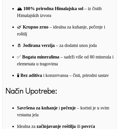
🏔️
100% prirodna Himalajska sol
– iz čistih
Himalajskih izvora
🌿
Krupno zrno
– idealna za kuhanje, pečenje i
roštilj
🧂
Jodirana verzija
– za dodatni unos joda
✅
Bogata mineralima
– sadrži više od 80 minerala i
elemenata u tragovima
🧪
Bez aditiva
i konzervansa – čisti, prirodni sastav
Način Upotrebe:
Savršena za kuhanje
i
pečenje
– koristi je u svim
vrstama jela
Idealna za
začinjavanje roštilja
ili
povrća