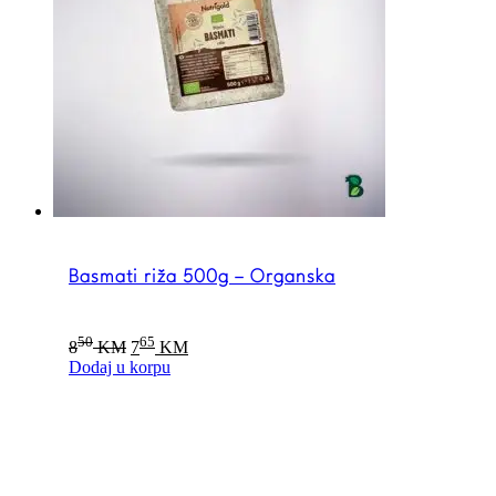
Basmati riža 500g – Organska
Original
Current
50
65
8
KM
7
KM
price
price
Dodaj u korpu
was:
is:
850 KM.
765 KM.