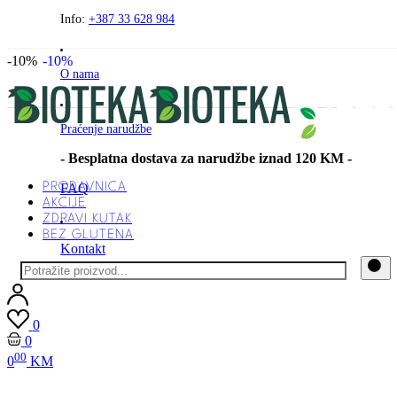
Preskočite
Info:
+387 33 628 984
na
sadržaj
-10%
-10%
O nama
Praćenje narudžbe
- Besplatna dostava za narudžbe iznad 120 KM -
PRODAVNICA
FAQ
AKCIJE
ZDRAVI KUTAK
BEZ GLUTENA
Kontakt
0
0
00
0
KM