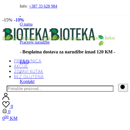
Preskočite
Info:
+387 33 628 984
na
sadržaj
-15%
-15%
-10%
O nama
Početna
/
Proizvodi
/
Slatki i slani program
/ Čokolade i keksi
Praćenje narudžbe
- Besplatna dostava za narudžbe iznad 120 KM -
PRODAVNICA
FAQ
AKCIJE
ZDRAVI KUTAK
BEZ GLUTENA
Kontakt
0
0
00
0
KM