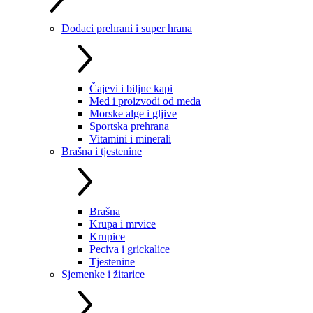
Dodaci prehrani i super hrana
Čajevi i biljne kapi
Med i proizvodi od meda
Morske alge i gljive
Sportska prehrana
Vitamini i minerali
Brašna i tjestenine
Brašna
Krupa i mrvice
Krupice
Peciva i grickalice
Tjestenine
Sjemenke i žitarice