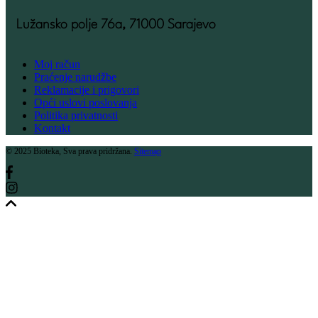
Lužansko polje 76a, 71000 Sarajevo
Moj račun
Praćenje narudžbe
Reklamacije i prigovori
Opći uslovi poslovanja
Politika privatnosti
Kontakt
© 2025 Bioteka, Sva prava pridržana.
Sitemap