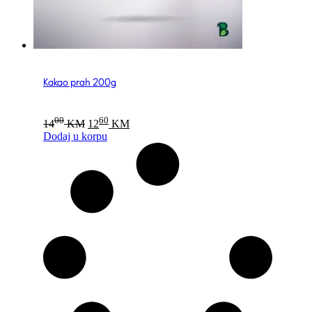
Kakao prah 200g
Original
Current
00
60
14
KM
12
KM
price
price
Dodaj u korpu
was:
is:
1400 KM.
1260 KM.