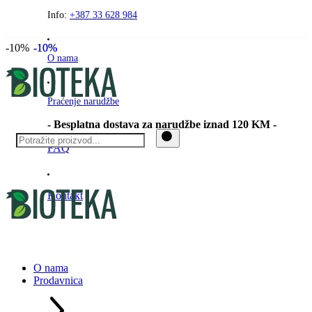
Preskočite
Info:
+387 33 628 984
na
sadržaj
-10%
-10%
-10%
O nama
Praćenje narudžbe
- Besplatna dostava za narudžbe iznad 120 KM -
FAQ
Kontakt
O nama
Prodavnica