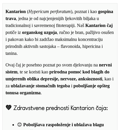
Kantarion
(
Hypericum perforatum
), poznat i kao
gospina
trava
, jedna je od najcjenjenijih ljekovitih biljaka u
tradicionalnoj i savremenoj fitoterapiji. Naš
Kantarion čaj
potiče iz
organskog uzgoja
, ručno je bran, pažljivo osušen
i pakovan kako bi zadržao maksimalnu koncentraciju
prirodnih aktivnih sastojaka – flavonoida, hipericina i
tanina.
Ovaj čaj je posebno poznat po svom djelovanju na
nervni
sistem
, te se koristi kao
prirodna pomoć kod blagih do
umjerenih oblika depresije, nervoze, anksioznosti
, kao i
za
ublažavanje stomačnih tegoba
i
poboljšanje opšteg
tonusa organizma
.
💚
Zdravstvene prednosti Kantarion čaja:
😊
Poboljšava raspoloženje i ublažava blagu