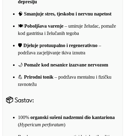
depresiju
🧠
Smanjuje stres, tjeskobu i nervnu napetost
🍽️
Poboljšava varenje
– umiruje želudac, pomaže
kod gastritisa i želučanih tegoba
🛡️
Djeluje protuupalno i regenerativno
–
podržava zacjeljivanje tkiva iznutra
🌙
Pomaže kod nesanice izazvane nervozom
💪
Prirodni tonik
– podržava mentalnu i fizičku
ravnotežu
📦
Sastav:
100%
organski sušeni nadzemni dio kantariona
(
Hypericum perforatum
)