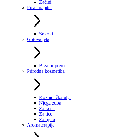
Začini
Pića i napitci
Sokovi
Gotova jela
Brza priprema
Prirodna kozmetika
Kozmetička ulja
Njega zuba
Za kosu
Za lice
Za tijelo
Aromaterapija