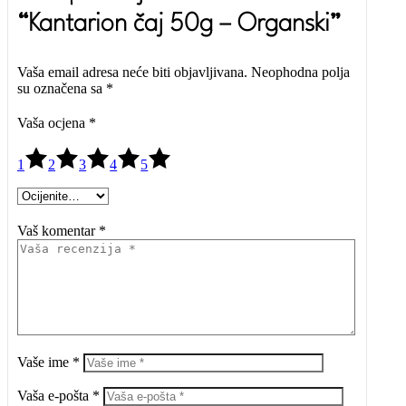
“Kantarion čaj 50g – Organski”
Vaša email adresa neće biti objavljivana.
Neophodna polja
su označena sa
*
Vaša ocjena
*
1
2
3
4
5
Vaš komentar *
Vaše ime *
Vaša e-pošta *