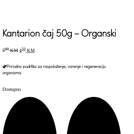
Kantarion čaj 50g – Organski
Original
Current
00
50
5
KM
4
KM
price
price
was:
is:
500 KM.
450 KM.
🌿Prirodna podrška za raspoloženje, varenje i regeneraciju
organizma
Dostupno