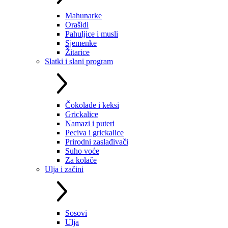
Mahunarke
Orašidi
Pahuljice i musli
Sjemenke
Žitarice
Slatki i slani program
Čokolade i keksi
Grickalice
Namazi i puteri
Peciva i grickalice
Prirodni zaslađivači
Suho voće
Za kolače
Ulja i začini
Sosovi
Ulja