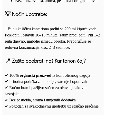
Bez konzervansa, aroma, pesticida i drugih aditiva
💡
Način upotrebe:
1 čajnu kašičicu kantariona preliti sa 200 ml kipuće vode.
Poklopiti i ostaviti 10–15 minuta, zatim procijediti. Piti 1–2
puta dnevno, najbolje između obroka. Preporučuje se
redovna konzumacija kroz 2–3 sedmice.
📍
Zašto odabrati naš Kantarion čaj?
✔ 100%
organski proizvod
iz kontrolisanog uzgoja
✔ Prirodna podrška za emocije, varenje i oporavak
✔ Ručno bran i pažljivo sušen za očuvanje aktivnih
sastojaka
✔ Bez pesticida, aroma i umjetnih dodataka
✔ Pogodan za svakodnevnu upotrebu uz stručno praćenje