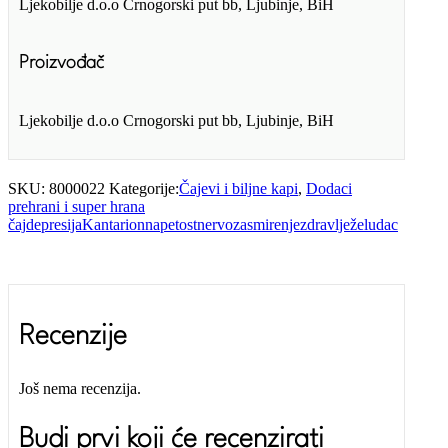
Ljekobilje d.o.o Crnogorski put bb, Ljubinje, BiH
Proizvođač
Ljekobilje d.o.o Crnogorski put bb, Ljubinje, BiH
SKU:
8000022
Kategorije:
Čajevi i biljne kapi
,
Dodaci
prehrani i super hrana
čaj
depresija
Kantarion
napetost
nervoza
smirenje
zdravlje
želudac
Recenzije
Još nema recenzija.
Budi prvi koji će recenzirati