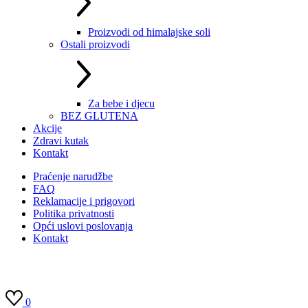
Proizvodi od himalajske soli
Ostali proizvodi
Za bebe i djecu
BEZ GLUTENA
Akcije
Zdravi kutak
Kontakt
Praćenje narudžbe
FAQ
Reklamacije i prigovori
Politika privatnosti
Opći uslovi poslovanja
Kontakt
0