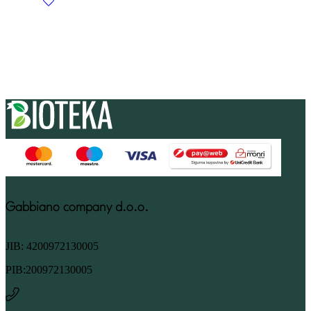
Gabbiano company d.o.o.
JIB: 4200972130005
PIB:200972130005