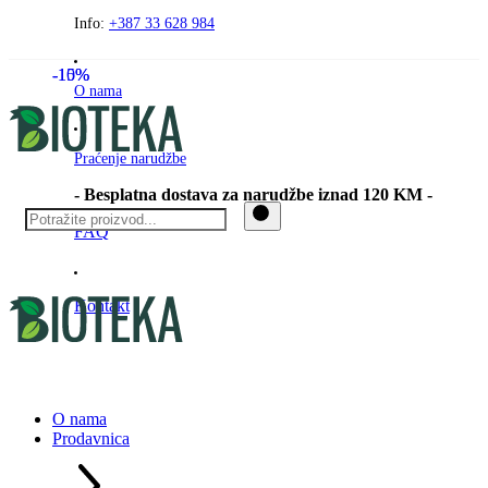
Preskočite
Info:
+387 33 628 984
na
sadržaj
-15%
-10%
O nama
Praćenje narudžbe
- Besplatna dostava za narudžbe iznad 120 KM -
FAQ
Kontakt
O nama
Prodavnica