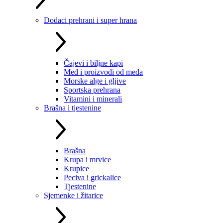
Dodaci prehrani i super hrana
Čajevi i biljne kapi
Med i proizvodi od meda
Morske alge i gljive
Sportska prehrana
Vitamini i minerali
Brašna i tjestenine
Brašna
Krupa i mrvice
Krupice
Peciva i grickalice
Tjestenine
Sjemenke i žitarice