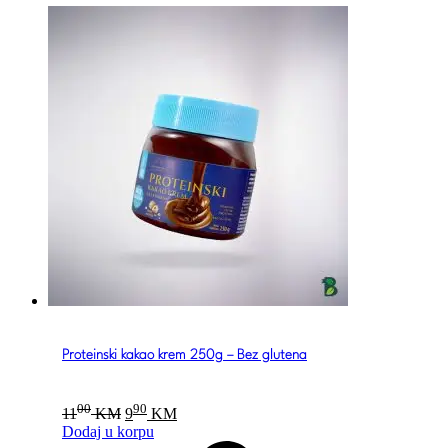
Proteinski kakao krem 250g – Bez glutena
Original
Current
00
90
11
KM
9
KM
price
price
Dodaj u korpu
was:
is: