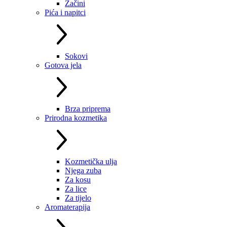
Začini
Pića i napitci
Sokovi
Gotova jela
Brza priprema
Prirodna kozmetika
Kozmetička ulja
Njega zuba
Za kosu
Za lice
Za tijelo
Aromaterapija