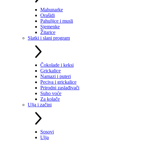
Mahunarke
Orašidi
Pahuljice i musli
Sjemenke
Žitarice
Slatki i slani program
Čokolade i keksi
Grickalice
Namazi i puteri
Peciva i grickalice
Prirodni zaslađivači
Suho voće
Za kolače
Ulja i začini
Sosovi
Ulja