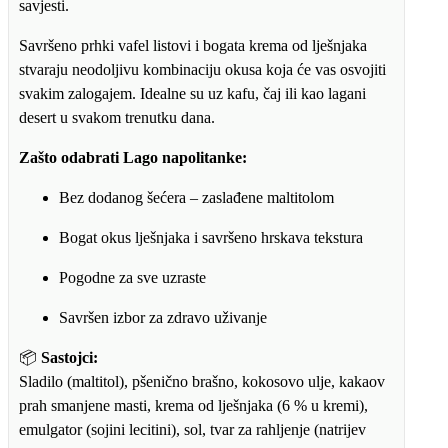
savjesti.
Savršeno prhki vafel listovi i bogata krema od lješnjaka
stvaraju neodoljivu kombinaciju okusa koja će vas osvojiti
svakim zalogajem. Idealne su uz kafu, čaj ili kao lagani
desert u svakom trenutku dana.
Zašto odabrati Lago napolitanke:
Bez dodanog šećera – zaslađene maltitolom
Bogat okus lješnjaka i savršeno hrskava tekstura
Pogodne za sve uzraste
Savršen izbor za zdravo uživanje
📦
Sastojci:
Sladilo (maltitol), pšenično brašno, kokosovo ulje, kakaov
prah smanjene masti, krema od lješnjaka (6 % u kremi),
emulgator (sojini lecitini), sol, tvar za rahljenje (natrijev