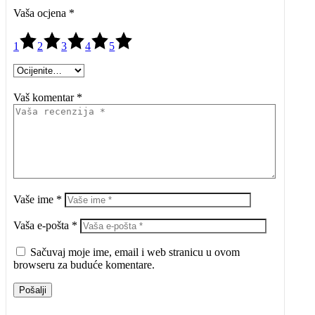
Vaša ocjena
*
1
2
3
4
5
Vaš komentar *
Vaše ime *
Vaša e-pošta *
Sačuvaj moje ime, email i web stranicu u ovom
browseru za buduće komentare.
Pošalji