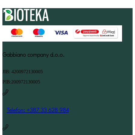
Gabbiano company d.o.o.
JIB: 4200972130005
PIB:200972130005
Telefon: +387 33 628 984