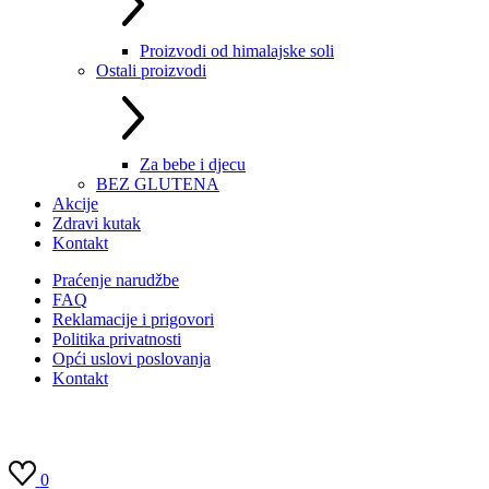
Proizvodi od himalajske soli
Ostali proizvodi
Za bebe i djecu
BEZ GLUTENA
Akcije
Zdravi kutak
Kontakt
Praćenje narudžbe
FAQ
Reklamacije i prigovori
Politika privatnosti
Opći uslovi poslovanja
Kontakt
0