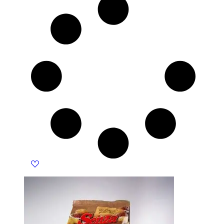
790 KM.
711 KM.