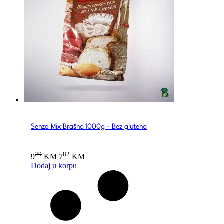
Senza Mix Brašno 1000g – Bez glutena
Original
Current
20
82
9
KM
7
KM
price
price
Dodaj u korpu
was:
is:
920 KM.
782 KM.