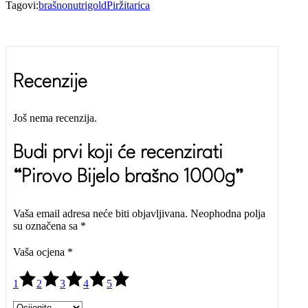
Tagovi:
brašno
nutrigold
Pir
žitarica
Recenzije
Još nema recenzija.
Budi prvi koji će recenzirati
“Pirovo Bijelo brašno 1000g”
Vaša email adresa neće biti objavljivana.
Neophodna polja
su označena sa
*
Vaša ocjena
*
1
2
3
4
5