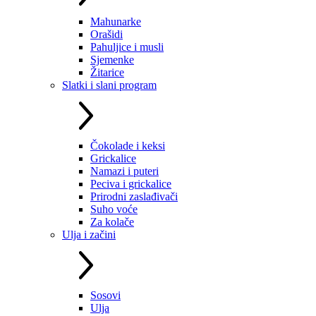
Mahunarke
Orašidi
Pahuljice i musli
Sjemenke
Žitarice
Slatki i slani program
Čokolade i keksi
Grickalice
Namazi i puteri
Peciva i grickalice
Prirodni zaslađivači
Suho voće
Za kolače
Ulja i začini
Sosovi
Ulja