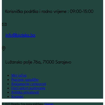
Korisnička podrška i radno vrijeme : 09:00-15:00
info@bioteka.ba
Lužansko polje 76a, 71000 Sarajevo
Moj račun
Praćenje narudžbe
Reklamacije i prigovori
Opći uslovi poslovanja
Politika privatnosti
Kontakt
© 2025 Bioteka, Sva prava pridržana.
Sitemap