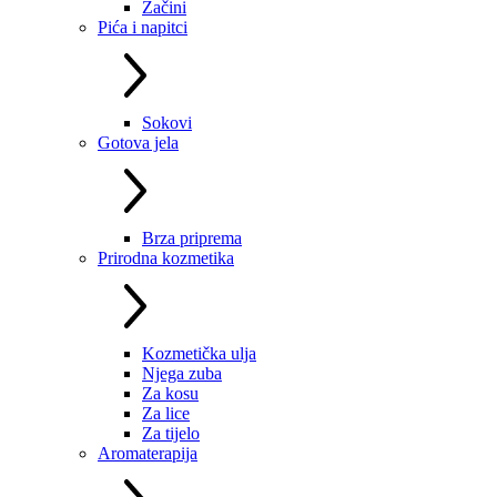
Začini
Pića i napitci
Sokovi
Gotova jela
Brza priprema
Prirodna kozmetika
Kozmetička ulja
Njega zuba
Za kosu
Za lice
Za tijelo
Aromaterapija