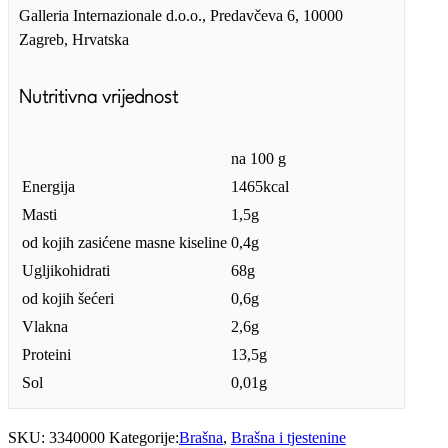
Galleria Internazionale d.o.o., Predavčeva 6, 10000
Zagreb, Hrvatska
Nutritivna vrijednost
na 100 g
Energija
1465kcal
Masti
1,5g
od kojih zasićene masne kiseline
0,4g
Ugljikohidrati
68g
od kojih šećeri
0,6g
Vlakna
2,6g
Proteini
13,5g
Sol
0,01g
SKU:
3340000
Kategorije:
Brašna
,
Brašna i tjestenine