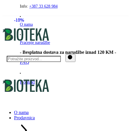
Preskočite
Info:
+387 33 628 984
na
sadržaj
-10%
-15%
O nama
Praćenje narudžbe
- Besplatna dostava za narudžbe iznad 120 KM -
FAQ
Kontakt
O nama
Prodavnica