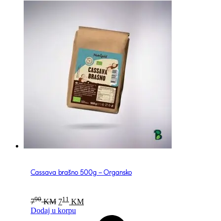
Cassava brašno 500g – Organsko
Original
Current
90
11
7
KM
7
KM
price
price
Dodaj u korpu
was:
is: