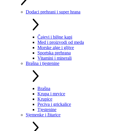
Dodaci prehrani i super hrana
Čajevi i biljne kapi
Med i proizvodi od meda
Morske alge i gljive
Sportska prehrana
Vitamini i minerali
Brašna i tjestenine
Brašna
Krupa i mrvice
Krupice
Peciva i grickalice
Tjestenine
Sjemenke i žitarice