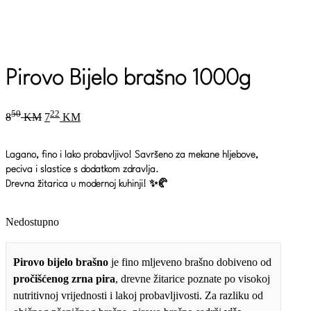
Pirovo Bijelo brašno 1000g
Original
Current
50
22
8
KM
7
KM
price
price
was:
is:
850 KM.
722 KM.
Lagano, fino i lako probavljivo! Savršeno za mekane hljebove,
peciva i slastice s dodatkom zdravlja.
Drevna žitarica u modernoj kuhinji! ✨🥐
Nedostupno
Pirovo bijelo brašno
je fino mljeveno brašno dobiveno od
pročišćenog zrna pira
, drevne žitarice poznate po visokoj
nutritivnoj vrijednosti i lakoj probavljivosti. Za razliku od