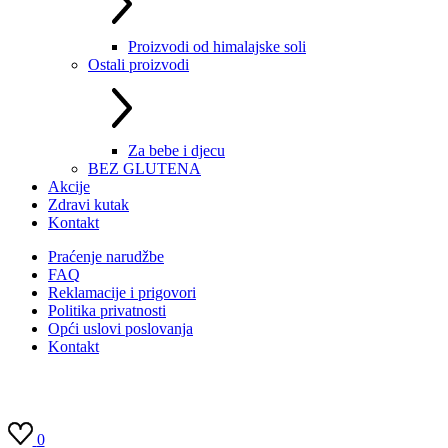
Proizvodi od himalajske soli
Ostali proizvodi
Za bebe i djecu
BEZ GLUTENA
Akcije
Zdravi kutak
Kontakt
Praćenje narudžbe
FAQ
Reklamacije i prigovori
Politika privatnosti
Opći uslovi poslovanja
Kontakt
0