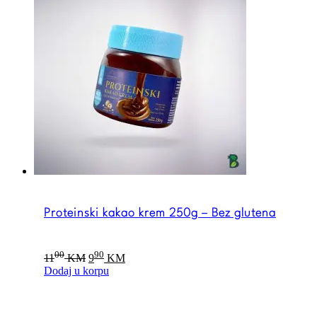
Proteinski kakao krem 250g – Bez glutena
Original
Current
00
90
11
KM
9
KM
price
price
Dodaj u korpu
was:
is:
1100 KM.
990 KM.