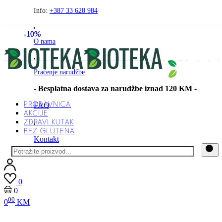
Preskočite
Info:
+387 33 628 984
na
sadržaj
-10%
-10%
O nama
Praćenje narudžbe
- Besplatna dostava za narudžbe iznad 120 KM -
PRODAVNICA
FAQ
AKCIJE
ZDRAVI KUTAK
BEZ GLUTENA
Kontakt
0
0
00
0
KM