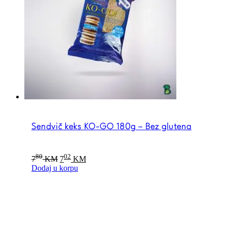
Sendvič keks KO-GO 180g – Bez glutena
Original
Current
80
02
7
KM
7
KM
price
price
Dodaj u korpu
was:
is:
780 KM.
702 KM.