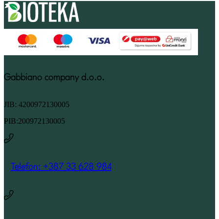
Gabbiano company d.o.o.
JIB: 4200972130005
PIB:200972130005
Telefon: +387 33 628 984