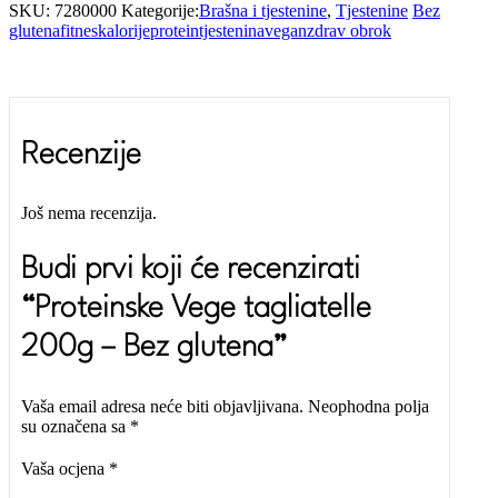
SKU:
7280000
Kategorije:
Brašna i tjestenine
,
Tjestenine
Bez
glutena
fitnes
kalorije
protein
tjestenina
vegan
zdrav obrok
Recenzije
Još nema recenzija.
Budi prvi koji će recenzirati
“Proteinske Vege tagliatelle
200g – Bez glutena”
Vaša email adresa neće biti objavljivana.
Neophodna polja
su označena sa
*
Vaša ocjena
*