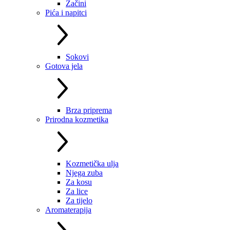
Začini
Pića i napitci
Sokovi
Gotova jela
Brza priprema
Prirodna kozmetika
Kozmetička ulja
Njega zuba
Za kosu
Za lice
Za tijelo
Aromaterapija