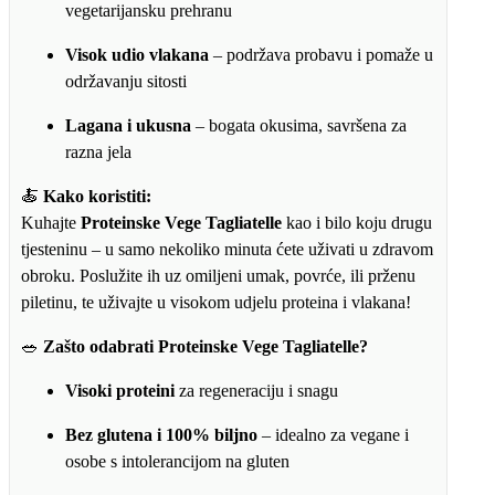
vegetarijansku prehranu
Visok udio vlakana
– podržava probavu i pomaže u
održavanju sitosti
Lagana i ukusna
– bogata okusima, savršena za
razna jela
🍝
Kako koristiti:
Kuhajte
Proteinske Vege Tagliatelle
kao i bilo koju drugu
tjesteninu – u samo nekoliko minuta ćete uživati u zdravom
obroku. Poslužite ih uz omiljeni umak, povrće, ili prženu
piletinu, te uživajte u visokom udjelu proteina i vlakana!
🥗
Zašto odabrati Proteinske Vege Tagliatelle?
Visoki proteini
za regeneraciju i snagu
Bez glutena i 100% biljno
– idealno za vegane i
osobe s intolerancijom na gluten