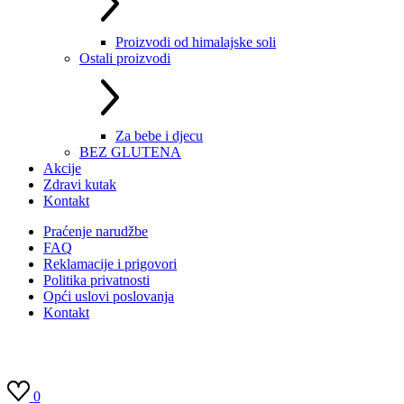
Proizvodi od himalajske soli
Ostali proizvodi
Za bebe i djecu
BEZ GLUTENA
Akcije
Zdravi kutak
Kontakt
Praćenje narudžbe
FAQ
Reklamacije i prigovori
Politika privatnosti
Opći uslovi poslovanja
Kontakt
0