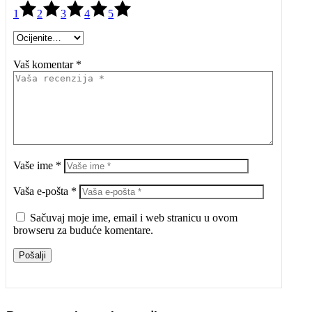
1
2
3
4
5
Vaš komentar *
Vaše ime *
Vaša e-pošta *
Sačuvaj moje ime, email i web stranicu u ovom
browseru za buduće komentare.
Pošalji