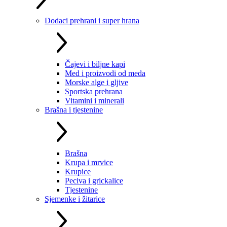
Dodaci prehrani i super hrana
Čajevi i biljne kapi
Med i proizvodi od meda
Morske alge i gljive
Sportska prehrana
Vitamini i minerali
Brašna i tjestenine
Brašna
Krupa i mrvice
Krupice
Peciva i grickalice
Tjestenine
Sjemenke i žitarice