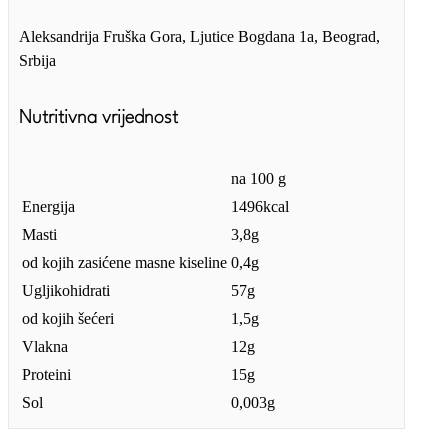
Aleksandrija Fruška Gora, Ljutice Bogdana 1a, Beograd,
Srbija
Nutritivna vrijednost
na 100 g
Energija
1496kcal
Masti
3,8g
od kojih zasićene masne kiseline
0,4g
Ugljikohidrati
57g
od kojih šećeri
1,5g
Vlakna
12g
Proteini
15g
Sol
0,003g