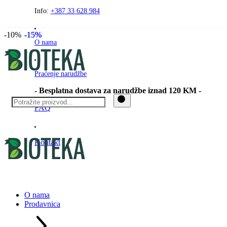
Preskočite
Info:
+387 33 628 984
na
sadržaj
-10%
-15%
-15%
O nama
Praćenje narudžbe
- Besplatna dostava za narudžbe iznad 120 KM -
FAQ
Kontakt
O nama
Prodavnica