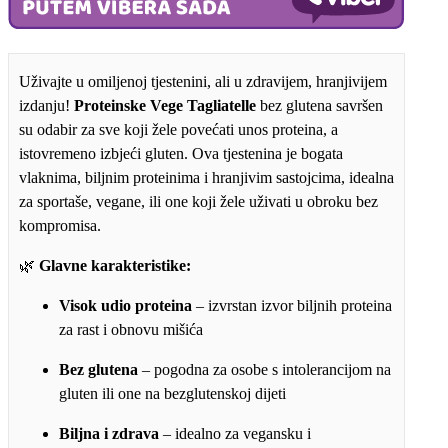
glutena
količina
Uživajte u omiljenoj tjestenini, ali u zdravijem, hranjivijem
izdanju!
Proteinske Vege Tagliatelle
bez glutena savršen
su odabir za sve koji žele povećati unos proteina, a
istovremeno izbjeći gluten. Ova tjestenina je bogata
vlaknima, biljnim proteinima i hranjivim sastojcima, idealna
za sportaše, vegane, ili one koji žele uživati u obroku bez
kompromisa.
🌿
Glavne karakteristike:
Visok udio proteina
– izvrstan izvor biljnih proteina
za rast i obnovu mišića
Bez glutena
– pogodna za osobe s intolerancijom na
gluten ili one na bezglutenskoj dijeti
Biljna i zdrava
– idealno za vegansku i