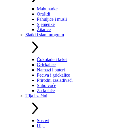
Mahunarke
Orašidi
Pahuljice i musli
Sjemenke
Žitarice
Slatki i slani program
Čokolade i keksi
Grickalice
Namazi i puteri
Peciva i grickalice
Prirodni zaslađivači
Suho voće
Za kolače
Ulja i začini
Sosovi
Ulja