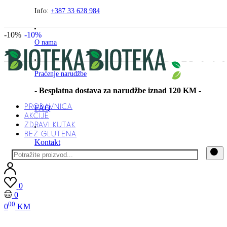
Preskočite
Info:
+387 33 628 984
na
sadržaj
-10%
-10%
O nama
Praćenje narudžbe
- Besplatna dostava za narudžbe iznad 120 KM -
PRODAVNICA
FAQ
AKCIJE
ZDRAVI KUTAK
BEZ GLUTENA
Kontakt
0
0
00
0
KM