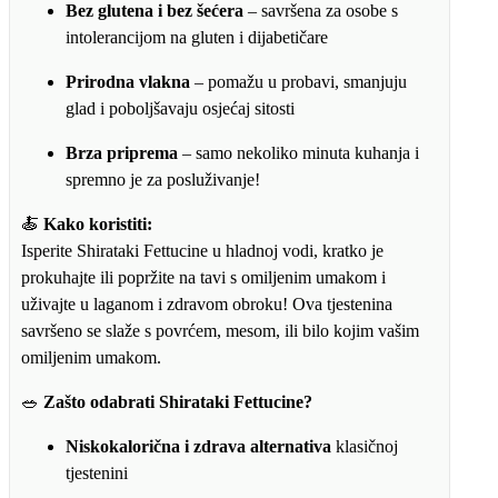
Bez glutena i bez šećera
– savršena za osobe s
intolerancijom na gluten i dijabetičare
Prirodna vlakna
– pomažu u probavi, smanjuju
glad i poboljšavaju osjećaj sitosti
Brza priprema
– samo nekoliko minuta kuhanja i
spremno je za posluživanje!
🍝
Kako koristiti:
Isperite Shirataki Fettucine u hladnoj vodi, kratko je
prokuhajte ili popržite na tavi s omiljenim umakom i
uživajte u laganom i zdravom obroku! Ova tjestenina
savršeno se slaže s povrćem, mesom, ili bilo kojim vašim
omiljenim umakom.
🥗
Zašto odabrati Shirataki Fettucine?
Niskokalorična i zdrava alternativa
klasičnoj
tjestenini