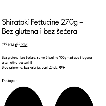
Shirataki Fettucine 270g –
Bez glutena i bez šećera
Original
Current
10
39
7
KM
6
KM
price
price
was:
is:
710 KM.
639 KM.
Bez glutena, bez šećera, samo 5 kcal na 100g – zdrava i lagana
alternativa tjestenini!
Brza priprema, bez kalorija, puni užitak! 💚✨
Dostupno