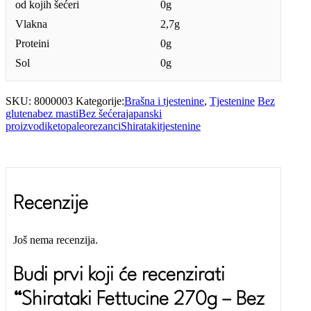
od kojih šećeri
0g
Vlakna
2,7g
Proteini
0g
Sol
0g
SKU:
8000003
Kategorije:
Brašna i tjestenine
,
Tjestenine
Bez
glutena
bez masti
Bez šećera
japanski
proizvodi
keto
paleo
rezanci
Shirataki
tjestenine
Recenzije
Još nema recenzija.
Budi prvi koji će recenzirati
“Shirataki Fettucine 270g – Bez