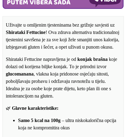
i
bez
šećera
količina
Uživajte u omiljenim tjesteninama bez grižnje savjesti uz
Shirataki Fettucine
! Ova zdrava alternativa tradicionalnoj
tjestenini savršena je za sve koji žele smanjiti unos kalorija,
izbjegavati gluten i šećer, a opet uživati u punom okusu.
Shirataki Fettucine napravljena je od
konjak brašna
koje
dolazi od korijena biljke konjak. To je prirodni izvor
glucomanana
, vlakna koja pridonose osjećaju sitosti,
poboljšavaju probavu i održavaju ravnotežu u tijelu.
Idealna je za osobe koje prate dijetu, keto plan ili one s
intolerancijom na gluten.
🌿
Glavne karakteristike:
Samo 5 kcal na 100g
– ultra niskokalorična opcija
koja ne kompromitira okus