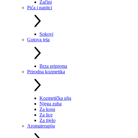
Začini
Pića i napitci
Sokovi
Gotova jela
Brza priprema
Prirodna kozmetika
Kozmetička ulja
Njega zuba
Za kosu
Za lice
Za tijelo
Aromaterapija