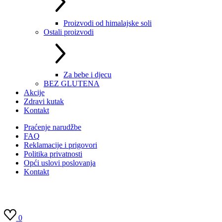
Proizvodi od himalajske soli
Ostali proizvodi
Za bebe i djecu
BEZ GLUTENA
Akcije
Zdravi kutak
Kontakt
Praćenje narudžbe
FAQ
Reklamacije i prigovori
Politika privatnosti
Opći uslovi poslovanja
Kontakt
0