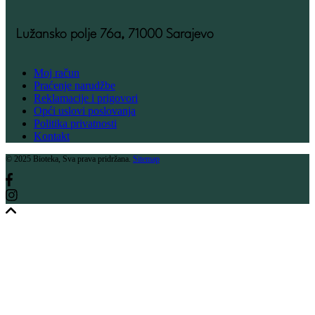
Lužansko polje 76a, 71000 Sarajevo
Moj račun
Praćenje narudžbe
Reklamacije i prigovori
Opći uslovi poslovanja
Politika privatnosti
Kontakt
© 2025 Bioteka, Sva prava pridržana.
Sitemap