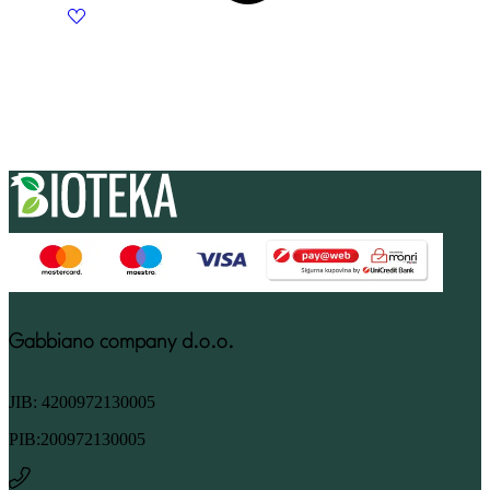
Gabbiano company d.o.o.
JIB: 4200972130005
PIB:200972130005