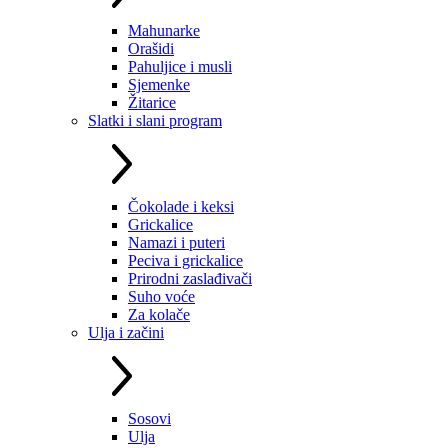
Mahunarke
Orašidi
Pahuljice i musli
Sjemenke
Žitarice
Slatki i slani program
Čokolade i keksi
Grickalice
Namazi i puteri
Peciva i grickalice
Prirodni zaslađivači
Suho voće
Za kolače
Ulja i začini
Sosovi
Ulja