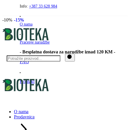
Preskočite
Info:
+387 33 628 984
na
sadržaj
-10%
-15%
-15%
O nama
Praćenje narudžbe
- Besplatna dostava za narudžbe iznad 120 KM -
FAQ
Kontakt
O nama
Prodavnica