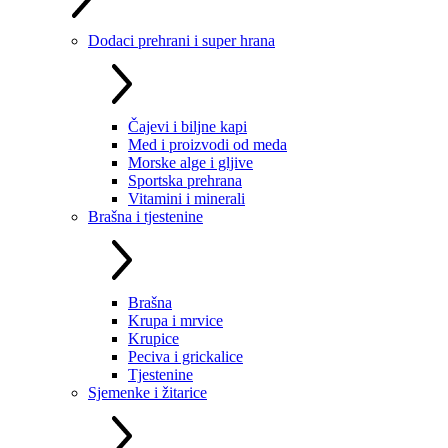
Dodaci prehrani i super hrana
Čajevi i biljne kapi
Med i proizvodi od meda
Morske alge i gljive
Sportska prehrana
Vitamini i minerali
Brašna i tjestenine
Brašna
Krupa i mrvice
Krupice
Peciva i grickalice
Tjestenine
Sjemenke i žitarice