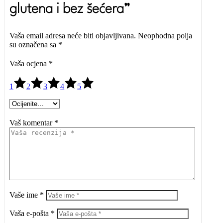
glutena i bez šećera”
Vaša email adresa neće biti objavljivana.
Neophodna polja
su označena sa
*
Vaša ocjena
*
1
2
3
4
5
Vaš komentar *
Vaše ime *
Vaša e-pošta *