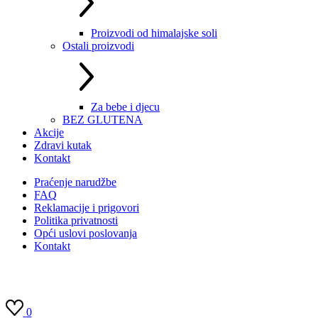
Proizvodi od himalajske soli
Ostali proizvodi
Za bebe i djecu
BEZ GLUTENA
Akcije
Zdravi kutak
Kontakt
Praćenje narudžbe
FAQ
Reklamacije i prigovori
Politika privatnosti
Opći uslovi poslovanja
Kontakt
0