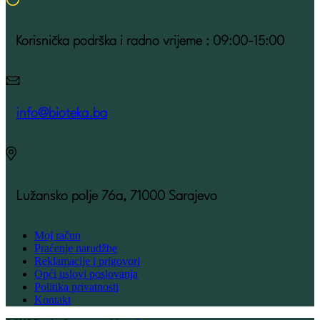
Korisnička podrška i radno vrijeme : 09:00-15:00
info@bioteka.ba
Lužansko polje 76a, 71000 Sarajevo
Moj račun
Praćenje narudžbe
Reklamacije i prigovori
Opći uslovi poslovanja
Politika privatnosti
Kontakt