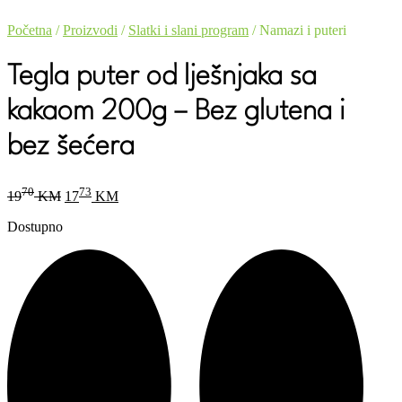
Početna
/
Proizvodi
/
Slatki i slani program
/ Namazi i puteri
Tegla puter od lješnjaka sa
kakaom 200g – Bez glutena i
bez šećera
Original
Current
70
73
19
KM
17
KM
price
price
was:
is:
Dostupno
1970 KM.
1773 KM.