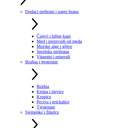
Dodaci prehrani i super hrana
Čajevi i biljne kapi
Med i proizvodi od meda
Morske alge i gljive
Sportska prehrana
Vitamini i minerali
Brašna i tjestenine
Brašna
Krupa i mrvice
Krupice
Peciva i grickalice
Tjestenine
Sjemenke i žitarice