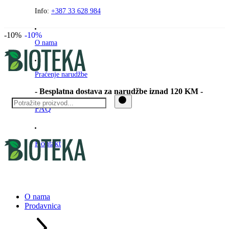
Preskočite
Info:
+387 33 628 984
na
sadržaj
-10%
-10%
O nama
Praćenje narudžbe
- Besplatna dostava za narudžbe iznad 120 KM -
FAQ
Kontakt
O nama
Prodavnica