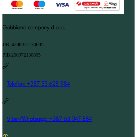
Gabbiano company d.o.o.
JIB: 4200972130005
PIB:200972130005
Telefon: +387 33 628 984
Viber/Whatsapp: +387 63 047 884