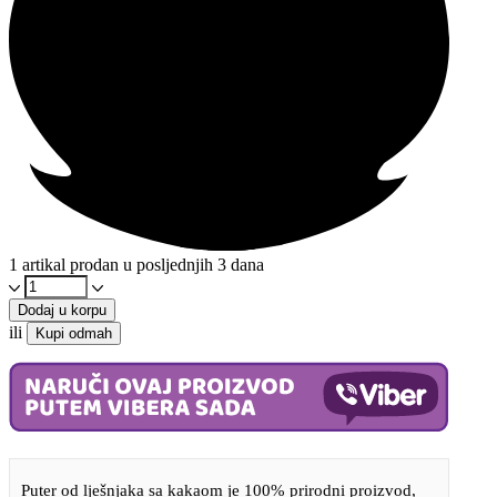
1 artikal prodan u posljednjih 3 dana
Tegla
puter
Dodaj u korpu
od
ili
Kupi odmah
lješnjaka
sa
kakaom
200g
-
Bez
glutena
i
Puter od lješnjaka sa kakaom je 100% prirodni proizvod,