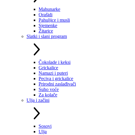
Mahunarke
Orašidi
Pahuljice i musli
Sjemenke
Žitarice
Slatki i slani program
Čokolade i keksi
Grickalice
Namazi i puteri
Peciva i grickalice
Prirodni zaslađivači
Suho voće
Za kolače
Ulja i začini
Sosovi
Ulja