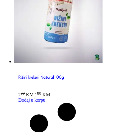
Rižini krekeri Natural 100g
Original
Current
00
80
2
KM
1
KM
price
price
Dodaj u korpu
was:
is:
200 KM.
180 KM.