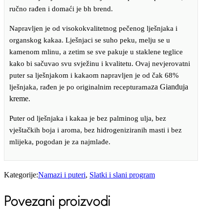
bez
ručno rađen i domaći je bh brend.
šećera
količina
Napravljen je od visokokvalitetnog pečenog lješnjaka i
organskog kakaa. Lješnjaci se suho peku, melju se u
kamenom mlinu, a zetim se sve pakuje u staklene teglice
kako bi sačuvao svu svježinu i kvalitetu. Ovaj nevjerovatni
puter sa lješnjakom i kakaom napravljen je od čak 68%
za Gianduja
lješnjaka, rađen je po originalnim recepturama
kreme.
Puter od lješnjaka i kakaa je bez palminog ulja, bez
vještačkih boja i aroma, bez hidrogeniziranih masti i bez
mlijeka, pogodan je za najmlađe.
Kategorije:
Namazi i puteri
,
Slatki i slani program
Povezani proizvodi