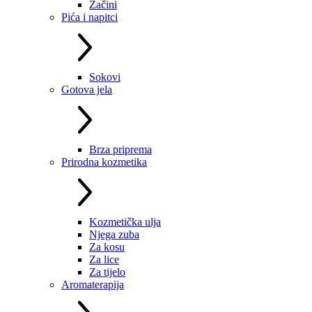
Začini
Pića i napitci
Sokovi
Gotova jela
Brza priprema
Prirodna kozmetika
Kozmetička ulja
Njega zuba
Za kosu
Za lice
Za tijelo
Aromaterapija