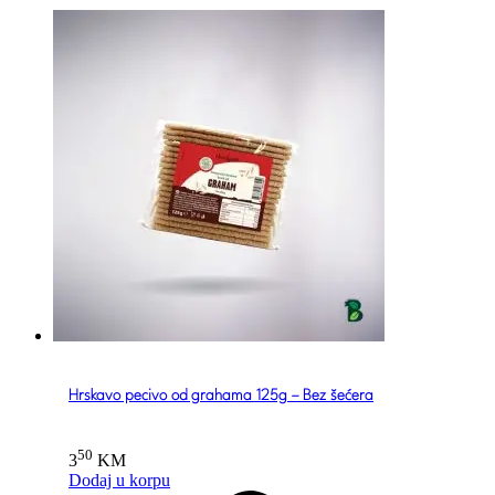
Hrskavo pecivo od grahama 125g – Bez šećera
50
3
KM
Dodaj u korpu