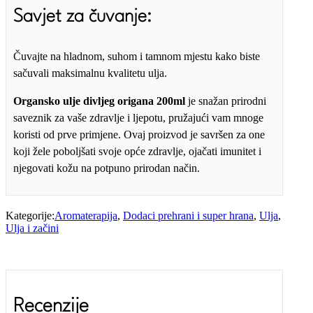
Savjet za čuvanje
:
Čuvajte na hladnom, suhom i tamnom mjestu kako biste
sačuvali maksimalnu kvalitetu ulja.
Organsko ulje divljeg origana 200ml
je snažan prirodni
saveznik za vaše zdravlje i ljepotu, pružajući vam mnoge
koristi od prve primjene. Ovaj proizvod je savršen za one
koji žele poboljšati svoje opće zdravlje, ojačati imunitet i
njegovati kožu na potpuno prirodan način.
Kategorije:
Aromaterapija
,
Dodaci prehrani i super hrana
,
Ulja
,
Ulja i začini
Recenzije