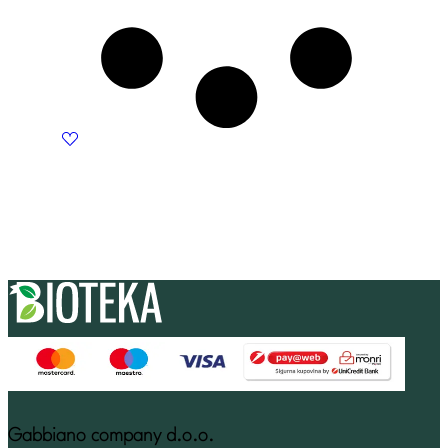
Gabbiano company d.o.o.