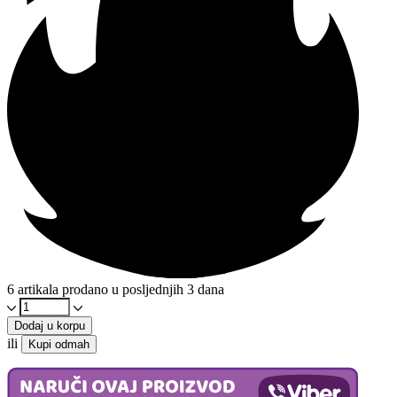
6 artikala prodano u posljednjih 3 dana
Ulje
divljeg
Dodaj u korpu
origana
ili
Kupi odmah
200ml
-
Organsko