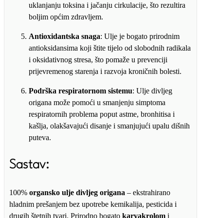
uklanjanju toksina i jačanju cirkulacije, što rezultira
boljim općim zdravljem.
Antioxidantska snaga
: Ulje je bogato prirodnim
antioksidansima koji štite tijelo od slobodnih radikala
i oksidativnog stresa, što pomaže u prevenciji
prijevremenog starenja i razvoja kroničnih bolesti.
Podrška respiratornom sistemu
: Ulje divljeg
origana može pomoći u smanjenju simptoma
respiratornih problema poput astme, bronhitisa i
kašlja, olakšavajući disanje i smanjujući upalu dišnih
puteva.
Sastav
:
100%
organsko ulje divljeg origana
– ekstrahirano
hladnim prešanjem bez upotrebe kemikalija, pesticida i
drugih štetnih tvari. Prirodno bogato
karvakrolom
i