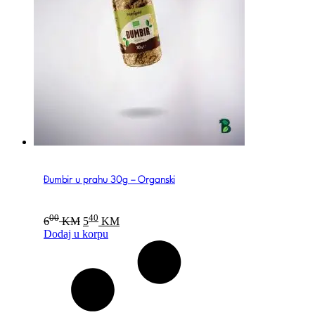
Đumbir u prahu 30g – Organski
Original
Current
00
40
6
KM
5
KM
price
price
Dodaj u korpu
was:
is:
600 KM.
540 KM.