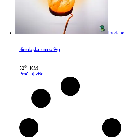
Prodano
Himalajska lampa 9kg
00
52
KM
Pročitaj više