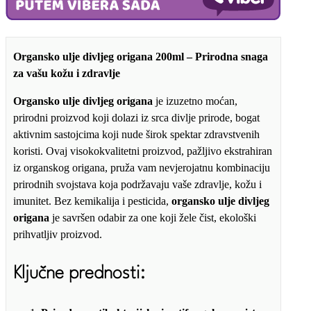
količina
Organsko ulje divljeg origana 200ml – Prirodna snaga
za vašu kožu i zdravlje
Organsko ulje divljeg origana
je izuzetno moćan,
prirodni proizvod koji dolazi iz srca divlje prirode, bogat
aktivnim sastojcima koji nude širok spektar zdravstvenih
koristi. Ovaj visokokvalitetni proizvod, pažljivo ekstrahiran
iz organskog origana, pruža vam nevjerojatnu kombinaciju
prirodnih svojstava koja podržavaju vaše zdravlje, kožu i
imunitet. Bez kemikalija i pesticida,
organsko ulje divljeg
origana
je savršen odabir za one koji žele čist, ekološki
prihvatljiv proizvod.
Ključne prednosti: