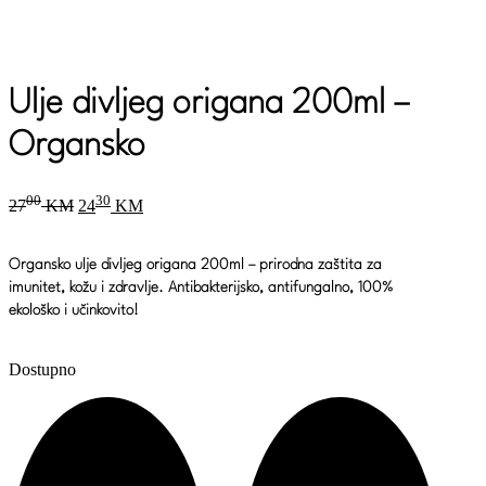
Ulje divljeg origana 200ml –
Organsko
Original
Current
00
30
27
KM
24
KM
price
price
was:
is:
2700 KM.
2430 KM.
Organsko ulje divljeg origana 200ml
– prirodna zaštita za
imunitet, kožu i zdravlje. Antibakterijsko, antifungalno, 100%
ekološko i učinkovito!
Dostupno