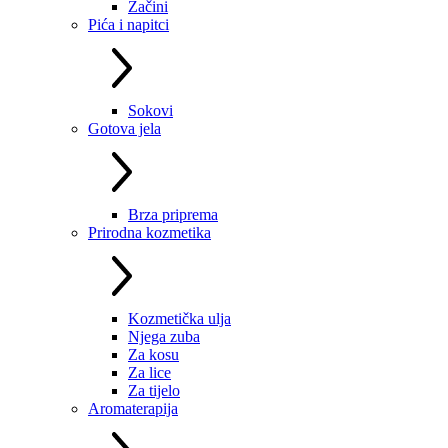
Začini
Pića i napitci
Sokovi
Gotova jela
Brza priprema
Prirodna kozmetika
Kozmetička ulja
Njega zuba
Za kosu
Za lice
Za tijelo
Aromaterapija