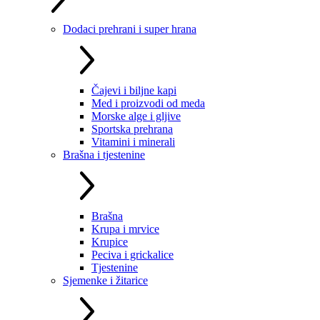
Dodaci prehrani i super hrana
Čajevi i biljne kapi
Med i proizvodi od meda
Morske alge i gljive
Sportska prehrana
Vitamini i minerali
Brašna i tjestenine
Brašna
Krupa i mrvice
Krupice
Peciva i grickalice
Tjestenine
Sjemenke i žitarice