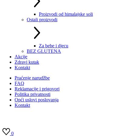
Proizvodi od himalajske soli
Ostali proizvodi
Za bebe i djecu
BEZ GLUTENA
Akcije
Zdravi kutak
Kontakt
Praćenje narudžbe
FAQ
Reklamacije i prigovori
Politika privatnosti
Opći uslovi poslovanja
Kontakt
0