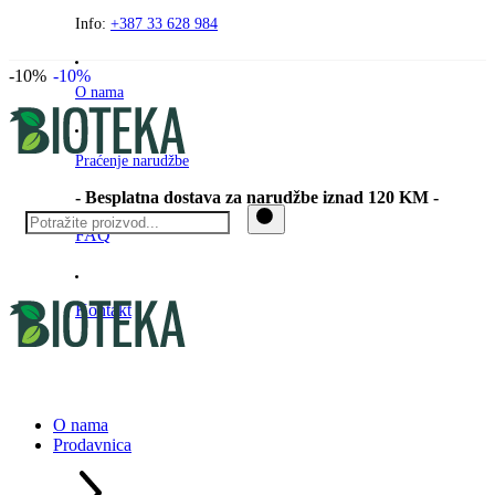
Preskočite
Info:
+387 33 628 984
na
sadržaj
-10%
-10%
O nama
Praćenje narudžbe
- Besplatna dostava za narudžbe iznad 120 KM -
FAQ
Kontakt
O nama
Prodavnica