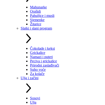
Mahunarke
Orašidi
Pahuljice i musli
Sjemenke
Žitarice
Slatki i slani program
Čokolade i keksi
Grickalice
Namazi i puteri
Peciva i grickalice
Prirodni zaslađivači
Suho voće
Za kolače
Ulja i začini
Sosovi
Ulja