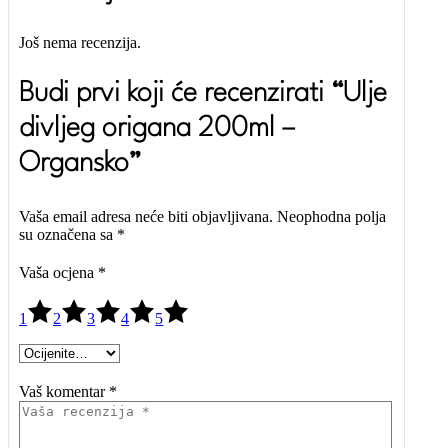
Još nema recenzija.
Budi prvi koji će recenzirati “Ulje
divljeg origana 200ml –
Organsko”
Vaša email adresa neće biti objavljivana.
Neophodna polja
su označena sa
*
Vaša ocjena
*
1
2
3
4
5
Vaš komentar *