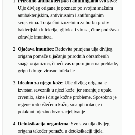
Prirodno antibakterijsko i antifungalno svojstvo
:
Ulje divljeg origana je poznato po svojim snažnim
antibakterijskim, antivirusnim i antifungalnim
svojstvima. To ga čini izuzetnim za borbu protiv
bakterijskih infekcija, gljivica i virusa, čime podržava
zdravlje imuniteta.
Ojačava imunitet
: Redovita primjena ulja divljeg
origana pomaže u jačanju prirodnih obrambenih
snaga organizma, čineći vas otpornijima na prehlade,
gripu i druge virusne infekcije.
Idealno za njegu kože
: Ulje divljeg origana je
izvrstan saveznik u njezi kože, jer smanjuje upale,
crvenilo, akne i druge kožne probleme. Sposobno je
regenerirati oštećenu kožu, smanjiti iritacije i
potaknuti njezino brzo zacjeljivanje.
Detoksikacija organizma
: Svojstva ulja divljeg
origana također pomažu u detoksikaciji tijela,