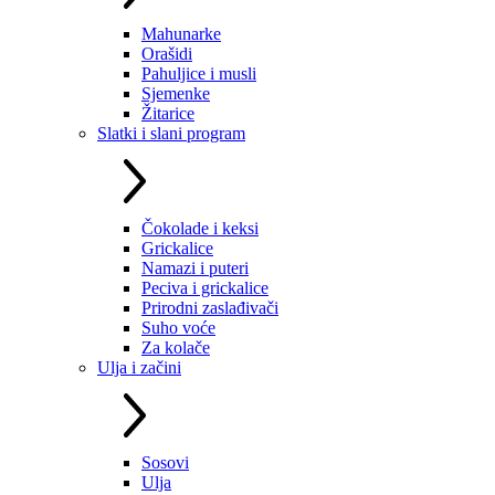
Mahunarke
Orašidi
Pahuljice i musli
Sjemenke
Žitarice
Slatki i slani program
Čokolade i keksi
Grickalice
Namazi i puteri
Peciva i grickalice
Prirodni zaslađivači
Suho voće
Za kolače
Ulja i začini
Sosovi
Ulja