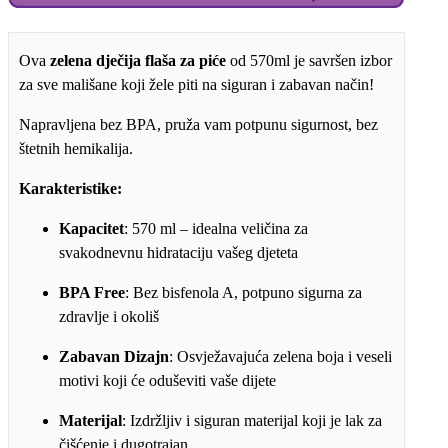
BEZ
BPA
količina
Ova
zelena dječija flaša za piće
od 570ml je savršen izbor
za sve mališane koji žele piti na siguran i zabavan način!
Napravljena bez BPA, pruža vam potpunu sigurnost, bez
štetnih hemikalija.
Karakteristike:
Kapacitet
: 570 ml – idealna veličina za
svakodnevnu hidrataciju vašeg djeteta
BPA Free
: Bez bisfenola A, potpuno sigurna za
zdravlje i okoliš
Zabavan Dizajn
: Osvježavajuća zelena boja i veseli
motivi koji će oduševiti vaše dijete
Materijal
: Izdržljiv i siguran materijal koji je lak za
čišćenje i dugotrajan