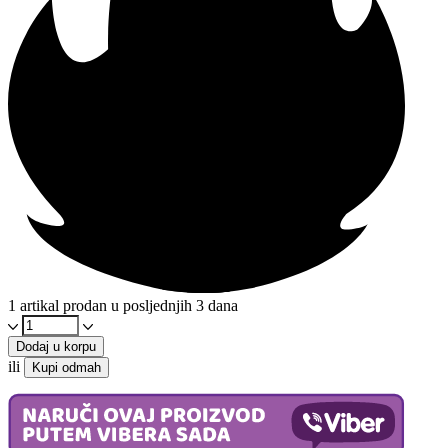
1 artikal prodan u posljednjih 3 dana
Zelena
dječija
Dodaj u korpu
flaša
ili
Kupi odmah
za
piće
570ml
-