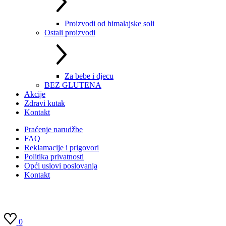
Proizvodi od himalajske soli
Ostali proizvodi
Za bebe i djecu
BEZ GLUTENA
Akcije
Zdravi kutak
Kontakt
Praćenje narudžbe
FAQ
Reklamacije i prigovori
Politika privatnosti
Opći uslovi poslovanja
Kontakt
0