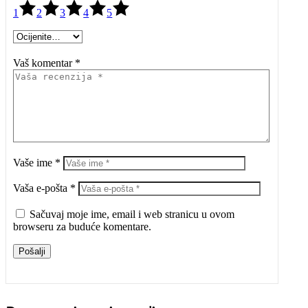
1
2
3
4
5
Vaš komentar *
Vaše ime *
Vaša e-pošta *
Sačuvaj moje ime, email i web stranicu u ovom
browseru za buduće komentare.
Pošalji