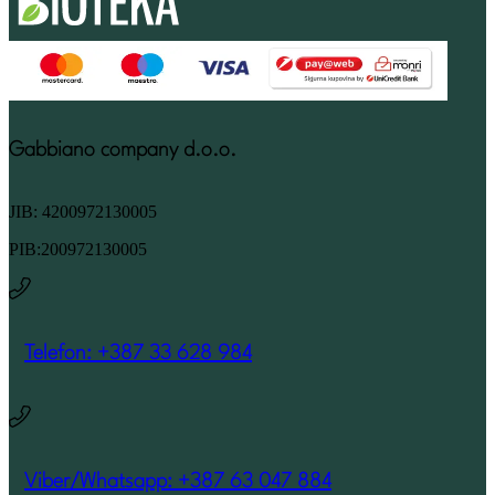
Gabbiano company d.o.o.
JIB: 4200972130005
PIB:200972130005
Telefon: +387 33 628 984
Viber/Whatsapp: +387 63 047 884