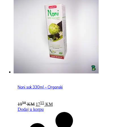
Noni sok 330ml – Organski
Original
Current
50
55
19
KM
17
KM
price
price
Dodaj u korpu
was:
is:
1950 KM.
1755 KM.