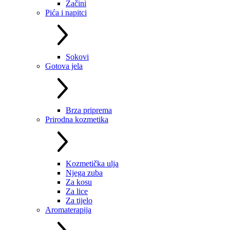
Začini
Pića i napitci
Sokovi
Gotova jela
Brza priprema
Prirodna kozmetika
Kozmetička ulja
Njega zuba
Za kosu
Za lice
Za tijelo
Aromaterapija