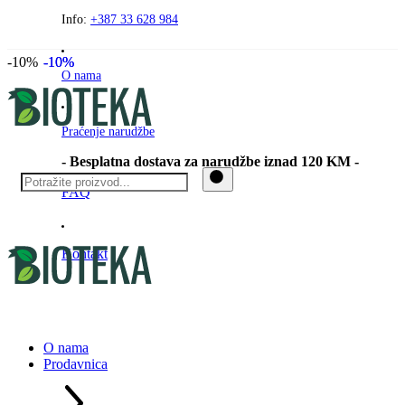
Preskočite
Info:
+387 33 628 984
na
sadržaj
-10%
-10%
-10%
O nama
Praćenje narudžbe
- Besplatna dostava za narudžbe iznad 120 KM -
FAQ
Kontakt
O nama
Prodavnica