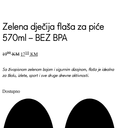
Zelena dječija flaša za piće
570ml – BEZ BPA
Original
Current
00
10
19
KM
17
KM
price
price
was:
is:
1900 KM.
1710 KM.
Sa živopisnom zelenom bojom i sigurnim dizajnom, flaša je idealna
za školu, izlete, sport i sve druge dnevne aktivnosti.
Dostupno