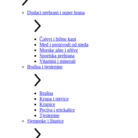
Dodaci prehrani i super hrana
Čajevi i biljne kapi
Med i proizvodi od meda
Morske alge i gljive
Sportska prehrana
Vitamini i minerali
Brašna i tjestenine
Brašna
Krupa i mrvice
Krupice
Peciva i grickalice
Tjestenine
Sjemenke i žitarice