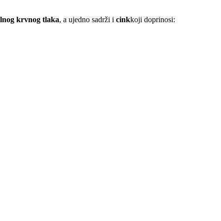
lnog krvnog tlaka
, a ujedno sadrži i
cink
koji doprinosi: