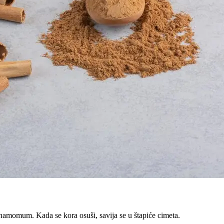
nnamomum. Kada se kora osuši, savija se u štapiće cimeta.