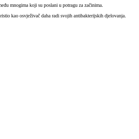
o među mnogima koji su poslani u potragu za začinima.
istio kao osvježivač daha radi svojih antibakterijskih djelovanja.