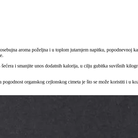
 osebujna aroma poželjna i u toplom jutarnjem napitku, popodnevnoj kafi
e.
ćera i smanjite unos dodatnih kalorija, u cilju gubitka suvišnih kilo
 pogodnost organskog cejlonskog cimeta je što se može koristiti i u ko