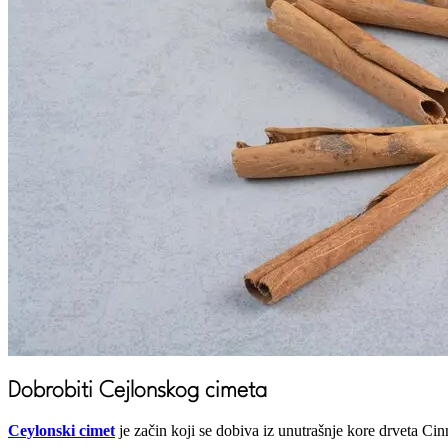
Moja korpa za kupovinu
Nema proizvoda u korpi.
Dobrobiti Cejlonskog cimeta
Ceylonski cimet
je začin koji se dobiva iz unutrašnje kore drveta Ci