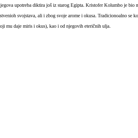
 njegova upotreba diktira još iz starog Egipta. Kristofer Kolumbo je bi
stvenioh svojstava, ali i zbog svoje arome i okusa. Tradicionoalno se kor
i mu daje miris i okus), kao i od njegovih eteričnih ulja.