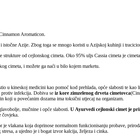
o Cinnamon Aromaticon.
i istočne Azije. Zbog toga se mnogo koristi u Azijskoj kuhinji i tracici
e strukture od cejlonskog cimeta. Oko 95% uljs Cassia cimeta je cimetah
skog cimeta, i možete ga naći u bilo kojem marketu.
istio u kineskoj medicini kao pomoć kod prehlada, opće slabosti te kao
 protiv infekcija. Dobiva se
iz kore zimzelenog drveta cimetovca
(Cin
arin koji u povećanim dozama ima toksični utjecaj na organizam.
glavobolje, mučnine i opće slabosti.
U Ayurvedi cejlonski cimet je pri
e čovjeka.
or je vlakana koja doprinose normalnom funkcionisanju probave, priro
stresa, a ujedno je i bogat izvor kalcija, željeza i cinka.