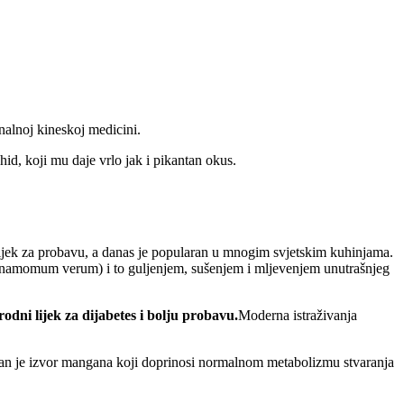
onalnoj kineskoj medicini.
id, koji mu daje vrlo jak i pikantan okus.
 lijek za probavu, a danas je popularan u mnogim svjetskim kuhinjama.
namomum verum) i to guljenjem, sušenjem i mljevenjem unutrašnjeg
rodni lijek za dijabetes i bolju probavu.
Moderna istraživanja
dan je izvor mangana koji doprinosi normalnom metabolizmu stvaranja