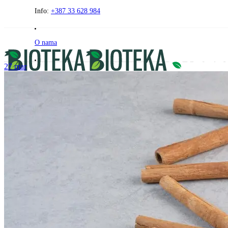
Preskočite
Info:
+387 33 628 984
na
sadržaj
O nama
27
mar
Praćenje narudžbe
- Besplatna dostava za narudžbe iznad 120 KM -
PRODAVNICA
FAQ
AKCIJE
ZDRAVI KUTAK
BEZ GLUTENA
Kontakt
0
0
00
0
KM