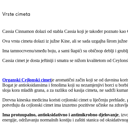
Vrste cimeta
Cassia Cinnamon dolazi od stabla Cassia koji je također poznato ka
Ova vrsta cimeta dolazi iz južne Kine, ali se sada uzgajha širom južne 
Ima tamnocrvenu/smeđu boju, a sami štapići su običnop deblji i grublj
Cassia cimet je dosta jeftiniji i smatra se nižom kvalitetom od Ceylon
Organski Cejlonski cimet
je aromatični začin koji se od davnina kor
Bogat je antioksidansima i fenolima koji su nezamjenjivi borci u borbi
sloja kora mladih grana, a za razliku od kasija cimeta, ne sadrži kum
Drevna kineska medicina koristi cejlonski cimet u liječenju prehlade, 
potvrđuju da cejlonski cimet ima izuzetno pozitivne učinke na zdravlj
Ima protuupalno, antioksidativno i antimikrobno djelovanje
, izv
energije, održavanju normalnih kostiju i zaštiti stanica od oksidativnog 