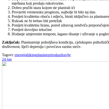
mještana koji prodaju rukotvorine.
Dobro pručiti stazu kojom ste planirali ići
Provjeriti vremensku prognozu, najbolje bi bilo taj dan.
Ponijeti kvalitetnu obuću i odjeću, birati isključivo za planinare
Ruksak ne bi trebao biti pretežak
Ponijeti kvalitetnu hranu, pored zdravog sendviča preporučujem
Ponijeti dovoljno tekućine
Hodanje umjerenim tempom, lagano disanje i uživanje u pogle
Zaključak:
Planinarenje poboljšava kondiciju, cjelokupno psihofizičko
društvenost, liječi depresiju i povećava razinu sreće.
Tagovi:
energija
hiking
planine
priroda
zdravlje
24
jun