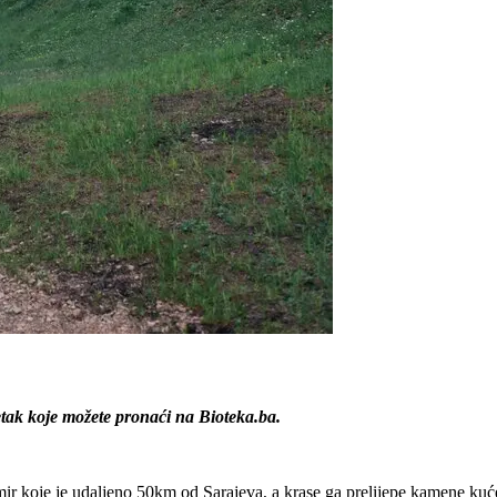
tak koje možete pronaći na Bioteka.ba.
ir koje je udaljeno 50km od Sarajeva, a krase ga prelijepe kamene kuće