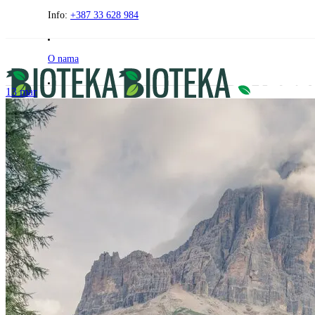
Preskočite
Info:
+387 33 628 984
na
sadržaj
O nama
13
mar
Praćenje narudžbe
- Besplatna dostava za narudžbe iznad 120 KM -
PRODAVNICA
FAQ
AKCIJE
ZDRAVI KUTAK
BEZ GLUTENA
Kontakt
0
0
00
0
KM