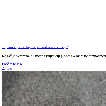
Organski rogač: Zašto ga vrijedi imati u svakoj kuhinji?
Rogač je skromna, ali moćna biljka čiji plodovi – mahune tamnosmeđe
Pročitajte više
23
maj