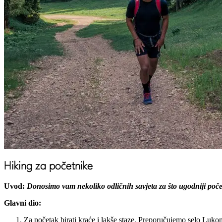
Hiking za početnike
Uvod:
Donosimo vam nekoliko odličnih savjeta za što ugodniji poče
Glavni dio:
Za početak birati kraće i lakše staze. Preporučujemo selo Lukom