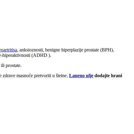
eoartritisa
, anksioznosti, benigne hiperplazije prostate (BPH),
e-hiperaktivnosti (ADHD ).
li prostate.
 zdrave masnoće pretvoriti u štetne.
Laneno ulje
dodajte hrani