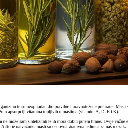
anizmu te su neophodan dio pravilne i uravnotežene prehrane. Masti su 
u apsorpciji vitamina topljivih u mastima (vitamini A, D, E i K).
ne može sam sintetizirati te ih mora dobiti putem hrane. Dvije važne e
 A što je najvažnije, masti su osnovna gradivna jedinica za naš mozak.