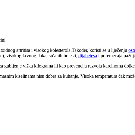
ini.
idnog artritisa i visokog kolesterola.Također, koristi se u liječenju
ost
ze), visokog krvnog tlaka, srčanih bolesti,
dijabetesa
i poremećaja pažnj
 za gubljenje viška kilograma ili kao prevencija razvoja karcinoma dojke i
 masnim kiselinama nisu dobra za kuhanje. Visoka temperatura čak može