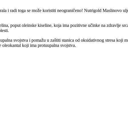
la i radi toga se može koristiti neograničeno! Nutrigold Maslinovo ulje
ina, poput oleinske kiseline, koja ima pozitivne učinke na zdravlje sr
lesti.
upalna svojstva i pomažu u zaštiti stanica od oksidativnog stresa koji 
te oleokantal koji ima protuupalna svojstva.