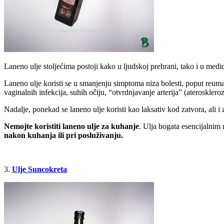
Laneno ulje stoljećima postoji kako u ljudskoj prehrani, tako i u medic
Laneno ulje koristi se u smanjenju simptoma niza bolesti, poput reumato
vaginalnih infekcija, suhih očiju, “otvrdnjavanje arterija” (aterosklero
Nadalje, ponekad se laneno ulje koristi kao laksativ kod zatvora, ali i
Nemojte koristiti laneno ulje za kuhanje
. Ulja bogata esencijalnim
nakon kuhanja ili pri posluživanju.
3.
Ulje Suncokreta