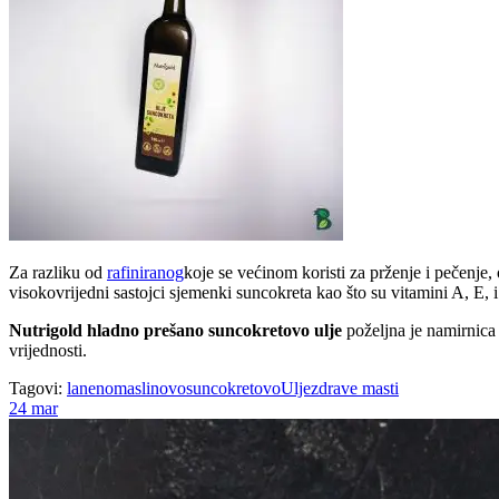
Za razliku od
rafiniranog
koje se većinom koristi za prženje i pečenje,
visokovrijedni sastojci sjemenki suncokreta kao što su vitamini A, E, 
Nutrigold hladno prešano suncokretovo ulje
poželjna je namirnica
vrijednosti.
Tagovi:
laneno
maslinovo
suncokretovo
Ulje
zdrave masti
24
mar