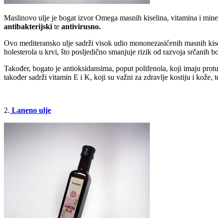
Maslinovo ulje je bogat izvor Omega masnih kiselina, vitamina i minera
antibakterijski
te
antivirusno.
Ovo mediteransko ulje sadrži visok udio mononezasićenih masnih kisel
holesterola u krvi, što posljedično smanjuje rizik od razvoja srčanih bo
Također, bogato je antioksidansima, poput polifenola, koji imaju protu
također sadrži vitamin E i K, koji su važni za zdravlje kostiju i kože, 
2.
Laneno ulje