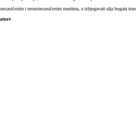
nezasićenim i mononezasićenim mastima, a izbjegavati ulja bogata tra
rature