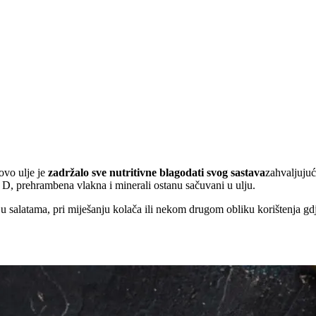
 ovo ulje je
zadržalo sve nutritivne blagodati svog sastava
zahvaljuju
i D, prehrambena vlakna i minerali ostanu sačuvani u ulju.
 u salatama, pri miješanju kolača ili nekom drugom obliku korištenja g