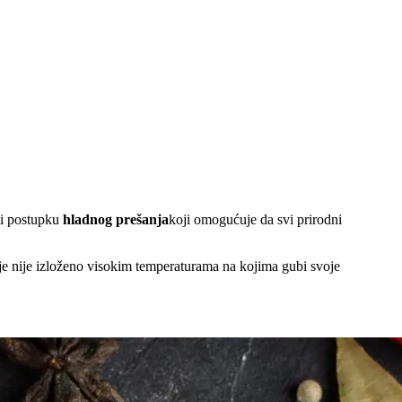
ći postupku
hladnog prešanja
koji omogućuje da svi prirodni
dje nije izloženo visokim temperaturama na kojima gubi svoje