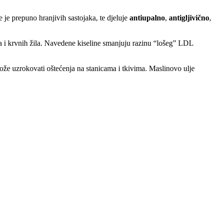
 je prepuno hranjivih sastojaka, te djeluje
antiupalno
,
antigljivično
,
ca i krvnih žila. Navedene kiseline smanjuju razinu “lošeg” LDL
može uzrokovati oštećenja na stanicama i tkivima. Maslinovo ulje