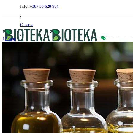
Preskočite
Info:
+387 33 628 984
na
sadržaj
O nama
17
mar
Praćenje narudžbe
- Besplatna dostava za narudžbe iznad 120 KM -
PRODAVNICA
FAQ
AKCIJE
ZDRAVI KUTAK
BEZ GLUTENA
Kontakt
0
0
00
0
KM