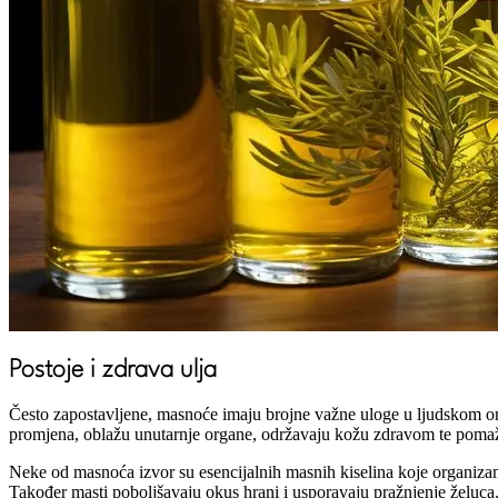
Moja korpa za kupovinu
Nema proizvoda u korpi.
Postoje i zdrava ulja
Često zapostavljene, masnoće imaju brojne važne uloge u ljudskom org
promjena, oblažu unutarnje organe, održavaju kožu zdravom te pomažu 
Neke od masnoća izvor su esencijalnih masnih kiselina koje organizam 
Također masti poboljšavaju okus hrani i usporavaju pražnjenje želuca.