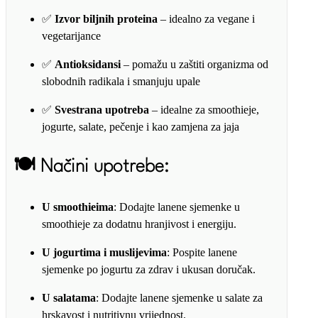
✅
Izvor biljnih proteina
– idealno za vegane i
vegetarijance
✅
Antioksidansi
– pomažu u zaštiti organizma od
slobodnih radikala i smanjuju upale
✅
Svestrana upotreba
– idealne za smoothieje,
jogurte, salate, pečenje i kao zamjena za jaja
🍽️
Načini upotrebe:
U smoothieima
: Dodajte lanene sjemenke u
smoothieje za dodatnu hranjivost i energiju.
U jogurtima i muslijevima
: Pospite lanene
sjemenke po jogurtu za zdrav i ukusan doručak.
U salatama
: Dodajte lanene sjemenke u salate za
hrskavost i nutritivnu vrijednost.