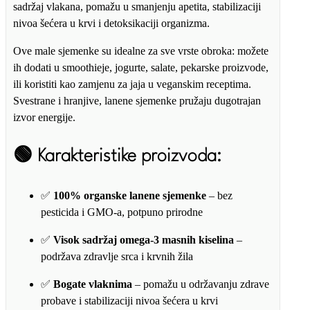
sadržaj vlakana, pomažu u smanjenju apetita, stabilizaciji
nivoa šećera u krvi i detoksikaciji organizma.
Ove male sjemenke su idealne za sve vrste obroka: možete
ih dodati u smoothieje, jogurte, salate, pekarske proizvode,
ili koristiti kao zamjenu za jaja u veganskim receptima.
Svestrane i hranjive, lanene sjemenke pružaju dugotrajan
izvor energije.
🟢
Karakteristike proizvoda:
✅
100% organske lanene sjemenke
– bez
pesticida i GMO-a, potpuno prirodne
✅
Visok sadržaj omega-3 masnih kiselina
–
podržava zdravlje srca i krvnih žila
✅
Bogate vlaknima
– pomažu u održavanju zdrave
probave i stabilizaciji nivoa šećera u krvi