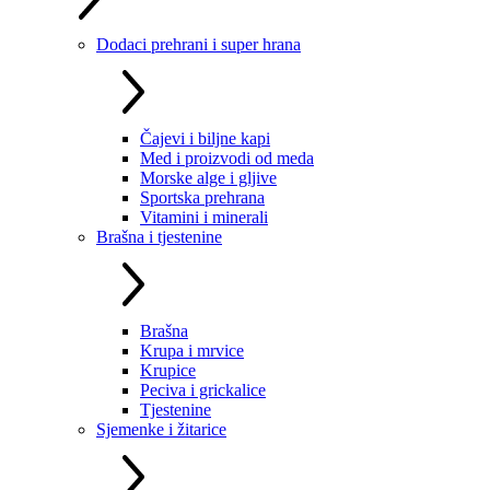
Dodaci prehrani i super hrana
Čajevi i biljne kapi
Med i proizvodi od meda
Morske alge i gljive
Sportska prehrana
Vitamini i minerali
Brašna i tjestenine
Brašna
Krupa i mrvice
Krupice
Peciva i grickalice
Tjestenine
Sjemenke i žitarice