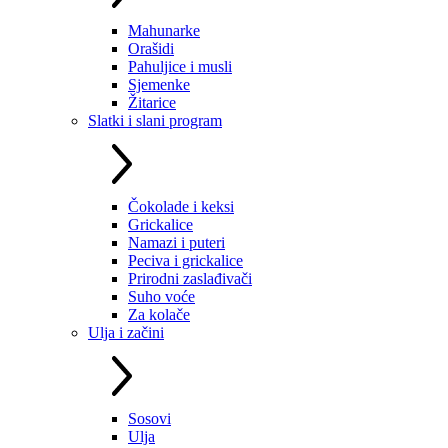
Mahunarke
Orašidi
Pahuljice i musli
Sjemenke
Žitarice
Slatki i slani program
Čokolade i keksi
Grickalice
Namazi i puteri
Peciva i grickalice
Prirodni zaslađivači
Suho voće
Za kolače
Ulja i začini
Sosovi
Ulja