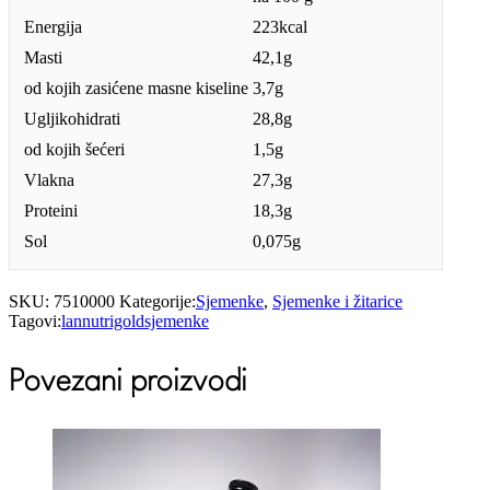
Energija
223kcal
Masti
42,1g
od kojih zasićene masne kiseline
3,7g
Ugljikohidrati
28,8g
od kojih šećeri
1,5g
Vlakna
27,3g
Proteini
18,3g
Sol
0,075g
SKU:
7510000
Kategorije:
Sjemenke
,
Sjemenke i žitarice
Tagovi:
lan
nutrigold
sjemenke
Povezani proizvodi