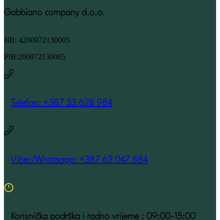
Gabbiano company d.o.o.
JIB: 4200972130005
PIB:200972130005
Telefon: +387 33 628 984
Viber/Whatsapp: +387 63 047 884
Korisnička podrška i radno vrijeme : 09:00-15:00