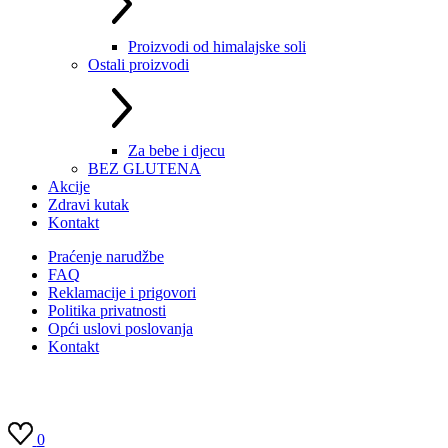
Proizvodi od himalajske soli
Ostali proizvodi
Za bebe i djecu
BEZ GLUTENA
Akcije
Zdravi kutak
Kontakt
Praćenje narudžbe
FAQ
Reklamacije i prigovori
Politika privatnosti
Opći uslovi poslovanja
Kontakt
0