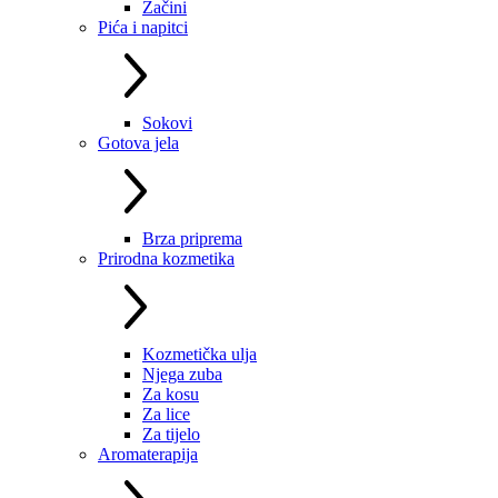
Začini
Pića i napitci
Sokovi
Gotova jela
Brza priprema
Prirodna kozmetika
Kozmetička ulja
Njega zuba
Za kosu
Za lice
Za tijelo
Aromaterapija