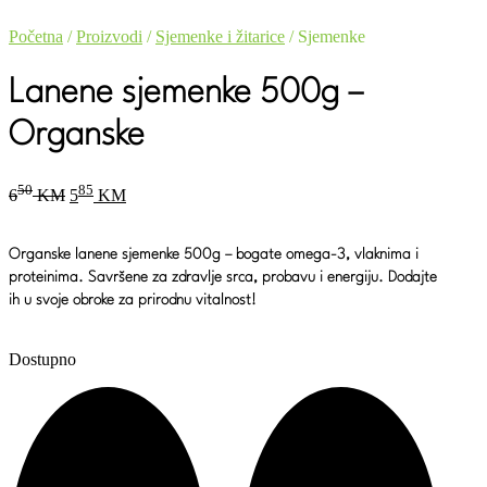
Početna
/
Proizvodi
/
Sjemenke i žitarice
/ Sjemenke
Lanene sjemenke 500g –
Organske
Original
Current
50
85
6
KM
5
KM
price
price
was:
is:
650 KM.
585 KM.
Organske lanene sjemenke 500g
– bogate omega-3, vlaknima i
proteinima. Savršene za zdravlje srca, probavu i energiju. Dodajte
ih u svoje obroke za prirodnu vitalnost!
Dostupno